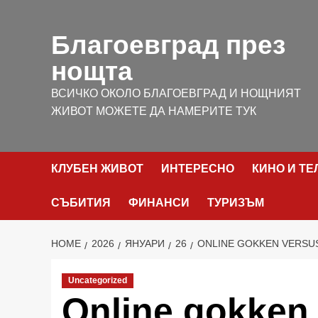
Skip
to
Благоевград през
content
нощта
ВСИЧКО ОКОЛО БЛАГОЕВГРАД И НОЩНИЯТ
ЖИВОТ МОЖЕТЕ ДА НАМЕРИТЕ ТУК
КЛУБЕН ЖИВОТ
ИНТЕРЕСНО
КИНО И Т
СЪБИТИЯ
ФИНАНСИ
ТУРИЗЪМ
HOME
2026
ЯНУАРИ
26
ONLINE GOKKEN VERSUS
Uncategorized
Online gokken 