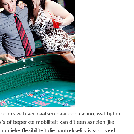
pelers zich verplaatsen naar een casino, wat tijd en
 of beperkte mobiliteit kan dit een aanzienlijke
 unieke flexibiliteit die aantrekkelijk is voor veel