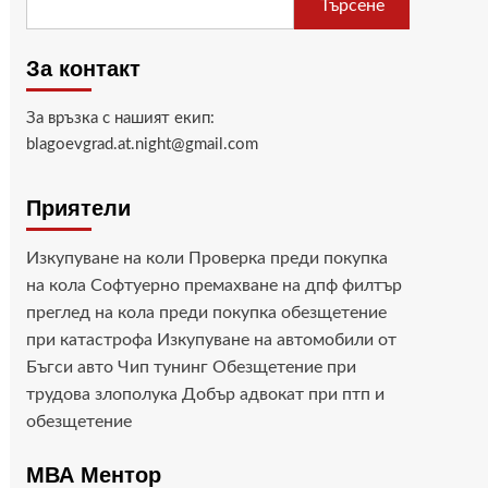
Търсене
За контакт
За връзка с нашият екип:
blagoevgrad.at.night@gmail.com
Приятели
Изкупуване на коли
Проверка преди покупка
на кола
Софтуерно премахване на дпф филтър
преглед на кола преди покупка
обезщетение
при катастрофа
Изкупуване на автомобили от
Бъгси авто
Чип тунинг
Обезщетение при
трудова злополука
Добър адвокат при птп и
обезщетение
МВА Ментор