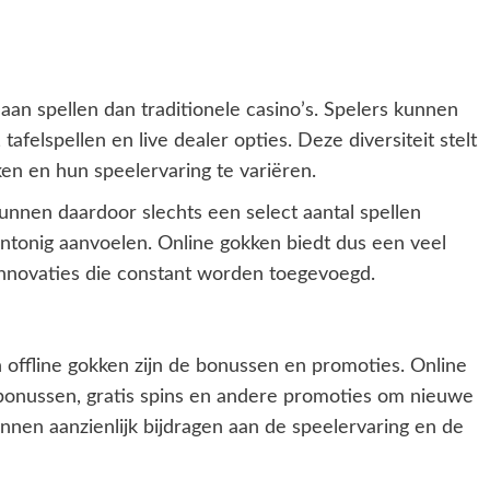
aan spellen dan traditionele casino’s. Spelers kunnen
afelspellen en live dealer opties. Deze diversiteit stelt
ken en hun speelervaring te variëren.
unnen daardoor slechts een select aantal spellen
tonig aanvoelen. Online gokken biedt dus een veel
innovaties die constant worden toegevoegd.
n offline gokken zijn de bonussen en promoties. Online
tbonussen, gratis spins en andere promoties om nieuwe
nnen aanzienlijk bijdragen aan de speelervaring en de