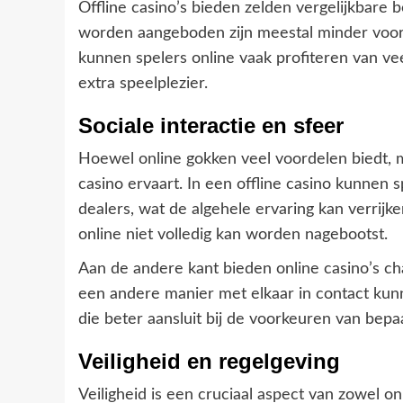
Offline casino’s bieden zelden vergelijkbare 
worden aangeboden zijn meestal minder voor
kunnen spelers online vaak profiteren van v
extra speelplezier.
Sociale interactie en sfeer
Hoewel online gokken veel voordelen biedt, mi
casino ervaart. In een offline casino kunnen 
dealers, wat de algehele ervaring kan verrijke
online niet volledig kan worden nagebootst.
Aan de andere kant bieden online casino’s cha
een andere manier met elkaar in contact kun
die beter aansluit bij de voorkeuren van bepa
Veiligheid en regelgeving
Veiligheid is een cruciaal aspect van zowel onl