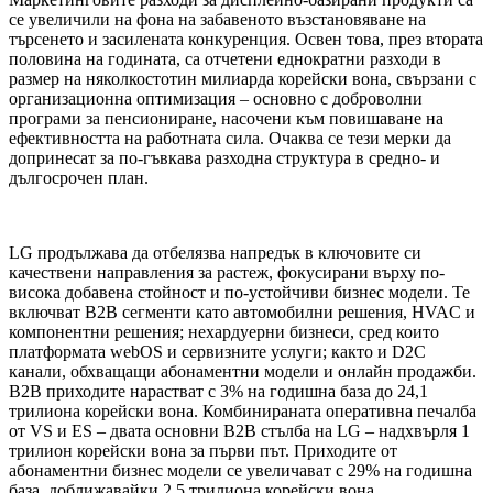
се увеличили на фона на забавеното възстановяване на
търсенето и засилената конкуренция. Освен това, през втората
половина на годината, са отчетени еднократни разходи в
размер на няколкостотин милиарда корейски вона, свързани с
организационна оптимизация – основно с доброволни
програми за пенсиониране, насочени към повишаване на
ефективността на работната сила. Очаква се тези мерки да
допринесат за по-гъвкава разходна структура в средно- и
дългосрочен план.
LG продължава да отбелязва напредък в ключовите си
качествени направления за растеж, фокусирани върху по-
висока добавена стойност и по-устойчиви бизнес модели. Те
включват B2B сегменти като автомобилни решения, HVAC и
компонентни решения; нехардуерни бизнеси, сред които
платформата webOS и сервизните услуги; както и D2C
канали, обхващащи абонаментни модели и онлайн продажби.
B2B приходите нарастват с 3% на годишна база до 24,1
трилиона корейски вона. Комбинираната оперативна печалба
от VS и ES – двата основни B2B стълба на LG – надхвърля 1
трилион корейски вона за първи път. Приходите от
абонаментни бизнес модели се увеличават с 29% на годишна
база, доближавайки 2,5 трилиона корейски вона.