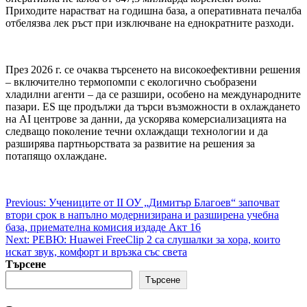
Приходите нарастват на годишна база, а оперативната печалба
отбелязва лек ръст при изключване на еднократните разходи.
През 2026 г. се очаква търсенето на високоефективни решения
– включително термопомпи с екологично съобразени
хладилни агенти – да се разшири, особено на международните
пазари. ES ще продължи да търси възможности в охлаждането
на AI центрове за данни, да ускорява комерсиализацията на
следващо поколение течни охлаждащи технологии и да
разширява партньорствата за развитие на решения за
потапящо охлаждане.
Post
Previous:
Учениците от II ОУ „Димитър Благоев“ започват
втори срок в напълно модернизирана и разширена учебна
navigation
база, приемателна комисия издаде Акт 16
Next:
РЕВЮ: Huawei FreeClip 2 са слушалки за хора, които
искат звук, комфорт и връзка със света
Търсене
Търсене