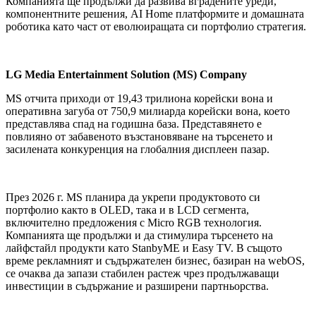
Компанията ще продължи да развива вградените уреди,
компонентните решения, AI Home платформите и домашната
роботика като част от еволюиращата си портфолио стратегия.
LG Media Entertainment Solution (MS) Company
MS отчита приходи от 19,43 трилиона корейски вона и
оперативна загуба от 750,9 милиарда корейски вона, което
представлява спад на годишна база. Представянето е
повлияно от забавеното възстановяване на търсенето и
засилената конкуренция на глобалния дисплеен пазар.
През 2026 г. MS планира да укрепи продуктовото си
портфолио както в OLED, така и в LCD сегмента,
включително предложения с Micro RGB технология.
Компанията ще продължи и да стимулира търсенето на
лайфстайл продукти като StanbyME и Easy TV. В същото
време рекламният и съдържателен бизнес, базиран на webOS,
се очаква да запази стабилен растеж чрез продължаващи
инвестиции в съдържание и разширени партньорства.