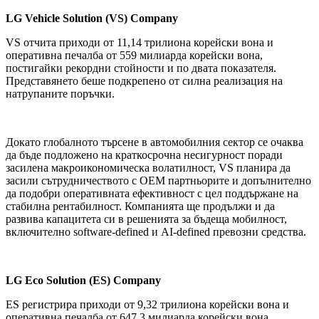
LG
Vehicle Solution (VS) Company
VS отчита приходи от 11,14 трилиона корейски вона и
оперативна печалба от 559 милиарда корейски вона,
постигайки рекордни стойности и по двата показателя.
Представянето беше подкрепено от силна реализация на
натрупаните поръчки.
Докато глобалното търсене в автомобилния сектор се очаква
да бъде подложено на краткосрочна несигурност поради
засилена макроикономическа волатилност, VS планира да
засили сътрудничеството с OEM партньорите и допълнително
да подобри оперативната ефективност с цел поддържане на
стабилна рентабилност. Компанията ще продължи и да
развива капацитета си в решенията за бъдеща мобилност,
включително software-defined и AI-defined превозни средства.
LG Eco Solution (ES) Company
ES регистрира приходи от 9,32 трилиона корейски вона и
оперативна печалба от 647,3 милиарда корейски вона.