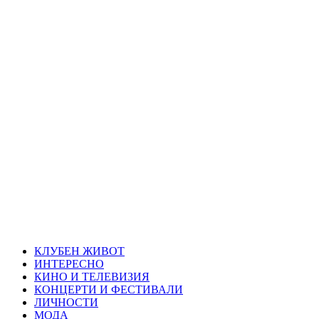
Skip
Благоевград
to
content
през нощта
Всичко около Благоевград и нощният живот можете да
намерите тук
Primary
Благоевград през нощта
Menu
КЛУБЕН ЖИВОТ
ИНТЕРЕСНО
КИНО И ТЕЛЕВИЗИЯ
КОНЦЕРТИ И ФЕСТИВАЛИ
ЛИЧНОСТИ
МОДА