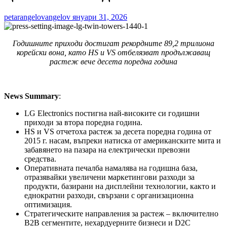
petarangelovangelov
януари 31, 2026
Годишните приходи достигат рекордните 89,2 трилиона
корейски вона, като HS и VS отбелязват продължаващ
растеж вече десета поредна година
News Summary
:
LG Electronics постигна най-високите си годишни
приходи за втора поредна година.
HS и VS отчетоха растеж за десета поредна година от
2015 г. насам, въпреки натиска от американските мита и
забавянето на пазара на електрически превозни
средства.
Оперативната печалба намалява на годишна база,
отразявайки увеличени маркетингови разходи за
продукти, базирани на дисплейни технологии, както и
еднократни разходи, свързани с организационна
оптимизация.
Стратегическите направления за растеж – включително
B2B сегментите, нехардуерните бизнеси и D2C