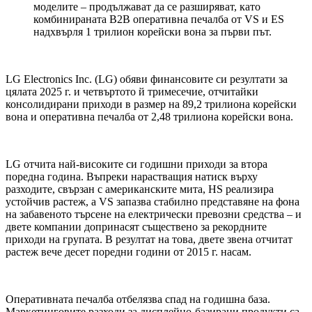
моделите – продължават да се разширяват, като
комбинираната B2B оперативна печалба от VS и ES
надхвърля 1 трилион корейски вона за първи път.
LG Electronics Inc. (LG) обяви финансовите си резултати за
цялата 2025 г. и четвъртото й тримесечие, отчитайки
консолидирани приходи в размер на 89,2 трилиона корейски
вона и оперативна печалба от 2,48 трилиона корейски вона.
LG отчита най-високите си годишни приходи за втора
поредна година. Въпреки нарастващия натиск върху
разходите, свързан с американските мита, HS реализира
устойчив растеж, а VS запазва стабилно представяне на фона
на забавеното търсене на електрически превозни средства – и
двете компании допринасят съществено за рекордните
приходи на групата. В резултат на това, двете звена отчитат
растеж вече десет поредни години от 2015 г. насам.
Оперативната печалба отбелязва спад на годишна база.
Маркетинговите разходи за дисплейно-базирани продукти са