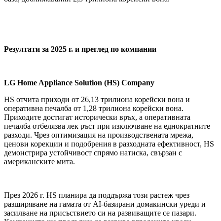
Резултати за 2025 г. и преглед по компании
LG Home Appliance Solution (HS) Company
HS отчита приходи от 26,13 трилиона корейски вона и
оперативна печалба от 1,28 трилиона корейски вона.
Приходите достигат исторически връх, а оперативната
печалба отбелязва лек ръст при изключване на еднократните
разходи. Чрез оптимизация на производствената мрежа,
ценови корекции и подобрения в разходната ефективност, HS
демонстрира устойчивост спрямо натиска, свързан с
американските мита.
През 2026 г. HS планира да поддържа този растеж чрез
разширяване на гамата от AI-базирани домакински уреди и
засилване на присъствието си на развиващите се пазари.