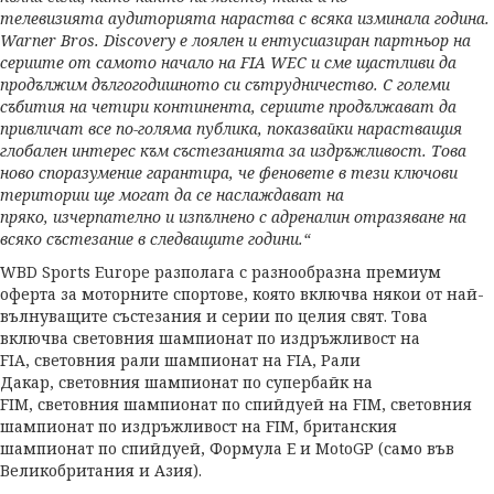
телевизията аудиторията нараства с всяка изминала година.
Warner Bros. Discovery е лоялен и ентусиазиран партньор на
сериите от самото начало на FIA WEC и сме щастливи да
продължим дългогодишното си сътрудничество. С големи
събития на четири континента, сериите продължават да
привличат все по-голяма публика, показвайки нарастващия
глобален интерес към състезанията за издръжливост. Това
ново споразумение гарантира, че феновете в тези ключови
територии ще могат да се наслаждават на
пряко, изчерпателно и изпълнено с адреналин отразяване на
всяко състезание в следващите години.“
WBD Sports Europe разполага с разнообразна премиум
оферта за моторните спортове, която включва някои от най-
вълнуващите състезания и серии по целия свят. Това
включва световния шампионат по издръжливост на
FIA, световния рали шампионат на FIA, Рали
Дакар, световния шампионат по супербайк на
FIM, световния шампионат по спийдуей на FIM, световния
шампионат по издръжливост на FIM, британския
шампионат по спийдуей, Формула Е и MotoGP (само във
Великобритания и Азия).