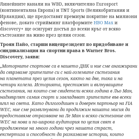
Линейните канали на WBD, включително Eurosport
(континентална Европа) и TNT Sports (Великобритания и
Ирландия), ще предоставят премиум покритие на милиони
фенове, докато стрийминг платформите
HBO Max
и
discovery+ ще осигурят достъп до всеки кръг от всяко
състезание на живо през целия сезон.
Троян Пайо, старши вицепрезидент по придобиване и
синдикализация на спортни права в Warner Bros.
Discovery, заяви:
„Моторните спортове са в нашето ДНК и ние сме ангажирани
да свързваме зрителите си с най-големите състезания
на планетата през целия сезон, както на две, така и на
четири колела. Историята, престижът и вълнуващите
състезания, на които сме свидетели всяка година в Льо Ман,
надхвърлят самия спорт и завладяват зрителите във всеки
ъгъл на света. Като дългогодишен и доверен партньор на FIA
WEC, ние сме развълнувани да продължим нашата мисия да
предоставяме отразяване на Ле Ман и всяко състезание от
WEC на нова и по-широка аудитория по целия свят в
продължение на много години чрез нашата страст,
експертиза и способност да разказваме истории, които