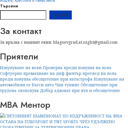
navigation
модата, красотата и лайфстайла
Търсене
Търсене
За контакт
За връзка с нашият екип: blagoevgrad.at.night@gmail.com
Приятели
Изкупуване на коли
Проверка преди покупка на кола
Софтуерно премахване на дпф филтър
преглед на кола
преди покупка
обезщетение при катастрофа
Изкупуване на
автомобили от Бъгси авто
Чип тунинг
Обезщетение при
трудова злополука
Добър адвокат при птп и обезщетение
МВА Ментор