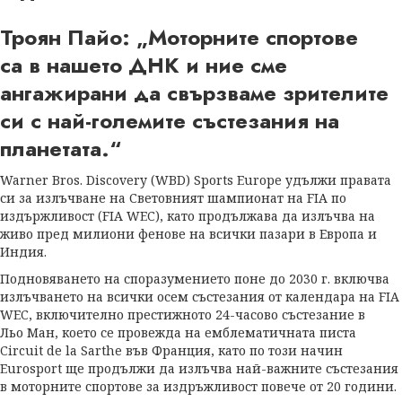
Троян Пайо: „Моторните спортове
са в нашето ДНК и ние сме
ангажирани да свързваме зрителите
си с най-големите състезания на
планетата.“
Warner Bros. Discovery (WBD) Sports Europe удължи правата
си за излъчване на Световният шампионат на FIA по
издържливост (FIA WEC), като продължава да излъчва на
живо пред милиони фенове на всички пазари в Европа и
Индия.
Подновяването на споразумението поне до 2030 г. включва
излъчването на всички осем състезания от календара на FIA
WEC, включително престижното 24-часово състезание в
Льо Ман, което се провежда на емблематичната писта
Circuit de la Sarthe във Франция, като по този начин
Eurosport ще продължи да излъчва най-важните състезания
в моторните спортове за издръжливост повече от 20 години.