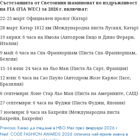
Състезанията от Световния шампионат по издръжливост
на FIA (FIA WEC) за 2026 г. включват:
22-23 март: Официален пролог (Катар)
28 март: Катар 1812 км (Международна писта Лусаил, Катар)
19 април: 6 часа на Имола (Автодром Енцо и Дино Ферари,
Италия)
9 май: 6 часа на Спа-Франкоршам (Писта Спа-Франкоршам,
Белгия)
13-14 юни: 24 часа на Льо Ман (Писта Ла Сарт, Франция)
12 юли: 6 часа на Сао Пауло (Автодром Жозе Карлос Пасе,
Бразилия)
6 септември: Лоне Стар Льо Ман (Писта на Америките, САЩ)
27 септември: 6 часа на Фуджи (Писта Фуджи, Япония)
7 ноември: 8 часа на Бахрейн (Международна писта
Бахрейн, Бахрейн)
Post
Previous:
Kакво да гледаме в HBO Max през февруари 2026 г.
Next:
CODE FASHION AWARDS 2026 отличиха най-ярките имена в