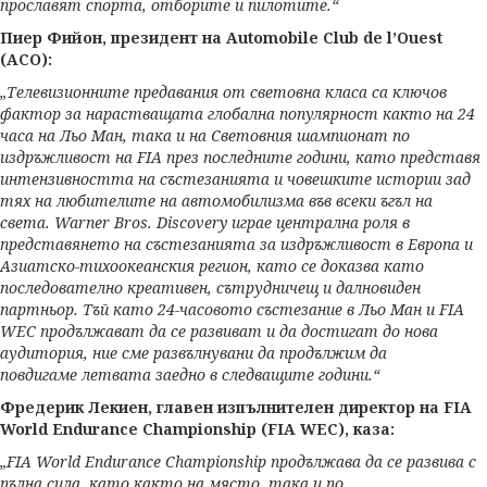
прославят спорта, отборите и пилотите.“
Пиер Фийон, президент на Automobile Club de l’Ouest
(ACO):
„Телевизионните предавания от световна класа са ключов
фактор за нарастващата глобална популярност както на 24
часа на Льо Ман, така и на Световния шампионат по
издръжливост на FIA през последните години, като представя
интензивността на състезанията и човешките истории зад
тях на любителите на автомобилизма във всеки ъгъл на
света. Warner Bros. Discovery играе централна роля в
представянето на състезанията за издръжливост в Европа и
Азиатско-тихоокеанския регион, като се доказва като
последователно креативен, сътрудничещ и далновиден
партньор. Тъй като 24-часовото състезание в Льо Ман и FIA
WEC продължават да се развиват и да достигат до нова
аудитория, ние сме развълнувани да продължим да
повдигаме летвата заедно в следващите години.“
Фредерик Лекиен, главен изпълнителен директор на FIA
World Endurance Championship (FIA WEC), каза:
„FIA World Endurance Championship продължава да се развива с
пълна сила, като както на място, така и по