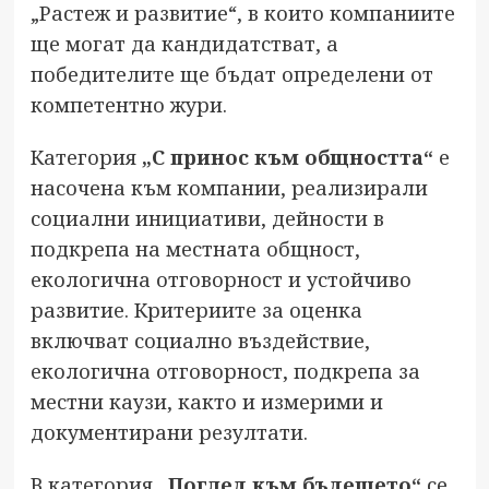
„Растеж и развитие“, в които компаниите
ще могат да кандидатстват, а
победителите ще бъдат определени от
компетентно жури.
Категория
„С принос към общността“
е
насочена към компании, реализирали
социални инициативи, дейности в
подкрепа на местната общност,
екологична отговорност и устойчиво
развитие. Критериите за оценка
включват социално въздействие,
екологична отговорност, подкрепа за
местни каузи, както и измерими и
документирани резултати.
В категория
„Поглед към бъдещето“
се