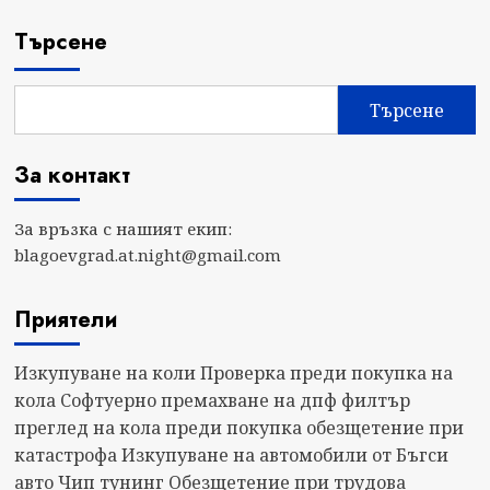
Търсене
Търсене
За контакт
За връзка с нашият екип:
blagoevgrad.at.night@gmail.com
Приятели
Изкупуване на коли
Проверка преди покупка на
кола
Софтуерно премахване на дпф филтър
преглед на кола преди покупка
обезщетение при
катастрофа
Изкупуване на автомобили от Бъгси
авто
Чип тунинг
Обезщетение при трудова