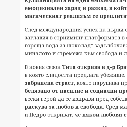
кулминацията на една емблематичн
емоционален заряд и разказ, в койт
магическият реализъм се преплита
След международния успех на първи с
заглавия в стрийминг платформата в 
гореща вода за шоколад” задълбочава
миналото и стремежа към свобода и л
В новия сезон
Тита открива в д-р Бр
в която сладостта предлага убежище
забранена страст
, която нарушава п
белязано от насилие и социални п
всеки герой да се изправи пред собс
рискува за любов и свобода.
Сред ма
и Педро откриват, че
някои любови с