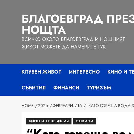
Skip
to
БЛАГОЕВГРАД ПРЕ
content
НОЩТА
ВСИЧКО ОКОЛО БЛАГОЕВГРАД И НОЩНИЯТ
ЖИВОТ МОЖЕТЕ ДА НАМЕРИТЕ ТУК
КЛУБЕН ЖИВОТ
ИНТЕРЕСНО
КИНО И Т
СЪБИТИЯ
ФИНАНСИ
ТУРИЗЪМ
HOME
2026
ФЕВРУАРИ
16
“КАТО ГОРЕЩА ВОДА З
КИНО И ТЕЛЕВИЗИЯ
НОВИНИ
“Като гореща во