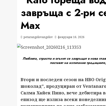
завръща с 2-ри с
Max
petarangelovangelov
февруари 16, 2026
Любовта, страстта и огънят се завръщат в нова гла
поставят на изпитание традициите
Втори и последен сезон на HBO Orig
шоколад”, продуциран от Ventanaro
Салма Хайек Пино, вече дебютира 
епизод ще излиза всеки понеделник