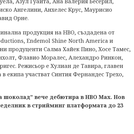
ела, Азул Гуайта, Ана Валерия Бесерил,
иско Ангелини, Анхелес Крус, Маурисио
авид Орне.
гинална продукция на HBO, създадена от
oductions, Endemol Shine North America и
ни продуценти Салма Хайек Пино, Хосе Тамес,
холт, Флавио Моралес, Алехандро Ринкон,
гес. Режисьор е Хулиан де Тавира, главен
а в екипа участват Синтия Фернандес Трехо,
за шоколад” вече дебютира в HBO Max. Нов
неделник в стрийминг платформата до 23