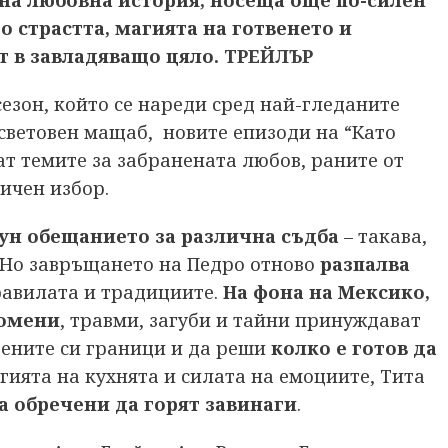
а любовна история, носеща още по-силен
о страстта, магията на готвенето и
т в завладяващо цяло.
ТРЕЙЛЪР
езон, който се нареди сред най-гледаните
световен мащаб, новите епизоди на “Като
т темите за забранената любов, раните от
ичен избор.
аун обещанието за различна съдба
– такава,
. Но завръщането на Педро отново
разпалва
равилата и традициите.
На фона на Мексико,
ромени
, травми, загуби и тайни принуждават
твените си граници и да реши
колко е готов да
гията на кухнята и силата на емоциите, Тита
а обречени да горят завинаги
.