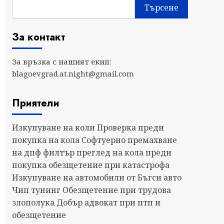
Търсене
За контакт
За връзка с нашият екип:
blagoevgrad.at.night@gmail.com
Приятели
Изкупуване на коли
Проверка преди
покупка на кола
Софтуерно премахване
на дпф филтър
преглед на кола преди
покупка
обезщетение при катастрофа
Изкупуване на автомобили от Бъгси авто
Чип тунинг
Обезщетение при трудова
злополука
Добър адвокат при птп и
обезщетение