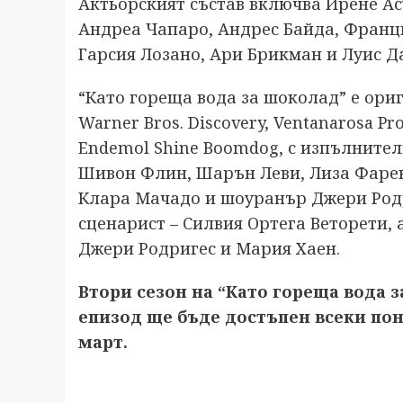
Актьорският състав включва Ирене Асу
Андреа Чапаро, Андрес Байда, Франц
Гарсия Лозано, Ари Брикман и Луис Д
“Като гореща вода за шоколад” е ори
Warner Bros. Discovery, Ventanarosa Pr
Endemol Shine Boomdog, с изпълнител
Шивон Флин, Шарън Леви, Лиза Фарен
Клара Мачадо и шоуранър Джери Родри
сценарист – Силвия Ортега Веторети, 
Джери Родригес и Мария Хаен.
Втори сезон на “Като гореща вода 
епизод ще бъде достъпен всеки по
март.