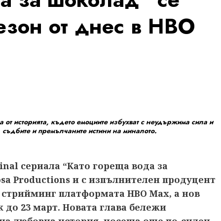
езон от днес в HBO
ва от историята, където емоциите избухват с неудържима сила и
, съдбите и премълчаните истини на миналото.
inal сериала “Като гореща вода за
sa Productions и с изпълнителен продуцент
в стрийминг платформата HBO Max, а нов
 до 23 март. Новата глава бележи