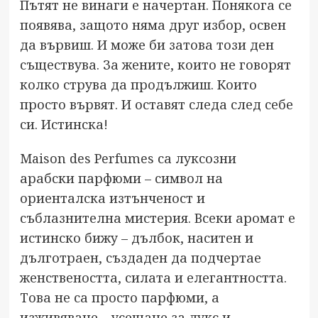
Пътят не винаги е начертан. Понякога се
появява, защото няма друг избор, освен
да вървиш. И може би затова този ден
съществува. За жените, които не говорят
колко струва да продължиш. Които
просто вървят. И оставят следа след себе
си. Истинска!
Maison des Perfumes са луксозни
арабски парфюми – символ на
ориенталска изтънченост и
съблазнителна мистерия. Всеки аромат е
истинско бижу – дълбок, наситен и
дълготраен, създаден да подчертае
женствеността, силата и елегантността.
Това не са просто парфюми, а
изживяване – усещане за лукс и