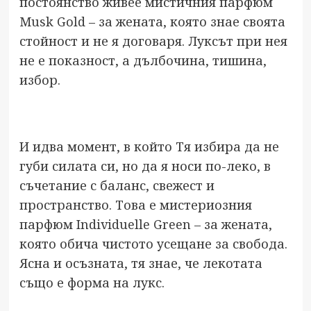
постоянство живее мистичния парфюм
Musk Gold – за жената, която знае своята
стойност и не я договаря. Луксът при нея
не е показност, а дълбочина, тишина,
избор.
И идва момент, в който Тя избира да не
губи силата си, но да я носи по-леко, в
съчетание с баланс, свежест и
пространство. Това е мистериозния
парфюм Individuelle Green – за жената,
която обича чистото усещане за свобода.
Ясна и осъзната, тя знае, че лекотата
също е форма на лукс.