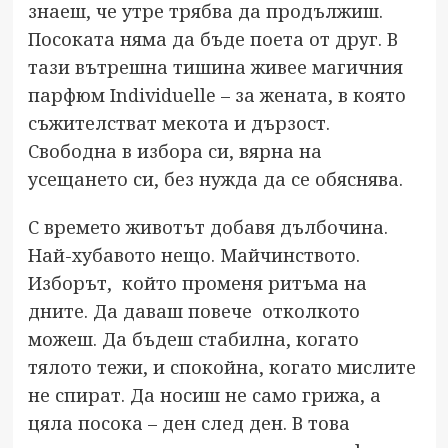
знаеш, че утре трябва да продължиш.
Посоката няма да бъде поета от друг. В
тази вътрешна тишина живее магичния
парфюм Individuelle – за жената, в която
съжителстват мекота и дързост.
Свободна в избора си, вярна на
усещането си, без нужда да се обяснява.
С времето животът добавя дълбочина.
Най-хубавото нещо. Майчинството.
Изборът, който променя ритъма на
дните. Да даваш повече отколкото
можеш. Да бъдеш стабилна, когато
тялото тежи, и спокойна, когато мислите
не спират. Да носиш не само грижа, а
цяла посока – ден след ден. В това