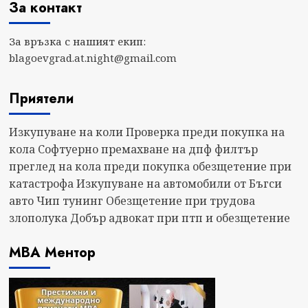
За контакт
За връзка с нашият екип:
blagoevgrad.at.night@gmail.com
Приятели
Изкупуване на коли
Проверка преди покупка на
кола
Софтуерно премахване на дпф филтър
преглед на кола преди покупка
обезщетение при
катастрофа
Изкупуване на автомобили от Бъгси
авто
Чип тунинг
Обезщетение при трудова
злополука
Добър адвокат при птп и обезщетение
МВА Ментор