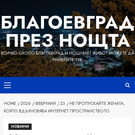
Skip
to
БЛАГОЕВГРАД
content
ПРЕЗ НОЩТА
ВСИЧКО ОКОЛО БЛАГОЕВГРАД И НОЩНИЯТ ЖИВОТ МОЖЕТЕ ДА
НАМЕРИТЕ ТУК
Primary
Menu
HOME
2026
ФЕВРУАРИ
23
НЕ ПРОПУСКАЙТЕ ЖЕНАТА,
КОЯТО ВДЪХНОВЯВА ИНТЕРНЕТ ПРОСТРАНСТВОТО
НОВИНИ