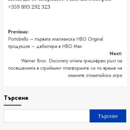
+359 893 292 323
Post
Previous:
Portobello – първата италианска HBO Original
navigation
продукция – дебютира в HBO Max
Next:
Warner Bros. Discovery отчита трицифрен ръст на
посещенията в стрийминг платформите си по време на
зимните олимпийски игри
Търсене
Търсене