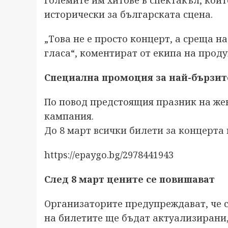
големите им хитове в спектакъл, кой
исторически за българската сцена.
„Това не е просто концерт, а среща 
гласа“, коментират от екипа на проду
Специална промоция за най-бързит
По повод предстоящия празник на же
кампания.
До 8 март всички билети за концерта 
https://epaygo.bg/2978441943
След 8 март цените се повишават
Организаторите предупреждават, че 
на билетите ще бъдат актуализирани,