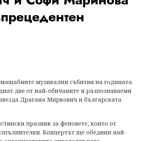
зпрецедентен
й-мащабните музикални събития на годината.
ещнат две от най-обичаните и разпознаваеми
азвезда Драгана Миркович и българската
стински празник за феновете, които от
изпълнителки. Концертът ще обедини най-