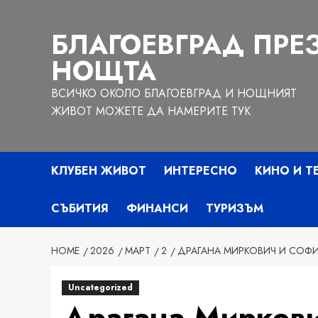
Skip
to
БЛАГОЕВГРАД ПРЕ
content
НОЩТА
ВСИЧКО ОКОЛО БЛАГОЕВГРАД И НОЩНИЯТ
ЖИВОТ МОЖЕТЕ ДА НАМЕРИТЕ ТУК
КЛУБЕН ЖИВОТ
ИНТЕРЕСНО
КИНО И Т
СЪБИТИЯ
ФИНАНСИ
ТУРИЗЪМ
HOME
2026
МАРТ
2
ДРАГАНА МИРКОВИЧ И СОФИ
Uncategorized
Драгана Миркови