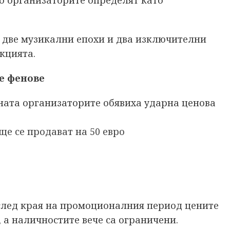
то организаторите определят като
на две музикални епохи и два изключителни
кцията.
е фенове
ната организаторите обявиха ударна ценова
ще се продават на 50 евро
след края на промоционалния период цените
 а наличностите вече са ограничени.