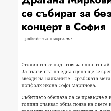
се събират за бе
концерт в София
paulinashtereva
март 2, 2026
Столицата се подготвя за едно от на
За първи път на една сцена ще се ср
звезди на Балканите – сръбската мег
попфолк икона Софи Маринова.
Събитието обещава да се превърне в и
години очакват обща поява на двете 