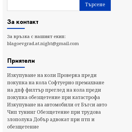
Търсене
За контакт
За връзка с нашият екип:
blagoevgrad.at.night@gmail.com
Приятели
Изкупуване на коли
Проверка преди
покупка на кола
Софтуерно премахване
на дпф филтър
преглед на кола преди
покупка
обезщетение при катастрофа
Изкупуване на автомобили от Бъгси авто
Чип тунинг
Обезщетение при трудова
злополука
Добър адвокат при птп и
обезщетение