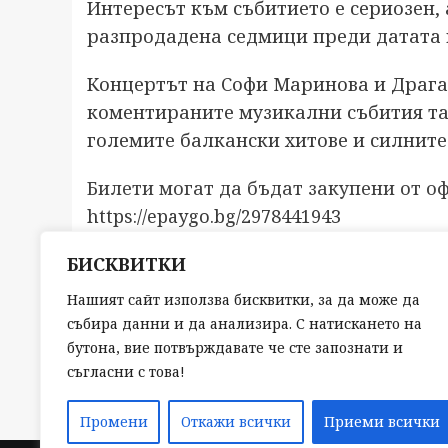
Интересът към събитието е сериозен, 
разпродадена седмици преди датата 
Концертът на Софи Маринова и Драган
коментираните музикални събития таз
големите балкански хитове и силните
Билети могат да бъдат закупени от о
https://epaygo.bg/2978441943
БИСКВИТКИ
Post
Нашият сайт използва бисквитки, за да може да
Previous:
събира данни и да анализира. С натискането на
Какво да гледаме в HBO Max през март 2026 го
navigation
бутона, вие потвърждавате че сте запознати и
съгласни с това!
Промени
Откажи всички
Приеми всички