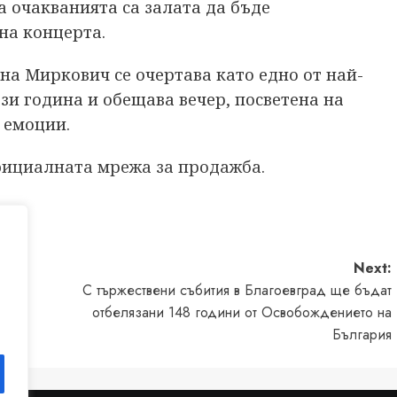
а очакванията са залата да бъде
на концерта.
а Миркович се очертава като едно от най-
и година и обещава вечер, посветена на
 емоции.
фициалната мрежа за продажба.
Next:
дина
С тържествени събития в Благоевград ще бъдат
отбелязани 148 години от Освобождението на
България