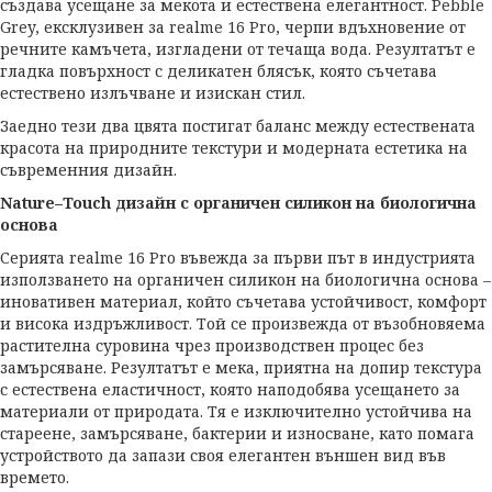
създава усещане за мекота и естествена елегантност. Pebble
Grey, ексклузивен за realme 16 Pro, черпи вдъхновение от
речните камъчета, изгладени от течаща вода. Резултатът е
гладка повърхност с деликатен блясък, която съчетава
естествено излъчване и изискан стил.
Заедно тези два цвята постигат баланс между естествената
красота на природните текстури и модерната естетика на
съвременния дизайн.
Nature
–
Touch
дизайн с органичен силикон на биологична
основа
Серията realme 16 Pro въвежда за първи път в индустрията
използването на органичен силикон на биологична основа –
иновативен материал, който съчетава устойчивост, комфорт
и висока издръжливост. Той се произвежда от възобновяема
растителна суровина чрез производствен процес без
замърсяване. Резултатът е мека, приятна на допир текстура
с естествена еластичност, която наподобява усещането за
материали от природата. Тя е изключително устойчива на
стареене, замърсяване, бактерии и износване, като помага
устройството да запази своя елегантен външен вид във
времето.