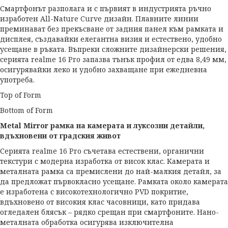
Смартфонът разполага и с първият в индустрията ръчно
изработен All-Nature Curve дизайн. Плавните линии
преминават без прекъсване от задния панел към рамката и
дисплея, създавайки елегантна визия и естествено, удобно
усещане в ръката. Въпреки сложните дизайнерски решения,
серията realme 16 Pro запазва тънък профил от едва 8,49 мм,
осигурявайки леко и удобно захващане при ежедневна
употреба.
Top of Form
Bottom of Form
Metal
Mirror
рамка на камерата и луксозни детайли,
вдъхновени от градския живот
Серията realme 16 Pro съчетава естествени, органични
текстури с модерна изработка от висок клас. Камерата и
металната рамка са премислени до най-малкия детайл, за
да предложат първокласно усещане. Рамката около камерата
е изработена с високотехнологично PVD покритие,
вдъхновено от високия клас часовници, като придава
огледален блясък – рядко срещан при смартфоните. Нано-
металната обработка осигурява изключителна