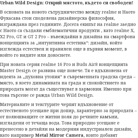
Urban
Wild
Design
: Открий мястото, където си свободен!
В основата на новото сътрудничество между realme и Наото
Фукасава стои споделена дизайнерска философия,
изграждана през годините. Досега екипът на realme заедно
с Наото са създали емблематични продукти , като realme X,
X2 Pro, GT и GT 2 Pro – въвеждайки в дизайна на смартфона
концепцията за „интуитивна естетика“: дизайн, който
изглежда естествен и правилен още в първия момент, в
който го видите или докоснете.
При новата серия realme 16 Pro и Buds Air8 концепцията
Master Design се развива още повече. Тя е вдъхновена от
идеята за „духовна утопия“ в съвременната градска среда –
място, в което динамиката на града и спокойствието на
природата могат да съществуват в хармония. Именно при
това търсене се ражда Urban Wild Design.
Материалите и текстурите черпят вдъхновение от
естественото усещане при допир, характерно за природата –
от полюшващите се житни поля до речните камъни,
изгладени от течаща вода. Това природно усещане е
пренесено в детайли на модерния индустриален дизайн,
като например
Metal
Mirror
Camera
, които добавят