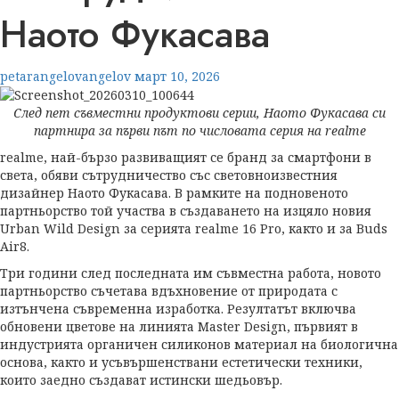
Наото Фукасава
petarangelovangelov
март 10, 2026
След пет съвместни продуктови серии, Наото Фукасава си
партнира за първи път по числовата серия на realme
realme, най-бързо развиващият се бранд за смартфони в
света, обяви сътрудничество със световноизвестния
дизайнер Наото Фукасава. В рамките на подновеното
партньорство той участва в създаването на изцяло новия
Urban Wild Design за серията realme 16 Pro, както и за Buds
Air8.
Три години след последната им съвместна работа, новото
партньорство съчетава вдъхновение от природата с
изтънчена съвременна изработка. Резултатът включва
обновени цветове на линията Master Design, първият в
индустрията органичен силиконов материал на биологична
основа, както и усъвършенствани естетически техники,
които заедно създават истински шедьовър.