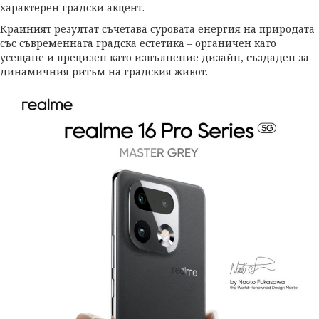
характерен градски акцент.
Крайният резултат съчетава суровата енергия на природата
със съвременната градска естетика – органичен като
усещане и прецизен като изпълнение дизайн, създаден за
динамичния ритъм на градския живот.