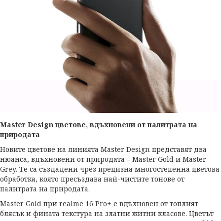
Master
Design
цветове, вдъхновени от палитрата на
природата
Новите цветове на линията Master Design представят два
нюанса, вдъхновени от природата – Master Gold и Master
Grey. Те са създадени чрез прецизна многостепенна цветова
обработка, която пресъздава най-чистите тонове от
палитрата на природата.
Master Gold при realme 16 Pro+ е вдъхновен от топлият
блясък и фината текстура на златни житни класове. Цветът