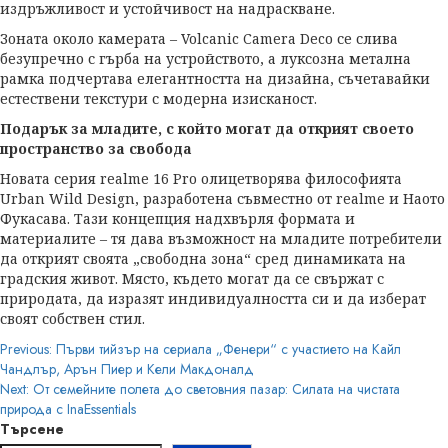
издръжливост и устойчивост на надраскване.
Зоната около камерата – Volcanic Camera Deco се слива
безупречно с гърба на устройството, а луксозна метална
рамка подчертава елегантността на дизайна, съчетавайки
естествени текстури с модерна изисканост.
Подарък за младите
, с който могат да открият
своето
пространство за свобода
Новата серия realme 16 Pro олицетворява философията
Urban Wild Design, разработена съвместно от realme и Наото
Фукасава. Тази концепция надхвърля формата и
материалите – тя дава възможност на младите потребители
да открият своята „свободна зона“ сред динамиката на
градския живот. Място, където могат да се свържат с
природата, да изразят индивидуалността си и да изберат
своят собствен стил.
Post
Previous:
Първи тийзър на сериала „Фенери“ с участието на Кайл
Чандлър, Арън Пиер и Кели Макдоналд
navigation
Next:
От семейните полета до световния пазар: Силата на чистата
природа с InaEssentials
Търсене