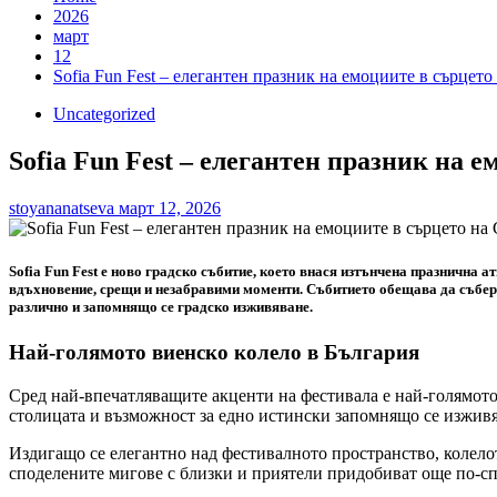
2026
март
12
Sofia Fun Fest – елегантен празник на емоциите в сърцет
Uncategorized
Sofia Fun Fest – елегантен празник на 
stoyananatseva
март 12, 2026
Sofia Fun Fest е ново градско събитие, което внася изтънчена празнична
вдъхновение, срещи и незабравими моменти. Събитието обещава да събере 
различно и запомнящо се градско изживяване.
Най-голямото виенско колело в България
Сред най-впечатляващите акценти на фестивала е най-голямото
столицата и възможност за едно истински запомнящо се изживя
Издигащо се елегантно над фестивалното пространство, колелото
споделените мигове с близки и приятели придобиват още по-с