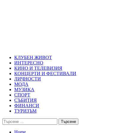
Skip
Благоевград през нощта
to
content
Всичко около Благоевград и нощният живот можете да намерит
Primary
Благоевград през нощта
Menu
КЛУБЕН ЖИВОТ
ИНТЕРЕСНО
КИНО И ТЕЛЕВИЗИЯ
КОНЦЕРТИ И ФЕСТИВАЛИ
ЛИЧНОСТИ
МОДА
МУЗИКА
СПОРТ
СЪБИТИЯ
ФИНАНСИ
ТУРИЗЪМ
Търсене
за:
Home