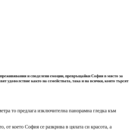
щи преживявания и споделени емоции, превръщайки София в място за
ят удоволствие както на семействата, така и на всички, които търсят
метра то предлага изключителна панорамна гледка към
, от което София се разкрива в цялата си красота, а