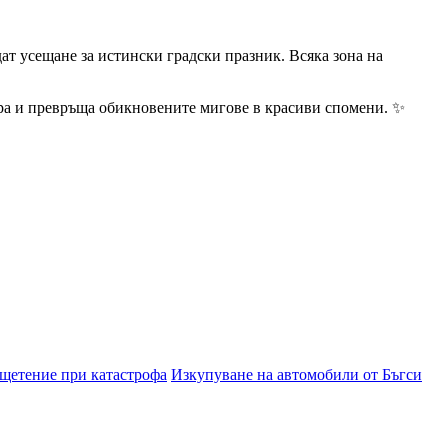
ат усещане за истински градски празник. Всяка зона на
сфера и превръща обикновените мигове в красиви спомени. ✨
зщетение при катастрофа
Изкупуване на автомобили от Бъгси