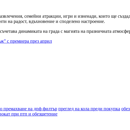
азвлечения, семейни атракции, игри и изненади, които ще създад
енти на радост, вдъхновение и споделено настроение.
ето съчетава динамиката на града с магията на празничната атмо
” с премиера през април
о премахване на дпф филтър
преглед на кола преди покупка
обе
вокат при птп и обезщетение