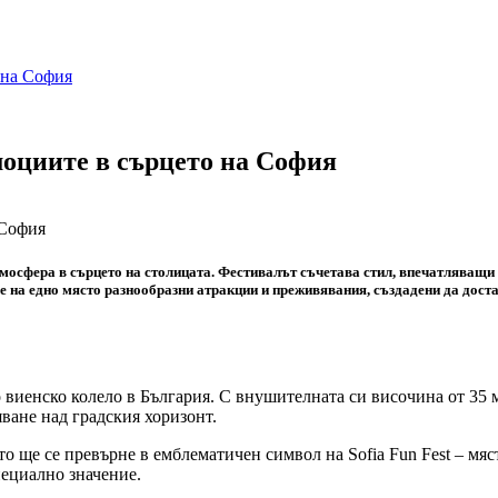
о на София
емоциите в сърцето на София
 атмосфера в сърцето на столицата. Фестивалът съчетава стил, впечатлява
на едно място разнообразни атракции и преживявания, създадени да достав
 виенско колело в България. С внушителната си височина от 35 
ване над градския хоризонт.
 ще се превърне в емблематичен символ на Sofia Fun Fest – място
пециално значение.