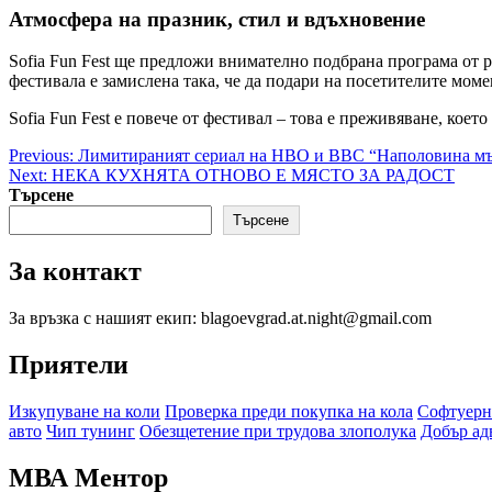
Атмосфера на празник, стил и вдъхновение
Sofia Fun Fest ще предложи внимателно подбрана програма от р
фестивала е замислена така, че да подари на посетителите мом
Sofia Fun Fest е повече от фестивал – това е преживяване, ко
Post
Previous:
Лимитираният сериал на HBO и BBC “Наполовина мъж
Next:
НЕКА КУХНЯТА ОТНОВО Е МЯСТО ЗА РАДОСТ
navigation
Търсене
Търсене
За контакт
За връзка с нашият екип: blagoevgrad.at.night@gmail.com
Приятели
Изкупуване на коли
Проверка преди покупка на кола
Софтуерн
авто
Чип тунинг
Обезщетение при трудова злополука
Добър ад
МВА Ментор