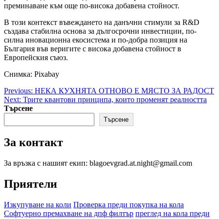
преминаване към още по-висока добавена стойност.
В този контекст въвеждането на данъчни стимули за R&D
създава стабилна основа за дългосрочни инвестиции, по-
силна иновационна екосистема и по-добра позиция на
България във веригите с висока добавена стойност в
Европейския съюз.
Снимка: Pixabay
Post
Previous:
НЕКА КУХНЯТА ОТНОВО Е МЯСТО ЗА РАДОСТ
Next:
Трите квантови принципа, които променят реалността
navigation
Търсене
Търсене
За контакт
За връзка с нашият екип: blagoevgrad.at.night@gmail.com
Приятели
Изкупуване на коли
Проверка преди покупка на кола
Софтуерно премахване на дпф филтър
преглед на кола преди