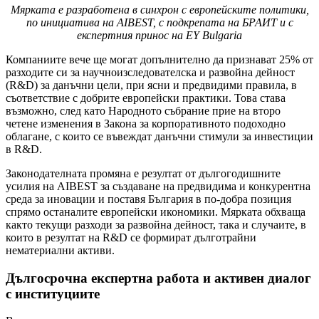
Мярката е разработена в синхрон с европейските политики,
по инициатива на AIBEST, с подкрепата на БРАИТ и с
експертния принос на EY Bulgaria
Компаниите вече ще могат допълнително да признават 25% от
разходите си за научноизследователска и развойна дейност
(R&D) за данъчни цели, при ясни и предвидими правила, в
съответствие с добрите европейски практики. Това става
възможно, след като Народното събрание прие на второ
четене изменения в Закона за корпоративното подоходно
облагане, с които се въвеждат данъчни стимули за инвестиции
в R&D.
Законодателната промяна е резултат от дългогодишните
усилия на AIBEST за създаване на предвидима и конкурентна
среда за иновации и поставя България в по-добра позиция
спрямо останалите европейски икономики. Мярката обхваща
както текущи разходи за развойна дейност, така и случаите, в
които в резултат на R&D се формират дълготрайни
нематериални активи.
Дългосрочна експертна работа и активен диалог
с институциите