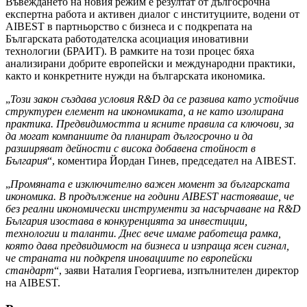
Въвеждането на новия режим е резултат от дългосрочна
експертна работа и активен диалог с институциите, водени от
AIBEST в партньорство с бизнеса и с подкрепата на
Българската работодателска асоциация иновативни
технологии (БРАИТ). В рамките на този процес бяха
анализирани добрите европейски и международни практики,
както и конкретните нужди на българската икономика.
„
Този закон създава условия R&D да се развива като устойчив
структурен елемент на икономиката, а не като изолирана
практика. Предвидимостта и ясните правила са ключови, за
да могат компаниите да планират дългосрочно и да
разширяват дейности с висока добавена стойност в
България
“, коментира Йордан Гинев, председател на AIBEST.
„
Промяната е изключително важен момент за българската
икономика. В продължение на години AIBEST настояваше, че
без реални икономически инструменти за насърчаване на R&D
България изостава в конкуренцията за инвестиции,
технологии и таланти. Днес вече имаме работеща рамка,
която дава предвидимост на бизнеса и изпраща ясен сигнал,
че страната ни подкрепя иновациите по европейски
стандарт
“, заяви Наталия Георгиева, изпълнителен директор
на AIBEST.