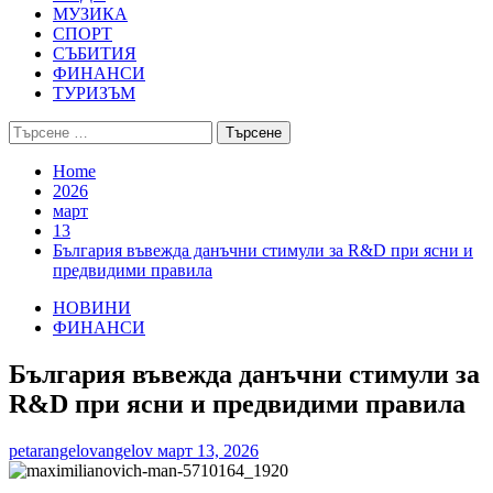
МУЗИКА
СПОРТ
СЪБИТИЯ
ФИНАНСИ
ТУРИЗЪМ
Търсене
за:
Home
2026
март
13
България въвежда данъчни стимули за R&D при ясни и
предвидими правила
НОВИНИ
ФИНАНСИ
България въвежда данъчни стимули за
R&D при ясни и предвидими правила
petarangelovangelov
март 13, 2026