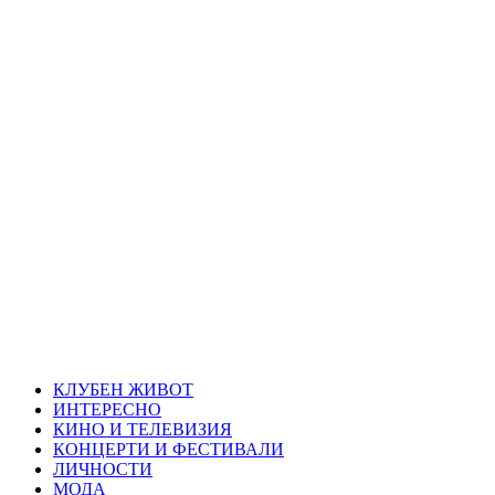
Skip
Благоевград
to
content
през нощта
Всичко около Благоевград и нощният живот можете да
намерите тук
Primary
Благоевград през нощта
Menu
КЛУБЕН ЖИВОТ
ИНТЕРЕСНО
КИНО И ТЕЛЕВИЗИЯ
КОНЦЕРТИ И ФЕСТИВАЛИ
ЛИЧНОСТИ
МОДА