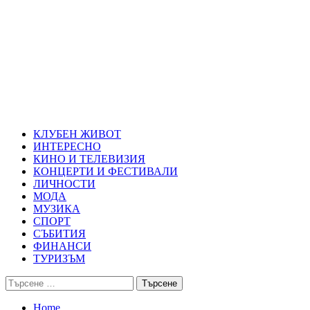
Skip
Благоевград през нощта
to
content
Всичко около Благоевград и нощният живот можете да намерит
Primary
Благоевград през нощта
Menu
КЛУБЕН ЖИВОТ
ИНТЕРЕСНО
КИНО И ТЕЛЕВИЗИЯ
КОНЦЕРТИ И ФЕСТИВАЛИ
ЛИЧНОСТИ
МОДА
МУЗИКА
СПОРТ
СЪБИТИЯ
ФИНАНСИ
ТУРИЗЪМ
Търсене
за:
Home