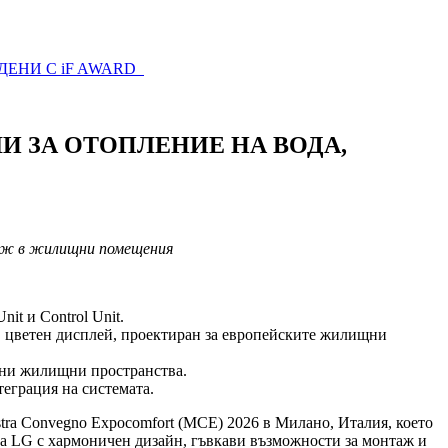
ДЕНИ С iF AWARD
И ЗА ОТОПЛЕНИЕ НА ВОДА,
таж в жилищни помещения
it и Control Unit.
ов цветен дисплей, проектиран за европейските жилищни
чни жилищни пространства.
теграция на системата.
tra Convegno Expocomfort (MCE) 2026 в Милано, Италия, което
на LG с хармоничен дизайн, гъвкави възможности за монтаж и