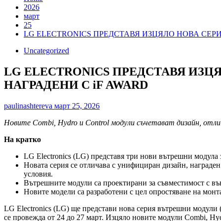
2026
март
25
LG ELECTRONICS ПРЕДСТАВЯ ИЗЦЯЛО НОВА СЕР
Uncategorized
LG ELECTRONICS ПРЕДСТАВЯ ИЗЦ
НАГРАДЕНИ С iF AWARD
paulinashtereva
март 25, 2026
Новите Combi, Hydro и Control модули съчетават дизайн,
отли
Н
а кратко
LG Electronics (LG) представя три нови вътрешни модула з
Новата серия се отличава с унифициран дизайн, награден
условия.
Вътрешните модули са проектирани за съвместимост с в
Новите модели са разработени с цел опростяване на монт
LG Electronics (LG) ще представи нова серия вътрешни модули
се провежда от 24 до 27 март. Изцяло новите модули Combi, H