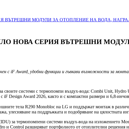
ИЯ ВЪТРЕШНИ МОДУЛИ ЗА ОТОПЛЕНИЕ НА ВОДА, НАГРА
ЯЛО НОВА СЕРИЯ ВЪТРЕШНИ МОДУЛ
чен с iF Award, удобни функции и гъвкави възможности за мон
а своите системи с термопомпи въздух-вода: Combi Unit, Hydro Un
 с iF Design Award 2026, както и с компактни размери и 6,8-инч
ъншните тела R290 Monobloc на LG и поддържат монтаж в разли
ажа, улесняване на поддръжката и подобряване на цялостната ин
 (IDU) за термопомпени системи въздух-вода на изложението Mos
ydro и Control разширяват портфолиото от отоплителни решения 