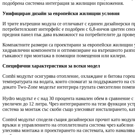
подобрена системна интеграция за жилищни приложения.
Унифициран дизайн за
европейски жилищни условия
И трите вътрешни модула се отличават с единен дизайнерски пр
потребителският интерфейс е подобрен с 6,8-инчов цветен сен
предния панел пък дава възможност на потребителите да прове
Компактните размери са проектирани за европейски жилищни у
хидравлични компоненти и оптимизиране на вътрешното разпол
гъвкавост при монтажа в помощни помещения или килери.
Специфични характеристики за всеки модел
Combi модулът осигурява отопление, охлаждане и битова горещ
температурата на водата, които спомагат за поддържането на с
докато Two-Zone моделът интегрира групата смесителни помпи и
Hydro модулът е с над 30 процента намален обем в сравнение с
увеличен до 12 литра. Чрез интегрирането на тези функции уст
система за монтаж със скоби също улесняват инсталирането, ка
Control модулът споделя същия дизайнерски прочит като модул
връзки и управлението на отоплителната система чрез кабелни 
улеснява монтажа и проектирането на системата, като намаляв