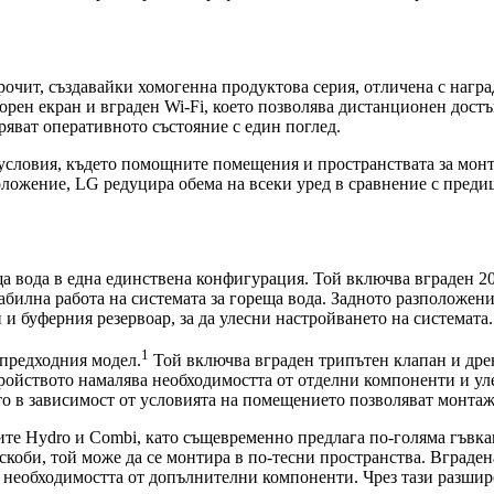
очит, създавайки хомогенна продуктова серия, отличена с награ
зорен екран и вграден Wi-Fi, което позволява дистанционен до
ряват оперативното състояние с един поглед.
словия, където помощните помещения и пространствата за монта
ожение, LG редуцира обема на всеки уред в сравнение с предиш
а вода в една единствена конфигурация. Той включва вграден 20
табилна работа на системата за гореща вода. Задното разположен
 буферния резервоар, за да улесни настройването на системата.
1
 предходния модел.
Той включва вграден трипътен клапан и дрен
ройството намалява необходимостта от отделни компоненти и уле
то в зависимост от условията на помещението позволяват монтаж
ите Hydro и Combi, като същевременно предлага по-голяма гъвк
скоби, той може да се монтира в по-тесни пространства. Вграде
а необходимостта от допълнителни компоненти. Чрез тази разши