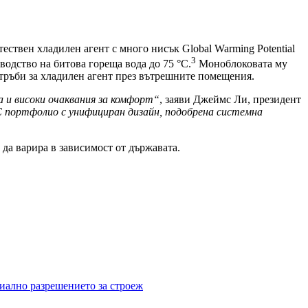
ствен хладилен агент с много нисък Global Warming Potential
3
одство на битова гореща вода до 75 °C.
Моноблоковата му
тръби за хладилен агент през вътрешните помещения.
 и високи очаквания за комфорт“
, заяви Джеймс Ли, президент
C портфолио с унифициран дизайн, подобрена системна
да варира в зависимост от държавата.
иално разрешението за строеж