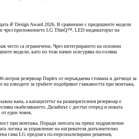
дата iF Design Award 2026. В сравнение с предишните модели
стъп чрез приложението LG ThinQ™. LED индикаторът на
ж често са ограничени. Чрез интегрирането на основни
ните модели, като по този начин осигурява по-голяма
0-литров резервоар Duplex от неръждаема стомана и датчици за
ие на изводите за тръбите подобряват гъвкавостта при монтажа,
ажна вана, а капацитетът на разширителния резервоар е
снява окабеляването. Дизайнът с достъп отпред и новата
 от един човек.
авост при монтажа. Поради липсата на преки хидравлични
ната логика за управление на нагревателя допълнително
рена гама LG предлага по-персонализирани решения,