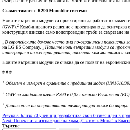
съобразени с различни условия на монтаж и изисквания на кли
Съвместимост с R290 Monobloc системи
Новите вътрешни модули са проектирани да работят в съвместим
2
(GWP).
Комбинираното решение е проектирано да осигурява от
конструкция изисква само водопроводни тръби за свързване на
„В европейските домове често има по-ограничени помещения з
на LG ES Company.
„Нашите нови вътрешни
модули са проект
интеграция и инженерни решения, насочени към монтажа и съ
Новите вътрешни модули се очаква да се появят на европейския
# # #
1
Обемът е измерен в сравнение с предишния модел (HN1616/3
2
GWP за хладилния агент R290 е 0,02 съгласно Регламент (ЕС) 
3
Диапазонът на оперативната температура може да варира 
Post
Previous:
Близо 70 ученици разработиха свои бизнес идеи в пра
Next:
Проектът за изграждане на храм „Св. вмчк Мина“ в Благ
navigation
Търсене