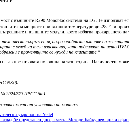
ентите.
ост с външните R290 Monobloc системи на LG. Те използват есте
оплителна мощност при външни температури до -28 °C и произв
 вътрешните и външните модули, което избягва прокарването на 
а технически съоръжения, по-разнообразни планове на жилищата
ирани с оглед на тези изисквания, като подсилват нашето HVA
образени с променящите се нужди на клиентите.“
 пазар през първата половина на тази година. Наличността може 
9HC NK0).
№ 2024/573 (IPCC 6th).
в зависимост от условията на монтаж.
ктически уъркшоп на Yettel
оевград бе представен днес, кметът Методи Байкушев връчи офиц