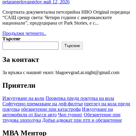
и
petarangelovangelov
май 12, 2026
Пека
Странг
Спортната документална петсерийна HBO Original поредица
се
“САЩ срещу света: Четири години с американските
присъединяват
национали”, продуцирана от Park Stories, e с...
към
Read
Продължи четенето..
сезон
more
Търсене
4
about
Търсене
Спортната
документална
За контакт
HBO
Original
поредица
За връзка с нашият екип: blagoevgrad.at.night@gmail.com
“САЩ
срещу
Приятели
света:
Четири
Изкупуване на коли
Проверка преди покупка на кола
години
Софтуерно премахване на дпф филтър
преглед на кола преди
с
покупка
обезщетение при катастрофа
Изкупуване на
американските
автомобили от Бъгси авто
Чип тунинг
Обезщетение при
национали”
трудова злополука
Добър адвокат при птп и обезщетение
дебютира
на
13
МВА Ментор