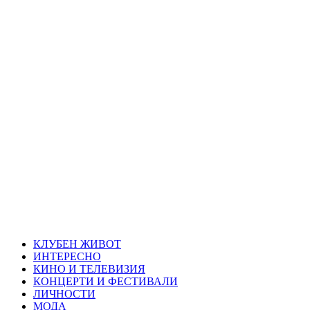
Skip
Благоевград
to
content
през нощта
Всичко около Благоевград и нощният живот можете да
намерите тук
Primary
Благоевград през нощта
Menu
КЛУБЕН ЖИВОТ
ИНТЕРЕСНО
КИНО И ТЕЛЕВИЗИЯ
КОНЦЕРТИ И ФЕСТИВАЛИ
ЛИЧНОСТИ
МОДА