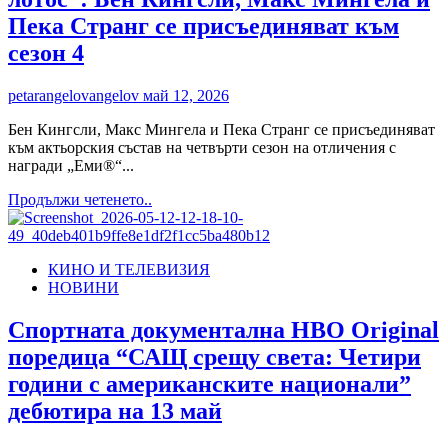
Пека Странг се присъединяват към
сезон 4
petarangelovangelov
май 12, 2026
Бен Кингсли, Макс Мингела и Пека Странг се присъединяват
към актьорския състав на четвърти сезон на отличения с
награди „Еми®“...
Read
Продължи четенето..
more
about
Нови
КИНО И ТЕЛЕВИЗИЯ
звезди
НОВИНИ
се
настаняват
в
Спортната документална HBO Original
„Белият
поредица “САЩ срещу света: Четири
лотос“:
Бен
години с американските национали”
Кингсли,
дебютира на 13 май
Макс
Мингела