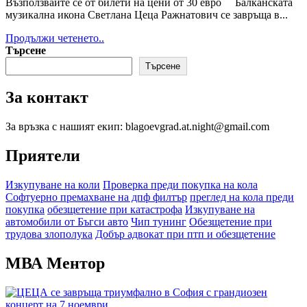
Възползвайте се от билети на цени от 30 евро Балканската
музикална икона Светлана Цеца Ражнатович се завръща в...
Read
Продължи четенето..
more
Търсене
about
Търсене
ЦЕЦА
се
За контакт
завръща
триумфално
в
За връзка с нашият екип: blagoevgrad.at.night@gmail.com
София
с
Приятели
грандиозен
концерт
Изкупуване на коли
Проверка преди покупка на кола
на
Софтуерно премахване на дпф филтър
преглед на кола преди
7
покупка
обезщетение при катастрофа
Изкупуване на
ноември
автомобили от Бъгси авто
Чип тунинг
Обезщетение при
трудова злополука
Добър адвокат при птп и обезщетение
МВА Ментор