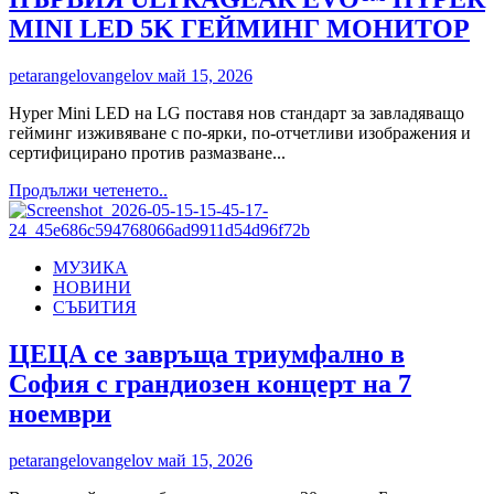
MINI LED 5K ГЕЙМИНГ МОНИТОР
petarangelovangelov
май 15, 2026
Hyper Mini LED на LG поставя нов стандарт за завладяващо
гейминг изживяване с по-ярки, по-отчетливи изображения и
сертифицирано против размазване...
Read
Продължи четенето..
more
about
LG
МУЗИКА
ELECTRONICS
НОВИНИ
ПРЕДСТАВЯ
СЪБИТИЯ
ПЪРВИЯ
ULTRAGEAR
EVO™
ЦЕЦА се завръща триумфално в
HYPER
София с грандиозен концерт на 7
MINI
LED
ноември
5K
ГЕЙМИНГ
petarangelovangelov
май 15, 2026
МОНИТОР