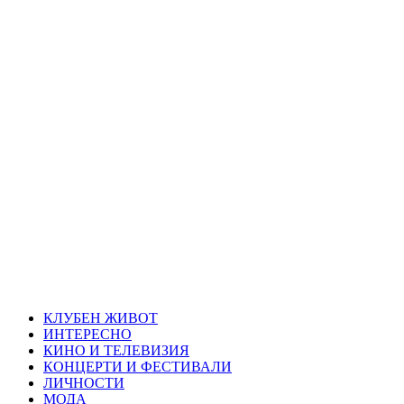
Skip
Благоевград
to
content
през нощта
Всичко около Благоевград и нощният живот можете да
намерите тук
Primary
Благоевград през нощта
Menu
КЛУБЕН ЖИВОТ
ИНТЕРЕСНО
КИНО И ТЕЛЕВИЗИЯ
КОНЦЕРТИ И ФЕСТИВАЛИ
ЛИЧНОСТИ
МОДА