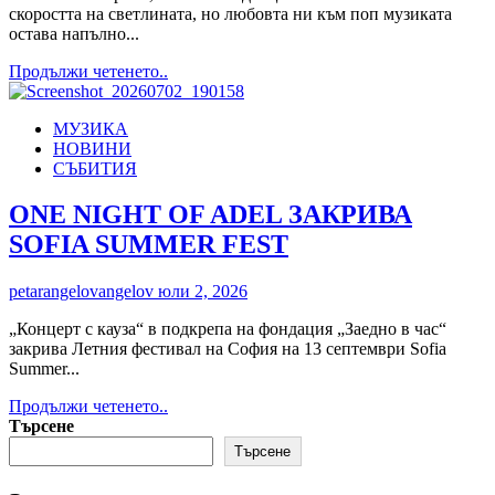
в
скоростта на светлината, но любовта ни към поп музиката
„Колодрума“
остава напълно...
Read
Продължи четенето..
more
about
МУЗИКА
ЗВУКЪТ
НОВИНИ
НА
СЪБИТИЯ
БЪДЕЩЕТО
ИЛИ
КАК
ONE NIGHT OF ADEL ЗАКРИВА
ПОП
SOFIA SUMMER FEST
МУЗИКАТА
ЕВОЛЮИРА
ОТ
petarangelovangelov
юли 2, 2026
МИНАЛОТО
ДО
„Концерт с кауза“ в подкрепа на фондация „Заедно в час“
ДНЕС
закрива Летния фестивал на София на 13 септември Sofia
Summer...
Read
Продължи четенето..
more
Търсене
about
Търсене
ONE
NIGHT