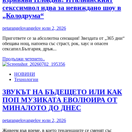
секссимвол идва за невиждано шоу в
„Колодрума“
petarangelovangelov
юли 2, 2026
Пригответе се за абсолютна сензация! Звездата от „365 дни“
обещава нощ, напоена със страст, рок, хаус и опасен
сексапил.България, дръж...
Read
Продължи четенето..
more
about
НОВИНИ
Секссимволът
Технологии
Микеле
Мороне
взривява
ЗВУКЪТ НА БЪДЕЩЕТО ИЛИ КАК
Пловдив!
ПОП МУЗИКАТА ЕВОЛЮИРА ОТ
Италианският
секссимвол
МИНАЛОТО ДО ДНЕС
идва
за
petarangelovangelov
юли 2, 2026
невиждано
шоу
Живеем във време, в което тенденциите се сменят със