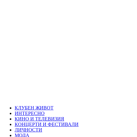
Skip
Благоевград
to
content
през нощта
Всичко около Благоевград и нощният живот можете да
намерите тук
Primary
Благоевград през нощта
Menu
КЛУБЕН ЖИВОТ
ИНТЕРЕСНО
КИНО И ТЕЛЕВИЗИЯ
КОНЦЕРТИ И ФЕСТИВАЛИ
ЛИЧНОСТИ
МОДА