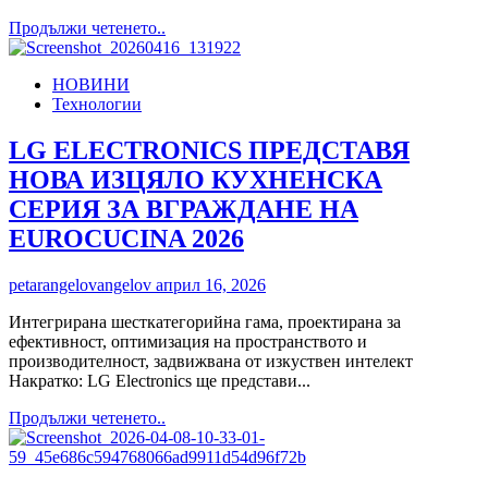
безлихвен
Read
Продължи четенето..
лизинг
more
about
НОВИНИ
ESC
Технологии
at
THERME
Forest:
LG ELECTRONICS ПРЕДСТАВЯ
Бягството
НОВА ИЗЦЯЛО КУХНЕНСКА
от
града,
СЕРИЯ ЗА ВГРАЖДАНЕ НА
което
EUROCUCINA 2026
се
превръща
в
petarangelovangelov
април 16, 2026
ритуал
Интегрирана шесткатегорийна гама, проектирана за
ефективност, оптимизация на пространството и
производителност, задвижвана от изкуствен интелект
Накратко: LG Electronics ще представи...
Read
Продължи четенето..
more
about
LG