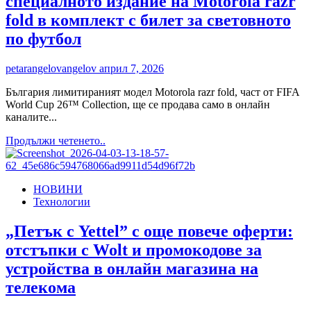
специалното издание на Motorola razr
LED
fold в комплект с билет за световното
2026,
начело
по футбол
с
ултраголям
petarangelovangelov
април 7, 2026
115-
инчов
България лимитираният модел Motorola razr fold, част от FIFA
модел
World Cup 26™ Collection, ще се продава само в онлайн
каналите...
Read
Продължи четенето..
more
about
Ексклузивно
НОВИНИ
в
Технологии
Yettel:
Старт
на
„Петък с Yettel” с още повече оферти:
предварителните
отстъпки с Wolt и промокодове за
поръчки
на
устройства в онлайн магазина на
специалното
телекома
издание
на