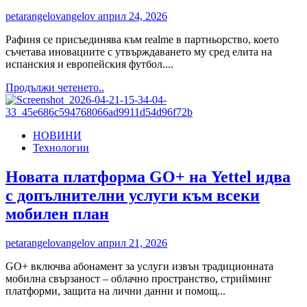
petarangelovangelov
април 24, 2026
Рафиня се присъединява към realme в партньорство, което
съчетава иновациите с утвърждаването му сред елита на
испанския и европейския футбол....
Read
Продължи четенето..
more
about
realme
НОВИНИ
обяви
Технологии
Рафиня
за
свой
Новата платформа GO+ на Yettel идва
нов
с допълнителни услуги към всеки
бранд
посланик
мобилен план
petarangelovangelov
април 21, 2026
GO+ включва абонамент за услуги извън традиционната
мобилна свързаност – облачно пространство, стрийминг
платформи, защита на лични данни и помощ...