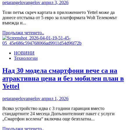
Motorola
petarangelovangelov
април 3, 2026
razr
fold
Този петък скреч картата в приложението Yettel може да
в
донесе отстъпка от 5 евро за платформата Wolt Телекомът
комплект
въвежда и...
с
Read
Продължи четенето..
билет
more
за
about
световното
„Петък
по
НОВИНИ
с
футбол
Технологии
Yettel”
с
още
Над 30 модела смартфони вече са на
повече
атрактивна цена и без мобилен план в
оферти:
отстъпки
Yettel
с
Wolt
petarangelovangelov
април 1, 2026
и
промокодове
Всяко устройство идва с 3 години гаранция вместо
за
стандартните 24 месеца Допълнителният пакет с услуги
устройства
„Смартфон вселена“ включва още безплатна...
в
онлайн
Read
Продължи четенето..