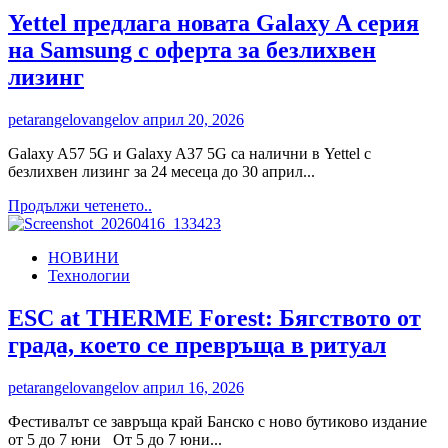
–
Yettel предлага новата Galaxy A серия
изкуството
на Samsung с оферта за безлихвен
да
се
лизинг
грижим
дори
petarangelovangelov
април 20, 2026
от
разстояние
Galaxy A57 5G и Galaxy A37 5G са налични в Yettel с
безлихвен лизинг за 24 месеца до 30 април...
Read
Продължи четенето..
more
about
НОВИНИ
Yettel
Технологии
предлага
новата
Galaxy
ESC at THERME Forest: Бягството от
A
града, което се превръща в ритуал
серия
на
Samsung
petarangelovangelov
април 16, 2026
с
оферта
Фестивалът се завръща край Банско с ново бутиково издание
за
от 5 до 7 юни От 5 до 7 юни...