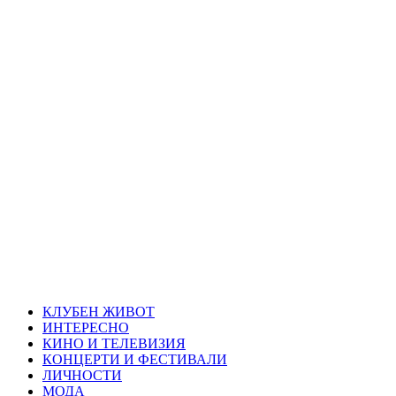
Skip
Благоевград
to
content
през нощта
Всичко около Благоевград и нощният живот можете да
намерите тук
Primary
Благоевград през нощта
Menu
КЛУБЕН ЖИВОТ
ИНТЕРЕСНО
КИНО И ТЕЛЕВИЗИЯ
КОНЦЕРТИ И ФЕСТИВАЛИ
ЛИЧНОСТИ
МОДА