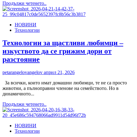
Read
Продължи четенето..
more
about
Новата
НОВИНИ
платформа
Технологии
GO+
на
Yettel
Технологии за щастливи любимци –
идва
изкуството да се грижим дори от
с
допълнителни
разстояние
услуги
към
petarangelovangelov
април 21, 2026
всеки
мобилен
За всички, които имат домашни любимци, те не са просто
план
животни, а пълноправни членове на семейството. Но в
динамичното...
Read
Продължи четенето..
more
about
Технологии
НОВИНИ
за
Технологии
щастливи
любимци