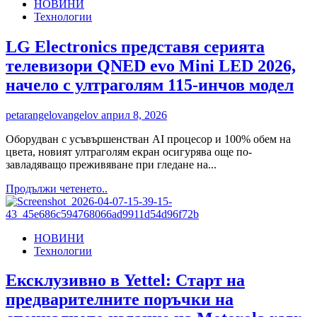
НОВИНИ
ELECTRONICS
Технологии
ПРЕДСТАВЯ
НОВА
ИЗЦЯЛО
LG Electronics представя серията
КУХНЕНСКА
телевизори QNED evo Mini LED 2026,
СЕРИЯ
ЗА
начело с ултраголям 115-инчов модел
ВГРАЖДАНЕ
НА
petarangelovangelov
април 8, 2026
EUROCUCINA
2026
Оборудван с усъвършенстван AI процесор и 100% обем на
цвета, новият ултраголям екран осигурява още по-
завладяващо преживяване при гледане на...
Read
Продължи четенето..
more
about
LG
НОВИНИ
Electronics
Технологии
представя
серията
телевизори
Ексклузивно в Yettel: Старт на
QNED
предварителните поръчки на
evo
Mini