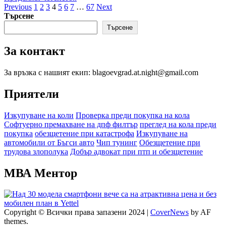
магазина
Разделяне
more
Previous
1
2
3
4
5
6
7
…
67
Next
на
about
Търсене
на
телекома
Над
Търсене
публикациите
30
модела
на
За контакт
смартфони
страници
вече
са
За връзка с нашият екип: blagoevgrad.at.night@gmail.com
на
атрактивна
Приятели
цена
и
Изкупуване на коли
Проверка преди покупка на кола
без
Софтуерно премахване на дпф филтър
преглед на кола преди
мобилен
покупка
обезщетение при катастрофа
Изкупуване на
план
автомобили от Бъгси авто
Чип тунинг
Обезщетение при
в
трудова злополука
Добър адвокат при птп и обезщетение
Yettel
МВА Ментор
Copyright © Всички права запазени 2024
|
CoverNews
by AF
themes.