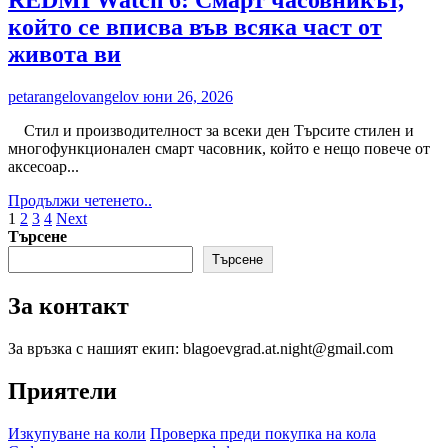
REDMI Watch 6: Смарт часовникът,
които
който се вписва във всяка част от
всеки
пътешественик
живота ви
се
нуждае
petarangelovangelov
юни 26, 2026
това
лято
Стил и производителност за всеки ден Търсите стилен и
многофункционален смарт часовник, който е нещо повече от
аксесоар...
Read
Продължи четенето..
Разделяне
more
1
2
3
4
Next
about
Търсене
на
REDMI
Търсене
публикациите
Watch
6:
на
За контакт
Смарт
страници
часовникът,
който
За връзка с нашият екип: blagoevgrad.at.night@gmail.com
се
вписва
Приятели
във
всяка
Изкупуване на коли
Проверка преди покупка на кола
част