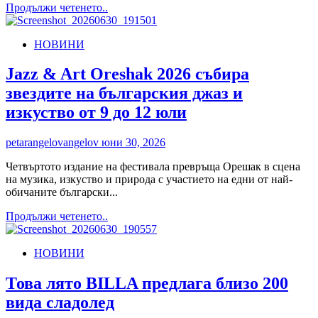
отговорно
Read
Продължи четенето..
more
about
НОВИНИ
VIDAS
и
Every
Jazz & Art Oreshak 2026 събира
Can
звездите на българския джаз и
Counts
стартират
изкуство от 9 до 12 юли
мащабна
инициатива
petarangelovangelov
юни 30, 2026
за
рециклиране
Четвъртото издание на фестивала превръща Орешак в сцена
на
на музика, изкуство и природа с участието на едни от най-
кенове
обичаните български...
на
фестивали
Read
Продължи четенето..
в
more
България
about
НОВИНИ
Jazz
&
Art
Това лято BILLA предлага близо 200
Oreshak
вида сладолед
2026
събира