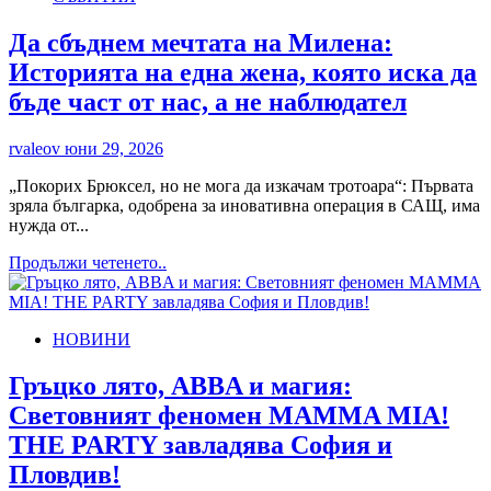
със
стрийминг
Да сбъднем мечтата на Милена:
премиера
Историята на една жена, която иска да
на
3
бъде част от нас, а не наблюдател
юли
в
rvaleov
юни 29, 2026
HBO
Max
„Покорих Брюксел, но не мога да изкачам тротоара“: Първата
зряла българка, одобрена за иновативна операция в САЩ, има
нужда от...
Read
Продължи четенето..
more
about
Да
НОВИНИ
сбъднем
мечтата
на
Гръцко лято, ABBA и магия:
Милена:
Световният феномен MAMMA MIA!
Историята
на
THE PARTY завладява София и
една
Пловдив!
жена,