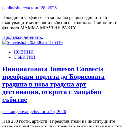
която
иска
paulinashtereva
юни 28, 2026
да
бъде
Пловдив и София се готвят да посрещнат едно от най-
част
вълнуващите музикални събития на годината. Световният
от
феномен MAMMA MIA! THE PARTY...
нас,
Read
Продължи четенето..
а
more
не
about
наблюдател
НОВИНИ
Гръцко
СЪБИТИЯ
лято,
ABBA
и
Инициативата Jameson Connects
магия:
преобрази подлеза до Борисовата
Световният
феномен
градина в нова градска арт
MAMMA
дестинация, открита с мащабно
MIA!
THE
събитие
PARTY
завладява
petarangelovangelov
юни 26, 2026
София
и
Над 250 гости, артисти и представители на институциите
Пловдив!
откриха преобразеното пространство, което поставя началото