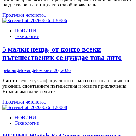
на дългосрочна инициатива за обновяване на...
Read
Продължи четенето..
more
about
НОВИНИ
Инициативата
Технологии
Jameson
Connects
преобрази
5 малки неща, от които всеки
подлеза
пътешественик се нуждае това лято
до
Борисовата
градина
petarangelovangelov
юни 26, 2026
в
нова
Лятото вече е тук - официалното начало на сезона на дългите
градска
уикенди, спонтанните пътешествия и новите приключения.
арт
Независимо дали стягате...
дестинация,
Read
Продължи четенето..
открита
more
с
about
мащабно
НОВИНИ
5
събитие
Технологии
малки
неща,
от