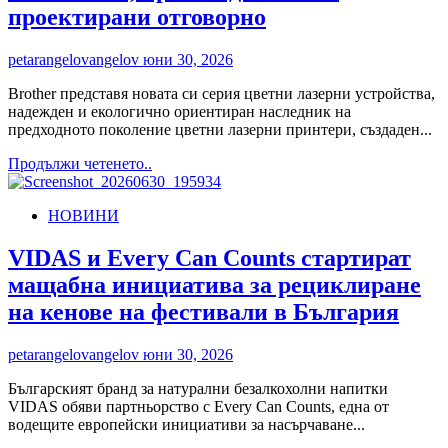
проектирани отговорно
petarangelovangelov
юни 30, 2026
Brother представя новата си серия цветни лазерни устройства,
надежден и екологично ориентиран наследник на
предходното поколение цветни лазерни принтери, създаден...
Read
Продължи четенето..
more
about
НОВИНИ
Brother
представя
нова
VIDAS и Every Can Counts стартират
серия
мащабна инициатива за рециклиране
цветни
лазерни
на кенове на фестивали в България
устройства
за
petarangelovangelov
юни 30, 2026
бизнеса:
компактни,
Българският бранд за натурални безалкохолни напитки
производителни
VIDAS обяви партньорство с Every Can Counts, една от
и
водещите европейски инициативи за насърчаване...
проектирани