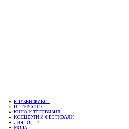
Skip
Благоевград
to
content
през нощта
Всичко около Благоевград и нощният живот можете да
намерите тук
Primary
Благоевград през нощта
Menu
КЛУБЕН ЖИВОТ
ИНТЕРЕСНО
КИНО И ТЕЛЕВИЗИЯ
КОНЦЕРТИ И ФЕСТИВАЛИ
ЛИЧНОСТИ
МОДА