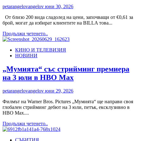
звездите
petarangelovangelov
юни 30, 2026
на
българския
От близо 200 вида сладолед на цени, започващи от €0,61 за
джаз
брой, могат да избират клиентите на BILLA това...
и
Read
Продължи четенето..
изкуство
more
от
about
9
КИНО И ТЕЛЕВИЗИЯ
Това
до
НОВИНИ
лято
12
BILLA
юли
предлага
„Мумията“ със стрийминг премиера
близо
на 3 юли в HBO Max
200
вида
сладолед
petarangelovangelov
юни 29, 2026
Филмът на Warner Bros. Pictures „Мумията“ ще направи своя
глобален стрийминг дебют на 3 юли, петък, ексклузивно в
HBO Max....
Read
Продължи четенето..
more
about
СЪБИТИЯ
„Мумията“