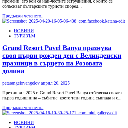
промени: ето кои са най-честите затруднения, с които се
5-
сблъскват българските туристи според...
степенно
меню
Read
Продължи четенето..
от
more
шеф
about
Иван
НОВИНИ
Топ
Мандалов
ТУРИЗЪМ
5
на
най-
Grand Resort Pavel Banya празнува
често
своя първи рожден ден с Великденски
срещаните
трудности,
празници в сърцето на Розовата
които
долина
българите
срещат
при
petarangelovangelov
април 20, 2025
пътувания
През април 2025 г. Grand Resort Pavel Banya отбелязва своята
първа годишнина – събитие, което тази година съвпада и с...
Read
Продължи четенето..
more
about
НОВИНИ
Grand
ТУРИЗЪМ
Resort