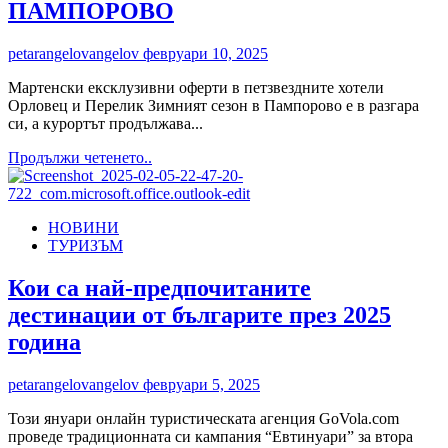
ПАМПОРОВО
през
2024:
GoVola
petarangelovangelov
февруари 10, 2025
бележи
значителен
Мартенски ексклузивни оферти в петзвездните хотели
финансов
Орловец и Перелик Зимният сезон в Пампорово е в разгара
ръст
си, а курортът продължава...
Read
Продължи четенето..
more
about
ЗИМЕН
НОВИНИ
ФЕСТ
ТУРИЗЪМ
И
ЗАБАВЛЕНИЯ
В
Кои са най-предпочитаните
ПАМПОРОВО
дестинации от българите през 2025
година
petarangelovangelov
февруари 5, 2025
Този януари онлайн туристическата агенция GoVola.com
проведе традиционната си кампания “Евтинуари” за втора