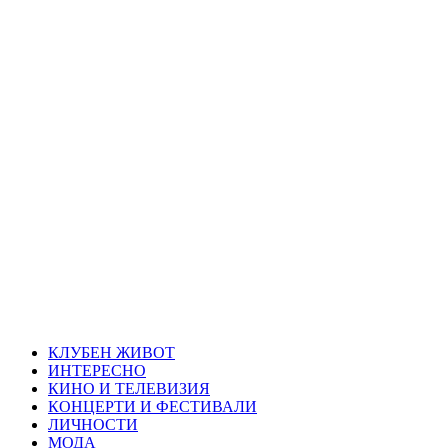
Skip
Благоевград
to
content
през нощта
Всичко около Благоевград и нощният живот можете да
намерите тук
Primary
Благоевград през нощта
Menu
КЛУБЕН ЖИВОТ
ИНТЕРЕСНО
КИНО И ТЕЛЕВИЗИЯ
КОНЦЕРТИ И ФЕСТИВАЛИ
ЛИЧНОСТИ
МОДА