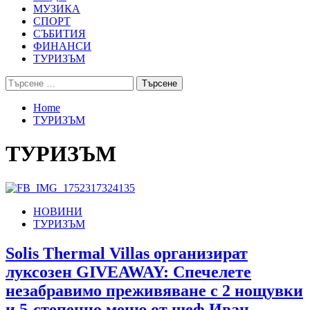
МУЗИКА
СПОРТ
СЪБИТИЯ
ФИНАНСИ
ТУРИЗЪМ
Търсене
за:
Home
ТУРИЗЪМ
ТУРИЗЪМ
НОВИНИ
ТУРИЗЪМ
Solis Thermal Villas организират
луксозен GIVEAWAY: Спечелете
незабравимо преживяване с 2 нощувки
и 5-степенно меню от шеф Иван