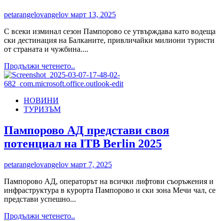
дестинации
от
petarangelovangelov
март 13, 2025
българите
С всеки изминал сезон Пампорово се утвърждава като водеща
ски дестинация на Балканите, привличайки милиони туристи
от страната и чужбина....
Read
Продължи четенето..
more
about
Пампорово
НОВИНИ
обявява
ТУРИЗЪМ
промоционални
цени
<br>на
Пампорово АД представи своя
лифт
потенциал на ITB Berlin 2025
карти,
ски
пакети
petarangelovangelov
март 7, 2025
и
настаняване
Пампорово АД, операторът на всички лифтови съоръжения и
от
инфраструктура в курорта Пампорово и ски зона Мечи чал, се
21
представи успешно...
март
Read
Продължи четенето..
до