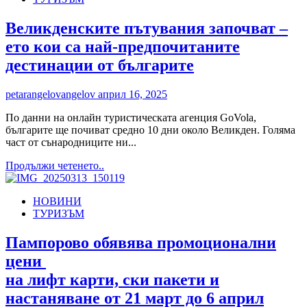
Pavel
Banya
Великденските пътувания започват –
празнува
ето кои са най-предпочитаните
своя
първи
дестинации от българите
рожден
ден
petarangelovangelov
април 16, 2025
с
Великденски
По данни на онлайн туристическата агенция GoVola,
празници
българите ще почиват средно 10 дни около Великден. Голяма
в
част от сънародниците ни...
сърцето
на
Read
Продължи четенето..
Розовата
more
долина
about
НОВИНИ
Великденските
ТУРИЗЪМ
пътувания
започват
–
Пампорово обявява промоционални
ето
цени
кои
са
на лифт карти, ски пакети и
най-
настаняване от 21 март до 6 април
предпочитаните