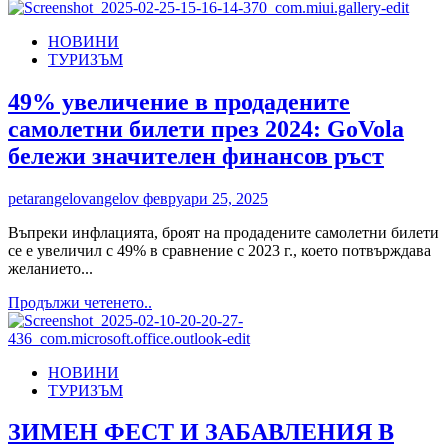
more
6
about
април
НОВИНИ
Пампорово
ТУРИЗЪМ
АД
представи
своя
49% увеличение в продадените
потенциал
самолетни билети през 2024: GoVola
на
ITB
бележи значителен финансов ръст
Berlin
2025
petarangelovangelov
февруари 25, 2025
Въпреки инфлацията, броят на продадените самолетни билети
се е увеличил с 49% в сравнение с 2023 г., което потвърждава
желанието...
Read
Продължи четенето..
more
about
49%
НОВИНИ
увеличение
ТУРИЗЪМ
в
продадените
самолетни
ЗИМЕН ФЕСТ И ЗАБАВЛЕНИЯ В
билети