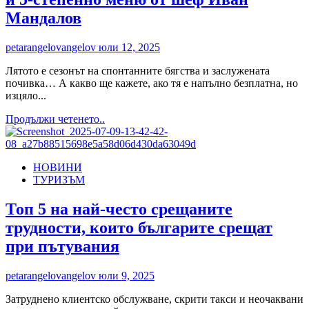
Мандалов
petarangelovangelov
юли 12, 2025
Лятото е сезонът на спонтанните бягства и заслужената
почивка… А какво ще кажете, ако тя е напълно безплатна, но
изцяло...
Read
Продължи четенето..
more
about
Solis
НОВИНИ
Thermal
ТУРИЗЪМ
Villas
организират
луксозен
Топ 5 на най-често срещаните
GIVEAWAY:
трудности, които българите срещат
Спечелете
незабравимо
при пътувания
преживяване
с
petarangelovangelov
юли 9, 2025
2
нощувки
Затруднено клиентско обслужване, скрити такси и неочаквани
и