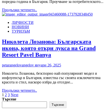
поредна година в България. Проучване за потребителското...
Read
Продължи четенето..
more
about
ЛИЧНОСТИ
Кои
НОВИНИ
са
ТУРИЗЪМ
най-
предпочитаните
дестинации
Николета Лозанова: Българската
от
икона, която откри лукса на Grand
българите
през
Resort Pavel Banya
2025
година
petarangelovangelov
януари 26, 2025
Николета Лозанова, безспорно най-популярният модел и
инфлуенсър в България, известна със своята изключителна
красота и стил, наскоро избра да отседне...
Read
Продължи четенето..
Разделяне
more
1
2
3
Next
about
Търсене
на
Николета
Търсене
публикациите
Лозанова: