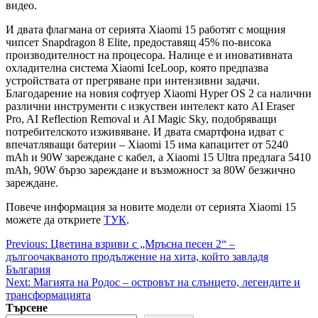
видео.
И двата флагмана от серията Xiaomi 15 работят с мощния
чипсет Snapdragon 8 Elite, предоставящ 45% по-висока
производителност на процесора. Налице е и иновативната
охладителна система Xiaomi IceLoop, която предпазва
устройствата от прегряване при интензивни задачи.
Благодарение на новия софтуер Xiaomi Hyper OS 2 са налични
различни инструменти с изкуствен интелект като AI Eraser
Pro, AI Reflection Removal и AI Magic Sky, подобряващи
потребителското изживяване. И двата смартфона идват с
впечатляващи батерии – Xiaomi 15 има капацитет от 5240
mAh и 90W зареждане с кабел, а Xiaomi 15 Ultra предлага 5410
mAh, 90W бързо зареждане и възможност за 80W безжично
зареждане.
Повече информация за новите модели от серията Xiaomi 15
можете да откриете
ТУК
.
Post
Previous:
Цветина взриви с „Мръсна песен 2“ –
дългоочакваното продължение на хита, който завладя
navigation
България
Next:
Магията на Родос – островът на слънцето, легендите и
трансформацията
Търсене