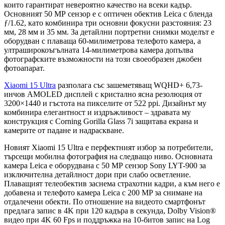
които гарантират невероятно качество на всеки кадър.
Основният 50 МР сензор е с оптичен обектив Leica с бленда
ƒ/1.62, като комбинира три основни фокусни разстояния: 23
мм, 28 мм и 35 мм. За детайлни портретни снимки моделът е
оборудван с плаваща 60-милиметрова телефото камера, а
ултраширокоъгълната 14-милиметрова камера допълва
фотографските възможности на този своеобразен джобен
фотоапарат.
Xiaomi 15 Ultra
разполага със зашеметяващ WQHD+ 6,73-
инчов AMOLED дисплей с кристално ясна резолюция от
3200×1440 и гъстота на пикселите от 522 ppi. Дизайнът му
комбинира елегантност и издръжливост – здравата му
конструкция с Corning Gorilla Glass 7i защитава екрана и
камерите от падане и надраскване.
Новият Xiaomi 15 Ultra е перфектният избор за потребители,
търсещи мобилна фотография на следващо ниво. Основната
камера Leica е оборудвана с 50 МР сензор Sony LYT-900 за
изключителна детайлност дори при слабо осветление.
Плаващият телеобектив заснема страхотни кадри, а към него е
добавена и телефото камера Leica с 200 MP за снимане на
отдалечени обекти. По отношение на видеото смартфонът
предлага запис в 4K при 120 кадъра в секунда, Dolby Vision®
видео при 4K 60 Fps и поддръжка на 10-битов запис на Log