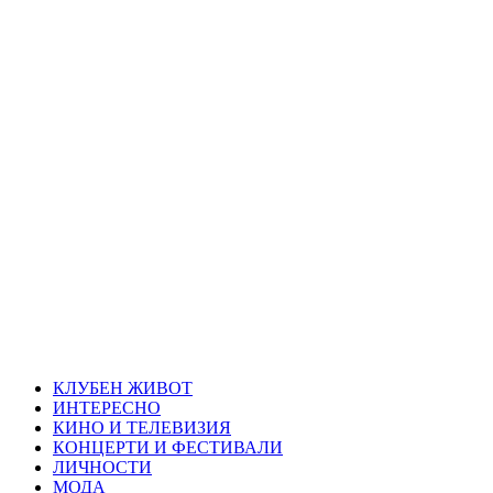
Skip
Благоевград
to
content
през нощта
Всичко около Благоевград и нощният живот можете да
намерите тук
Primary
Благоевград през нощта
Menu
КЛУБЕН ЖИВОТ
ИНТЕРЕСНО
КИНО И ТЕЛЕВИЗИЯ
КОНЦЕРТИ И ФЕСТИВАЛИ
ЛИЧНОСТИ
МОДА