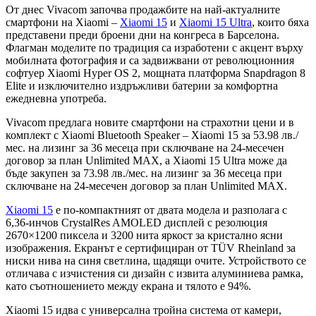
От днес Vivacom започва продажбите на най-актуалните
смартфони на Xiaomi –
Xiaomi 15
и
Xiaomi 15 Ultra
, които бяха
представени преди броени дни на конгреса в Барселона.
Флагман моделите по традиция са изработени с акцент върху
мобилната фотография и са задвижвани от революционния
софтуер Xiaomi Hyper OS 2, мощната платформа Snapdragon 8
Elite и изключително издръжливи батерии за комфортна
ежедневна употреба.
Vivacom предлага новите смартфони на страхотни цени и в
комплект с Xiaomi Bluetooth Speaker – Xiaomi 15 за 53.98 лв./
мес. на лизинг за 36 месеца при сключване на 24-месечен
договор за план Unlimited MAX, а Xiaomi 15 Ultra може да
бъде закупен за 73.98 лв./мес. на лизинг за 36 месеца при
сключване на 24-месечен договор за план Unlimited MAX.
Xiaomi 15
е по-компактният от двата модела и разполага с
6,36-инчов CrystalRes AMOLED дисплей с резолюция
2670×1200 пиксела и 3200 нита яркост за кристално ясни
изображения. Екранът е сертифициран от TÜV Rheinland за
ниски нива на синя светлина, щадящи очите. Устройството се
отличава с изчистения си дизайн с извита алуминиева рамка,
като съотношението между екрана и тялото е 94%.
Xiaomi 15 идва с универсална тройна система от камери,