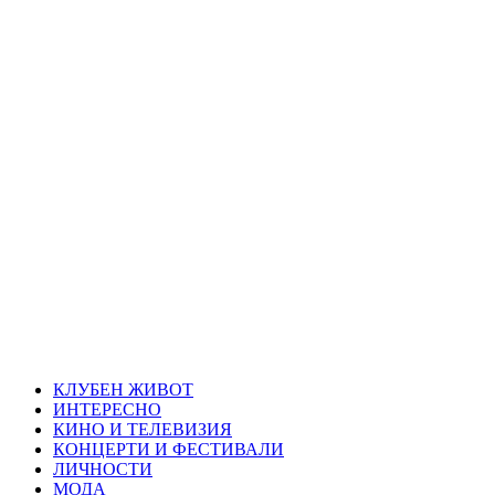
Skip
Благоевград
to
content
през нощта
Всичко около Благоевград и нощният живот можете да
намерите тук
Primary
Благоевград през нощта
Menu
КЛУБЕН ЖИВОТ
ИНТЕРЕСНО
КИНО И ТЕЛЕВИЗИЯ
КОНЦЕРТИ И ФЕСТИВАЛИ
ЛИЧНОСТИ
МОДА