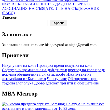
navigation
Next:
В БЪЛГАРИЯ БЕШЕ СЪЗДАДЕНА ПЪРВАТА
АСОЦИАЦИЯ НА СЪЗДАТЕЛИТЕ НА СЪДЪРЖАНИЕ
(БАСС)
Търсене
Търсене
За контакт
За връзка с нашият екип: blagoevgrad.at.night@gmail.com
Приятели
Изкупуване на коли
Проверка преди покупка на кола
Софтуерно премахване на дпф филтър
преглед на кола преди
покупка
обезщетение при катастрофа
Изкупуване на
автомобили от Бъгси авто
Чип тунинг
Обезщетение при
трудова злополука
Добър адвокат при птп и обезщетение
МВА Ментор