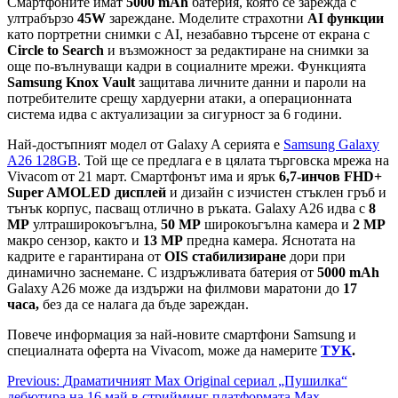
Смартфоните имат
5000 mAh
батерия, която се зарежда с
ултрабързо
45W
зареждане. Моделите страхотни
AI функции
като портретни снимки с AI, незабавно търсене от екрана с
Circle to Search
и възможност за редактиране на снимки за
още по-вълнуващи кадри в социалните мрежи. Функцията
Samsung Knox Vault
защитава личните данни и пароли на
потребителите срещу хардуерни атаки, а операционната
система идва с актуализации за сигурност за 6 години.
Най-достъпният модел от Galaxy A серията е
Samsung Galaxy
A26 128GB
. Той ще се предлага е в цялата търговска мрежа на
Vivacom от 21 март. Смартфонът има и ярък
6,7-инчов FHD+
Super AMOLED дисплей
и дизайн с изчистен стъклен гръб и
тънък корпус, пасващ отлично в ръката. Galaxy A26 идва с
8
МР
ултраширокоъгълна,
50 МР
широкоъгълна камера и
2 МР
макро сензор, както и
13 МР
предна камера. Яснотата на
кадрите е гарантирана от
OIS стабилизиране
дори при
динамично заснемане. С издръжливата батерия от
5000 mAh
Galaxy A26 може да издържи на филмови маратони до
17
часа,
без да се налага да бъде зареждан.
Повече информация за най-новите смартфони Samsung и
специалната оферта на Vivacom, може да намерите
ТУК
.
Post
Previous:
Драматичният Max Original сериал „Пушилка“
дебютира на 16 май в стрийминг платформата Max