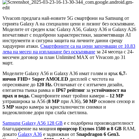
Vivacom предлага най-новите 5G смартфони на Samsung от
серията Galaxy A на специални цени и лизинг без оскъпяване.
Моделите от среден клас Galaxy A56, Galaxy A36 и Galaxy A26
впечатляват с подобрени характеристики, зашеметяващи AI
инструменти и сигурна защита на личните данни срещу
хардуерни атаки.
Смартфоните са на цени започващи от 10.83
лева на месец на изплащане без оскъпяване
за 24 месеца с 24-
месечен договор за план Unlimited MAX от Vivacom до 31
март.
Моделите Galaxy A56 и Galaxy A36 имат голям и ярък
6,7-
инчов FHD+ Super AMOLED
дисплей с честота на
опресняване до
120 Hz.
Отличават се с изтънчен дизайн,
елегантна тънка рамка и
IP67 рейтинг
за
устойчивост на
прах и вода.
Смартфоните имат тройни камери –
12 МР
ултраширока за A56 (
8 MP
при A36),
50 МР
основен сензор и
5 МР
макро камера за кристалночисти снимки и
видеоклипове дори при слаба светлина.
Samsung Galaxy A56 128 GB
е с подобрена производителност
благодарение на мощния
процесор Exynos 1580 и
8 GB
RAM,
докато
Galaxy A36
е задвижван от
Snapdragon 6 Gen3.