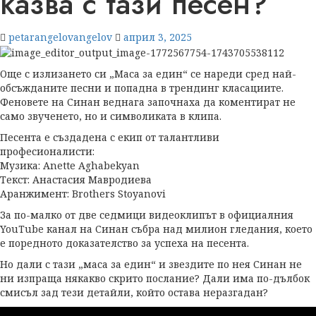
казва с тази песен?
petarangelovangelov
април 3, 2025
Още с излизането си „Маса за един“ се нареди сред най-
обсъжданите песни и попадна в трендинг класациите.
Феновете на Синан веднага започнаха да коментират не
само звученето, но и символиката в клипа.
Песента е създадена с екип от талантливи
професионалисти:
Музика: Anette Aghabekyan
Текст: Анастасия Мавродиева
Аранжимент: Brothers Stoyanovi
За по-малко от две седмици видеоклипът в официалния
YouTube канал на Синан събра над милион гледания, което
е поредното доказателство за успеха на песента.
Но дали с тази „маса за един“ и звездите по нея Синан не
ни изпраща някакво скрито послание? Дали има по-дълбок
смисъл зад тези детайли, който остава неразгадан?