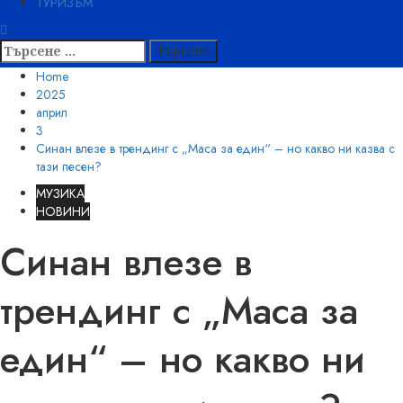
ТУРИЗЪМ
Търсене
за:
Home
2025
април
3
Синан влезе в трендинг с „Маса за един“ – но какво ни казва с
тази песен?
МУЗИКА
НОВИНИ
Синан влезе в
трендинг с „Маса за
един“ – но какво ни