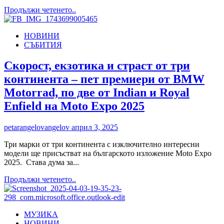
тази
Read
Продължи четенето..
песен?
more
about
НОВИНИ
Яна
СЪБИТИЯ
Средкова
–
специален
Скорост, екзотика и страст от три
гост
континента – пет премиери от BMW
на
X-
Motorrad, по две от Indian и Royal
ия
Enfield на Moto Expo 2025
Дермакозметичен
симпозиум
в
petarangelovangelov
април 3, 2025
Grand
Hotel
Три марки от три континента с изключително интересни
Millennium
модели ще присъстват на българското изложение Moto Expo
2025. Става дума за...
Read
Продължи четенето..
more
about
Скорост,
МУЗИКА
екзотика
НОВИНИ
и