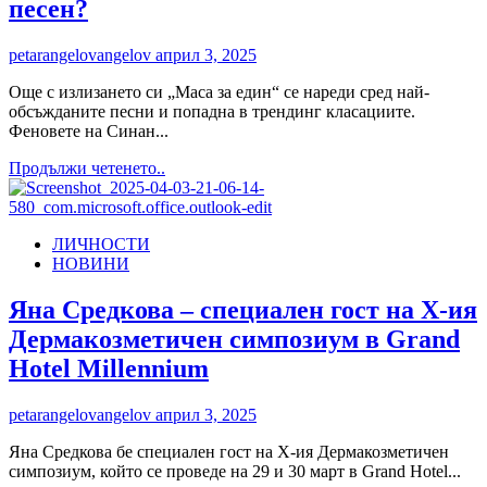
песен?
petarangelovangelov
април 3, 2025
Още с излизането си „Маса за един“ се нареди сред най-
обсъжданите песни и попадна в трендинг класациите.
Феновете на Синан...
Read
Продължи четенето..
more
about
Синан
ЛИЧНОСТИ
влезе
НОВИНИ
в
трендинг
с
Яна Средкова – специален гост на X-ия
„Маса
Дермакозметичен симпозиум в Grand
за
един“
Hotel Millennium
–
но
petarangelovangelov
април 3, 2025
какво
ни
Яна Средкова бе специален гост на X-ия Дермакозметичен
казва
симпозиум, който се проведе на 29 и 30 март в Grand Hotel...
с