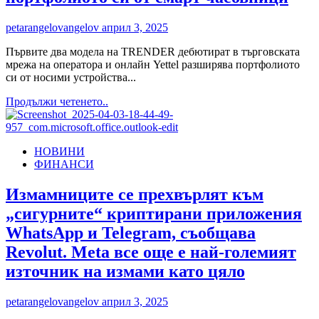
формация
ще
petarangelovangelov
април 3, 2025
очароват
публиката
Първите два модела на TRENDER дебютират в търговската
в
мрежа на оператора и онлайн Yettel разширява портфолиото
София
си от носими устройства...
и
Read
Продължи четенето..
Враца
more
с
about
два
Yettel
специални
НОВИНИ
добавя
концерта
ФИНАНСИ
нова
през
марка
юни
в
Измамниците се прехвърлят към
портфолиото
„сигурните“ криптирани приложения
си
от
WhatsApp и Telegram, съобщава
смарт
Revolut. Meta все още е най-големият
часовници
източник на измами като цяло
petarangelovangelov
април 3, 2025