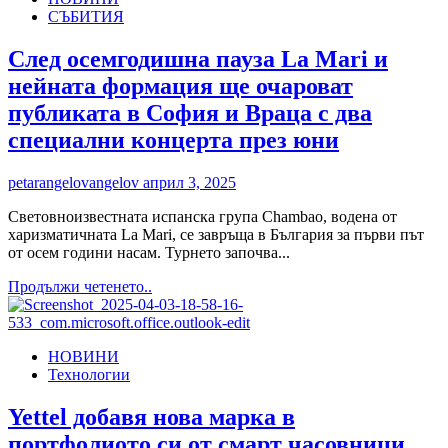
СЪБИТИЯ
страст
от
три
След осемгодишна пауза La Mari и
континента
нейната формация ще очароват
–
пет
публиката в София и Враца с два
премиери
специални концерта през юни
от
BMW
Motorrad,
petarangelovangelov
април 3, 2025
по
две
Световноизвестната испанска група Chambao, водена от
от
харизматичната La Mari, се завръща в България за първи път
Indian
от осем години насам. Турнето започва...
и
Read
Продължи четенето..
Royal
more
Enfield
about
на
След
Moto
НОВИНИ
осемгодишна
Expo
Технологии
пауза
2025
La
Mari
Yettel добавя нова марка в
и
портфолиото си от смарт часовници
нейната