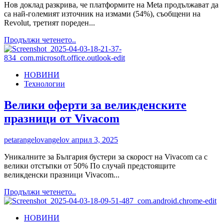
Нов доклад разкрива, че платформите на Meta продължават да
са най-големият източник на измами (54%), съобщени на
Revolut, третият пореден...
Read
Продължи четенето..
more
about
Измамниците
НОВИНИ
се
Технологии
прехвърлят
към
„сигурните“
Велики оферти за великденските
криптирани
празници от Vivacom
приложения
WhatsApp
и
petarangelovangelov
април 3, 2025
Telegram,
съобщава
Уникалните за България бустери за скорост на Vivacom са с
Revolut.
велики отстъпки от 50% По случай предстоящите
Meta
великденски празници Vivacom...
все
Read
Продължи четенето..
още
more
е
about
най-
НОВИНИ
Велики
големият