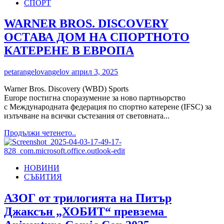
СПОРТ
оферти
източник
за
на
великденските
WARNER BROS. DISCOVERY
измами
празници
като
ОСТАВА ДОМ НА СПОРТНОТО
от
цяло
Vivacom
КАТЕРЕНЕ В ЕВРОПА
petarangelovangelov
април 3, 2025
Warner Bros. Discovery (WBD) Sports
Europe постигна споразумение за ново партньорство
с Международната федерация по спортно катерене (IFSC) за
излъчване на всички състезания от световната...
Read
Продължи четенето..
more
about
WARNER
НОВИНИ
BROS.
СЪБИТИЯ
DISCOVERY
ОСТАВА
ДОМ
АЗОГ от трилогията на Питър
НА
Джаксън „ХОБИТ“ превзема
СПОРТНОТО
КАТЕРЕНЕ