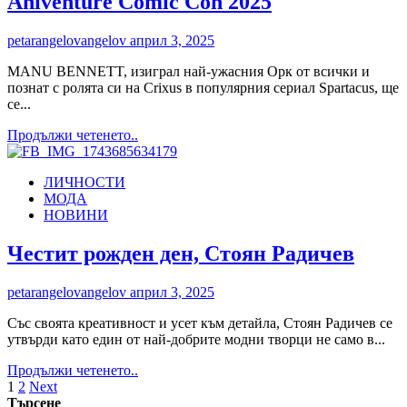
Аniventure Comic Con 2025
В
ЕВРОПА
petarangelovangelov
април 3, 2025
MANU BENNETT, изиграл най-ужасния Орк от всички и
познат с ролята си на Crixus в популярния сериал Spartacus, ще
се...
Read
Продължи четенето..
more
about
ЛИЧНОСТИ
АЗОГ
МОДА
от
НОВИНИ
трилогията
на
Питър
Честит рожден ден, Стоян Радичев
Джаксън
„ХОБИТ“
petarangelovangelov
април 3, 2025
превзема
Аniventure
Със своята креативност и усет към детайла, Стоян Радичев се
Comic
утвърди като един от най-добрите модни творци не само в...
Con
2025
Read
Продължи четенето..
Разделяне
more
1
2
Next
about
Търсене