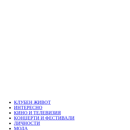
Skip
Благоевград
to
content
през нощта
Всичко около Благоевград и нощният живот можете да
намерите тук
Primary
Благоевград през нощта
Menu
КЛУБЕН ЖИВОТ
ИНТЕРЕСНО
КИНО И ТЕЛЕВИЗИЯ
КОНЦЕРТИ И ФЕСТИВАЛИ
ЛИЧНОСТИ
МОДА