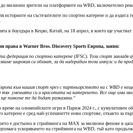
а до милиони зрители на платформите на WBD, включително рек
 историите на състезателите по спортно катерене и да издига т
.
ята в боулдъра в Кецяо, Китай, на 18 април, в които ще участват
 права в Warner Bros. Discovery Sports Европа, заяви:
а федерация по спортно катерене (IFSC). Този спорт завладя 
лзваме широкия си обхват, за да надградим този импулс и да пр
ропа към нашия спорт чрез с партньорството ни с WBD е нещо, 
 тях уменията си и красотата на катеренето. Все още има мно
 ще помогне те да бъдат разказани.“
 време на олимпийските игри в Париж 2024 г., с кумулативен об
 катерене е сред най-успешнитте нови спортове, откакто за пър
оето е достъпно в стрийминга на МАХ за милиони фенове в цял
одпомага ускоряването на стрийминга на WBD, тъй като продълж