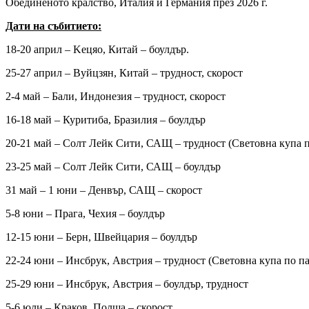
Обединеното кралство, Италия и Германия през 2026 г.
Дати на събитието:
18-20 април – Kецяо, Китай – боулдър.
25-27 април – Вуйцзян, Китай – трудност, скорост
2-4 май – Бали, Индонезия – трудност, скорост
16-18 май – Куритиба, Бразилия – боулдър
20-21 май – Солт Лейк Сити, САЩ – трудност (Световна купа п
23-25 май – Солт Лейк Сити, САЩ – боулдър
31 май – 1 юни – Денвър, САЩ – скорост
5-8 юни – Прага, Чехия – боулдър
12-15 юни – Берн, Швейцария – боулдър
22-24 юни – Инсбрук, Австрия – трудност (Световна купа по п
25-29 юни – Инсбрук, Австрия – боулдър, трудност
5-6 юли – Краков, Полша – скорост