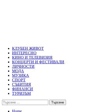
Skip
Благоевград през нощта
to
content
Всичко около Благоевград и нощният живот можете да намерит
Primary
Благоевград през нощта
Menu
КЛУБЕН ЖИВОТ
ИНТЕРЕСНО
КИНО И ТЕЛЕВИЗИЯ
КОНЦЕРТИ И ФЕСТИВАЛИ
ЛИЧНОСТИ
МОДА
МУЗИКА
СПОРТ
СЪБИТИЯ
ФИНАНСИ
ТУРИЗЪМ
Търсене
за:
Home