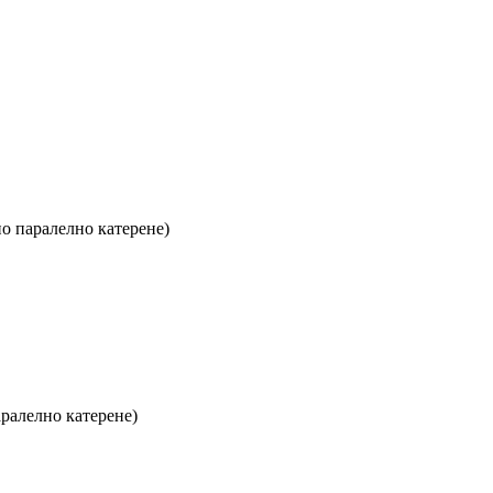
о паралелно катерене)
аралелно катерене)