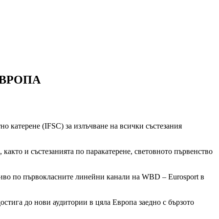
ЕВРОПА
но катерене (IFSC) за излъчване на всички състезания
както и състезанията по паракатерене, световното първенство
живо по първокласните линейни канали на WBD – Eurosport в
остига до нови аудитории в цяла Европа заедно с бързото