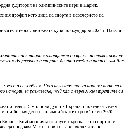
ордна аудитория на олимпийските игри в Париж.
ехния профил като лица на спорта в навечерието на
 носителите на Световната купа по боулдър за 2024 г. Наталия
аудиторията в нашите платформи по време на олимпийските
одължим да развиваме спорта, докато гледаме напред към Лос
с което се гордеем. Чрез него героите на нашия спорт са в
го истории за разказване, тъй като вървим към третите си
хват от над 215 милиона души в Европа и повече от седем
ви път бе въведено на олимпийските игри в Токио 2020.
а Европа. Комбинацията от други първокласни спортни и
ава да внедрява Max на нови пазари, включително