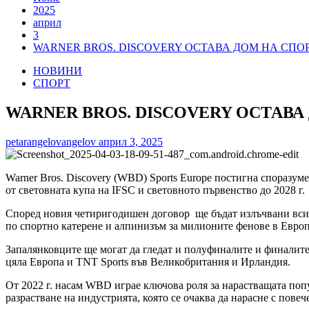
2025
април
3
WARNER BROS. DISCOVERY ОСТАВА ДОМ НА СПО
НОВИНИ
СПОРТ
WARNER BROS. DISCOVERY ОСТАВА
petarangelovangelov
април 3, 2025
Warner Bros. Discovery (WBD) Sports Europe постигна споразум
от световната купа на IFSC и световното първенство до 2028 г.
Според новия четиригодишен договор ще бъдат излъчвани всичк
по спортно катерене и алпинизъм за милионите фенове в Евро
Запалянковците ще могат да гледат и полуфиналите и финалите
цяла Европа и TNT Sports във Великобритания и Ирландия.
От 2022 г. насам WBD играе ключова роля за нарастващата попу
разрастване на индустрията, която се очаква да нарасне с пове