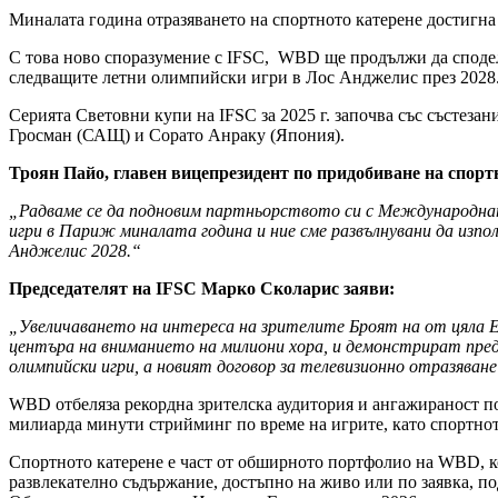
Миналата година отразяването на спортното катерене достигн
С това ново споразумение с IFSC, WBD ще продължи да споделя
следващите летни олимпийски игри в Лос Анджелис през 2028
Серията Световни купи на IFSC за 2025 г. започва със състезани
Гросман (САЩ) и Сорато Анраку (Япония).
Троян Пайо, главен вицепрезидент по придобиване на спортни
„Радваме се да подновим партньорството си с Международнат
игри в Париж миналата година и ние сме развълнувани да изпо
Анджелис 2028.“
Председателят на IFSC Марко Сколарис заяви:
„Увеличаването на интереса на зрителите Броят на от цяла Ев
центъра на вниманието на милиони хора, и демонстрират пред
олимпийски игри, а новият договор за телевизионно отразяване
WBD отбеляза рекордна зрителска аудитория и ангажираност по
милиарда минути стрийминг по време на игрите, като спортното
Спортното катерене е част от обширното портфолио на WBD, к
развлекателно съдържание, достъпно на живо или по заявка, п