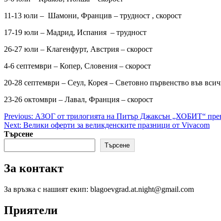
11-13 юли – Шамони, Францив – трудност , скорост
17-19 юли – Мадрид, Испания – трудност
26-27 юли – Клагенфурт, Австрия – скорост
4-6 септември – Копер, Словения – скорост
20-28 септември – Сеул, Корея – Световно първенство във вс
23-26 октомври – Лавал, Франция – скорост
Post
Previous:
АЗОГ от трилогията на Питър Джаксън „ХОБИТ“ прев
Next:
Велики оферти за великденските празници от Vivacom
navigation
Търсене
Търсене
За контакт
За връзка с нашият екип: blagoevgrad.at.night@gmail.com
Приятели