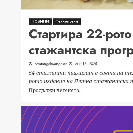
НОВИНИ
Технологии
Стартира 22-рот
стажантска прог
petarangelovangelov
юни 16, 2025
54 стажанти навлизат в света на те
рото издание на Лятна стажантска пр
Read
Продължи четенето..
more
about
Стартира
22-
рото