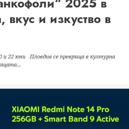
анкофоли“ 2025 в
 вкус и изкуство в
а
 и 22 юни Пловдив се превръща в културна
ащата...