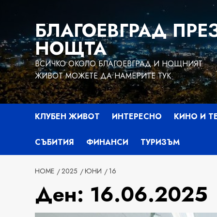
Skip
to
БЛАГОЕВГРАД ПРЕ
content
НОЩТА
ВСИЧКО ОКОЛО БЛАГОЕВГРАД И НОЩНИЯТ
ЖИВОТ МОЖЕТЕ ДА НАМЕРИТЕ ТУК
КЛУБЕН ЖИВОТ
ИНТЕРЕСНО
КИНО И Т
СЪБИТИЯ
ФИНАНСИ
ТУРИЗЪМ
HOME
2025
ЮНИ
16
Ден:
16.06.2025