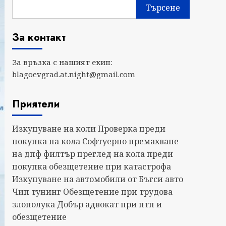
Търсене
За контакт
За връзка с нашият екип:
blagoevgrad.at.night@gmail.com
Приятели
Изкупуване на коли
Проверка преди
покупка на кола
Софтуерно премахване
на дпф филтър
преглед на кола преди
покупка
обезщетение при катастрофа
Изкупуване на автомобили от Бъгси авто
Чип тунинг
Обезщетение при трудова
злополука
Добър адвокат при птп и
обезщетение