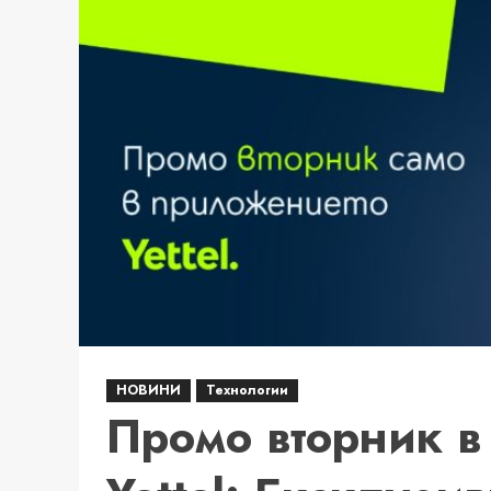
музика,
вкус
и
изкуство
в
сърцето
на
града
НОВИНИ
Технологии
Промо вторник в