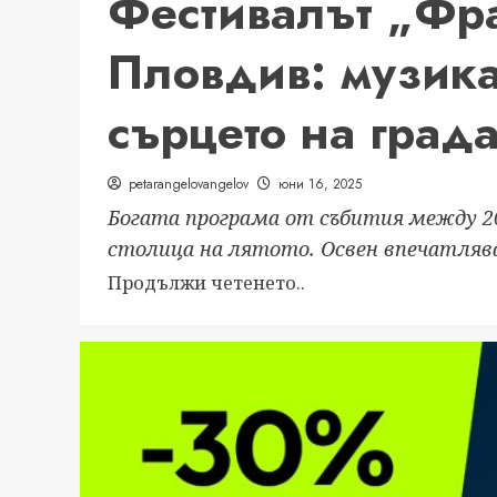
Фестивалът „Фр
Пловдив: музика,
сърцето на град
petarangelovangelov
юни 16, 2025
Богата програма от събития между 20
столица на лятото. Освен впечатляв
Read
Продължи четенето..
more
about
Фестивалът
„Франкофоли“
2025
в
Пловдив: