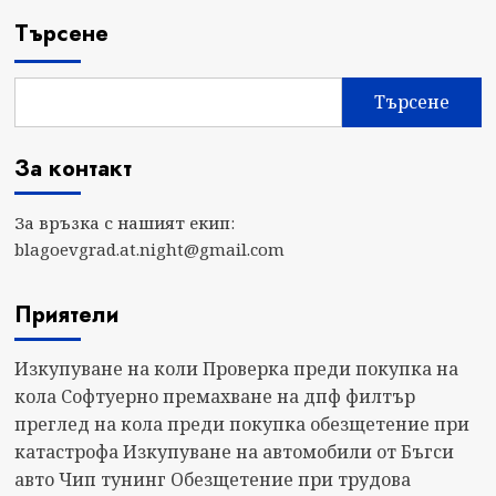
Търсене
Търсене
За контакт
За връзка с нашият екип:
blagoevgrad.at.night@gmail.com
Приятели
Изкупуване на коли
Проверка преди покупка на
кола
Софтуерно премахване на дпф филтър
преглед на кола преди покупка
обезщетение при
катастрофа
Изкупуване на автомобили от Бъгси
авто
Чип тунинг
Обезщетение при трудова