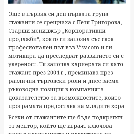
Още в първия си ден първата група
стажанти се срещнаха с Петя Григорова,
Старши мениджър „Корпоративни
продажби“, която ги запозна със своя
професионален път във Vivacom и ги
мотивира да преследват развитието си с
увереност. Тя започва кариерата си като
стажант през 2004 г., преминава през
различни търговски роли и днес заема
ръководна позиция в компанията –
доказателство за възможностите, които
програмата предоставя на младите хора.
Всеки от стажантите ще бъде подкрепян
от ментор, който ще играят ключова