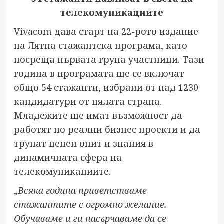
телекомуникациите
Vivacom дава старт на 22-рото издание
на Лятна стажантска програма, като
посреща първата група участници. Тази
година в програмата ще се включат
общо 54 стажанти, избрани от над 1230
кандидатури от цялата страна.
Младежите ще имат възможност да
работят по реални бизнес проекти и да
трупат ценен опит и знания в
динамичната сфера на
телекомуникациите.
„
Всяка година приветстваме
стажантите с огромно желание.
Обучаваме и ги насърчаваме да се