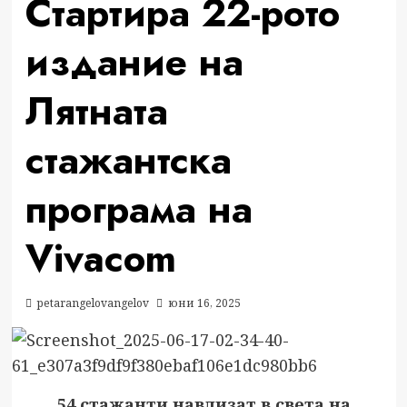
Стартира 22-рото
издание на
Лятната
стажантска
програма на
Vivacom
petarangelovangelov
юни 16, 2025
54 стажанти навлизат в света на