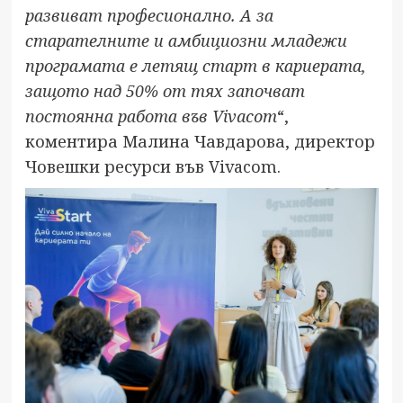
развиват професионално. А за
старателните и амбициозни младежи
програмата е летящ старт в кариерата,
защото над 50% от тях започват
постоянна работа във Vivacom
“,
коментира Малина Чавдарова, директор
Човешки ресурси във Vivacom.