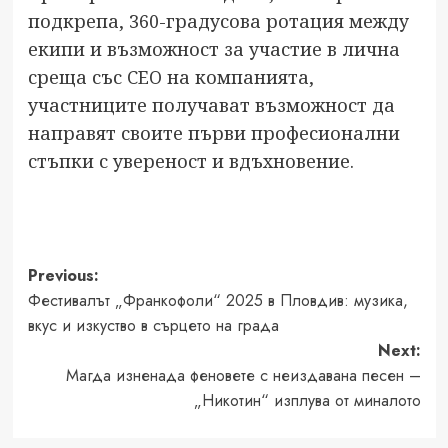
подкрепа, 360-градусова ротация между
екипи и възможност за участие в лична
среща със CEO на компанията,
участниците получават възможност да
направят своите първи професионални
стъпки с увереност и вдъхновение.
Post
Previous:
Фестивалът „Франкофоли“ 2025 в Пловдив: музика,
navigation
вкус и изкуство в сърцето на града
Next:
Магда изненада феновете с неиздавана песен –
„Никотин“ изплува от миналото