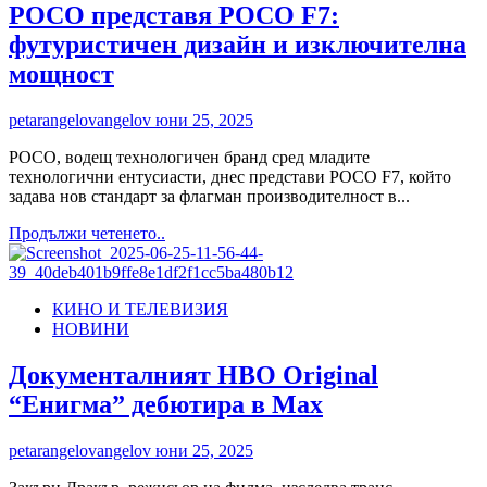
„Златна
POCO представя POCO F7:
лира“
футуристичен дизайн и изключителна
мощност
petarangelovangelov
юни 25, 2025
POCO, водещ технологичен бранд сред младите
технологични ентусиасти, днес представи POCO F7, който
задава нов стандарт за флагман производителност в...
Read
Продължи четенето..
more
about
POCO
КИНО И ТЕЛЕВИЗИЯ
представя
НОВИНИ
POCO
F7:
футуристичен
Документалният HBO Original
дизайн
“Енигма” дебютира в Max
и
изключителна
мощност
petarangelovangelov
юни 25, 2025