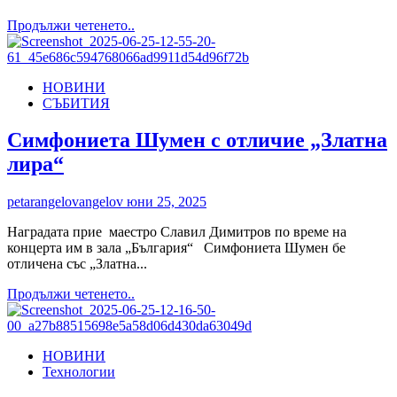
Read
Продължи четенето..
more
about
“Изи
НОВИНИ
Кредит”
СЪБИТИЯ
провежда
информационна
кампания
Симфониета Шумен с отличие „Златна
в
лира“
подкрепа
на
доброволното
petarangelovangelov
юни 25, 2025
кръводаряване
Наградата прие маестро Славил Димитров по време на
концерта им в зала „България“ Симфониета Шумен бе
отличена със „Златна...
Read
Продължи четенето..
more
about
Симфониета
НОВИНИ
Шумен
Технологии
с
отличие