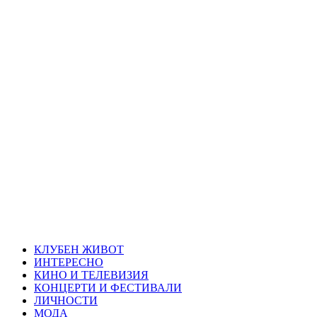
Skip
Благоевград
to
content
през нощта
Всичко около Благоевград и нощният живот можете да
намерите тук
Primary
Благоевград през нощта
Menu
КЛУБЕН ЖИВОТ
ИНТЕРЕСНО
КИНО И ТЕЛЕВИЗИЯ
КОНЦЕРТИ И ФЕСТИВАЛИ
ЛИЧНОСТИ
МОДА