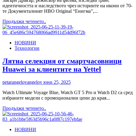
Закъри Дракър, режисьор на филма, изследва транс
идентичността и наследството чрез историите на икони от 70-
те Документалният HBO Original “Енигма”,...
Read
Продължи четенето..
more
about
Документалният
НОВИНИ
HBO
Технологии
Original
“Енигма”
дебютира
Лятна селекция от смартчасовници
в
Huawei за клиентите на Yettel
Max
petarangelovangelov
юни 25, 2025
Watch Ultimate Voyage Blue, Watch GT 5 Pro и Watch D2 са сред
избраните модели с промоционални цени до края...
Read
Продължи четенето..
more
about
Лятна
НОВИНИ
селекция
от