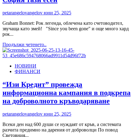
petarangelovangelov
юни 25, 2025
Graham Bonnet: Рок легенда, облечена като счетоводител,
звучаща като змей! "Since you been gone" и още много хард
рок...
Read
Продължи четенето..
more
about
Graham
НОВИНИ
Bonnet
ФИНАНСИ
и
групата
му
“Изи Кредит” провежда
идват
информационна кампания в подкрепа
в
София
на доброволното кръводаряване
тази
есен
petarangelovangelov
юни 25, 2025
Всеки ден над 600 души се нуждаят от кръв, а системата
разчита предимно на дарения от доброволци По повод
Световния...