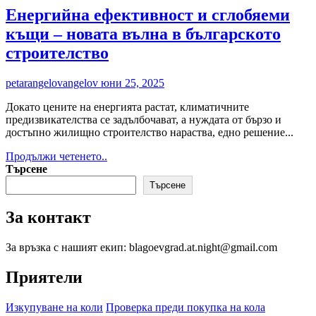
смартчасовници
Енергийна ефективност и сглобяеми
Huawei
къщи – новата вълна в българското
за
клиентите
строителство
на
Yettel
petarangelovangelov
юни 25, 2025
Докато цените на енергията растат, климатичните
предизвикателства се задълбочават, а нуждата от бързо и
достъпно жилищно строителство нараства, едно решение...
Read
Продължи четенето..
more
Търсене
about
Търсене
Енергийна
ефективност
За контакт
и
сглобяеми
къщи
За връзка с нашият екип: blagoevgrad.at.night@gmail.com
–
новата
Приятели
вълна
в
Изкупуване на коли
Проверка преди покупка на кола
българското