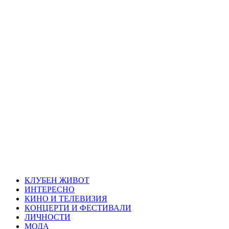
Skip
Благоевград
to
content
през нощта
Всичко около Благоевград и нощният живот можете да
намерите тук
Primary
Благоевград през нощта
Menu
КЛУБЕН ЖИВОТ
ИНТЕРЕСНО
КИНО И ТЕЛЕВИЗИЯ
КОНЦЕРТИ И ФЕСТИВАЛИ
ЛИЧНОСТИ
МОДА