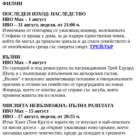
ФИЛМИ
ПОСЛЕДЕН ИЗХОД: НАСЛЕДСТВО
HBO Max – 1 август
HBO – 31 август, неделя, от 21:00 ч.
Измъчвана от повтарящ се ужасяващ кошмар, колежанката
Стефани се връща у дома, за да издири единствения човек,
който би могъл да прекъсне цикъла и да спаси семейството ѝ
от неизбежната среща със свирепа смърт.
ТРЕЙЛЪР
ВЪЛНИ
HBO Max – 9 август
По сценарий и под режисурата на награждавания Трей Едуард
Шулц и с вълнуващи изпълнения на актьорския състав,
„Вълни“ е визуално зашеметяващо потапяне в емоционалните
приливи и отливи на семейство от предградията на южна
Флорида, което се опитва да се справи със загуба, която
променя живота им из основи.
МИСИЯТА НЕВЪЗМОЖНА: ПЪЛНА РАЗПЛАТА
HBO Max – 15 август
HBO – 17 август, неделя, от 20:55 ч.
Итън Хънт (Том Круз) и хората му се впускат в най-опасната
си мисия досега – да открият ужасяващо ново оръжие, което
заплашва цялото човечество, преди да попадне в грешните