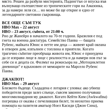
място. Решен да разбули мистерията, Падингтън се впуска във
вълнуващо пътешествие из тропическите гори на Амазонка,
за да намери леля си… но може би ще открие и едно от
легендарните световни съкровища.
ВСЕ ОЩЕ СЪМ ТУК
HBO Max – 22 август
HBO – 23 август, събота, от 21:00 ч.
Рио де Жанейро в началото на 70-те години. Бразилия е под
гнета на военна диктатура. Семейство Паива — бащата
Рубенс, майката Юнис и петте им деца — живеят край океана
в отворен дом, изпълнен с топлина и приятели. Когато
трагично събитие преобръща живота им, Юнис е принудена
да се изправи лице в лице с реалността и да намери нов път за
себе си и децата си. Филмът на режисьора на „Мотоциклетни
дневници“ е вдъхновен от мемоарите на Марсело Рубенс
Паива.
ДЖАКПОТ!
HBO Max – 29 август
Близкото бъдеще. Създадена е лотария с уловка: ако убиеш
победителя преди залез слънце, съвсем законно получаваш
многомилиардния му джакпот. Когато Кейти Ким (Awkwafina)
погрешка се оказва с печелившия билет, тя неохотно приема
помощта на пазителя аматьор Ноел Касиди (Джон Сина),