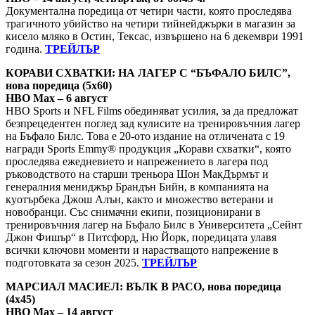
Документална поредица от четири части, която проследява
трагичното убийство на четири тийнейджърки в магазин за
кисело мляко в Остин, Тексас, извършено на 6 декември 1991
година.
ТРЕЙЛЪР
КОРАВИ СХВАТКИ: НА ЛАГЕР С “БЪФАЛО БИЛС”,
нова поредица (5х60)
HBO Max – 6 август
HBO Sports и NFL Films обединяват усилия, за да предложат
безпрецедентен поглед зад кулисите на тренировъчния лагер
на Бъфало Билс. Това е 20-ото издание на отличената с 19
награди Sports Emmy® продукция „Корави схватки“, която
проследява ежедневието и напрежението в лагера под
ръководството на старши треньора Шон МакДърмът и
генералния мениджър Брандън Бийн, в компанията на
куотърбека Джош Алън, както и множество ветерани и
новобранци. Със снимачни екипи, позиционирани в
тренировъчния лагер на Бъфало Билс в Университета „Сейнт
Джон Фишър“ в Питсфорд, Ню Йорк, поредицата улавя
всички ключови моменти и нарастващото напрежение в
подготовката за сезон 2025.
ТРЕЙЛЪР
МАРСИАЛ МАСИЕЛ: ВЪЛК В РАСО, нова поредица
(4х45)
HBO Max – 14 август