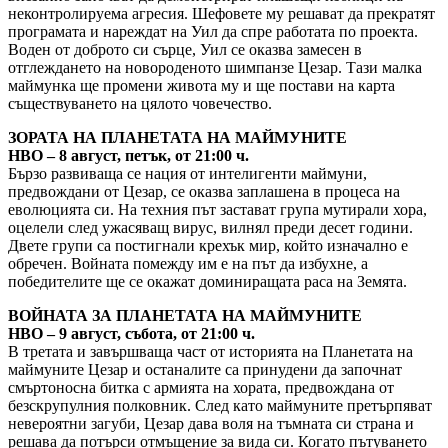
неконтролируема агресия. Шефовете му решават да прекратят
програмата и нареждат на Уил да спре работата по проекта.
Воден от доброто си сърце, Уил се оказва замесен в
отглеждането на новороденото шимпанзе Цезар. Тази малка
маймунка ще промени живота му и ще постави на карта
съществуването на цялото човечество.
ЗОРАТА НА ПЛАНЕТАТА НА МАЙМУНИТЕ
HBO – 8 август, петък, от 21:00 ч.
Бързо развиваща се нация от интелигенти маймуни,
предвождани от Цезар, се оказва заплашена в процеса на
еволюцията си. На техния път застават група мутирали хора,
оцелели след ужасяващ вирус, вилнял преди десет години.
Двете групи са постигнали крехък мир, който изначално е
обречен. Войната помежду им е на път да избухне, а
победителите ще се окажат доминиращата раса на Земята.
ВОЙНАТА ЗА ПЛАНЕТАТА НА МАЙМУНИТЕ
HBO – 9 август, събота, от 21:00 ч.
В третата и завършваща част от историята на Планетата на
маймуните Цезар и останалите са принудени да започнат
смъртоносна битка с армията на хората, предвождана от
безскрупулния полковник. След като маймуните претърпяват
невероятни загуби, Цезар дава воля на тъмната си страна и
решава да потърси отмъщение за вида си. Когато пътуването