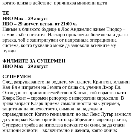
когато влиза в действие, причинява милиони щети.
ТЯ
HBO Max – 29 август
HBO – 29 август, петък, от 21:00 ч.
Някъде в близкото бъдеще в Лос Анджелис живее Тиодор –
самовглъбен писател. Наскоро приключил болезнена и дълга
връзка, той е заинтригуван от напреднала операционна
система, която буквално може да задоволи всичките му
нужди.
ФИЛМИТЕ ЗА СУПЕРМЕН
HBO Max – 29 август
СУПЕРМЕН
След разрушаването на родната му планета Криптон, младият
Кал-Ел е изпратен на Земята от баща си, учения Джор-Ел.
Отгледан от приемно семейство в Канзас, той израства като
Кларк Кент – скромен репортер с невероятни свръхсили. В
зряла възраст Кларк приема самоличността на Супермен,
защитник на човечеството, символ на надежда и
справедливост. Когато гениалният, но зъл Лекс Лутър замисля
да унищожи Калифорнийското крайбрежие с ядрени ракети,
Супермен трябва да използва всичките си сили, за да спаси
милиони животи – включително и жената, която обича: