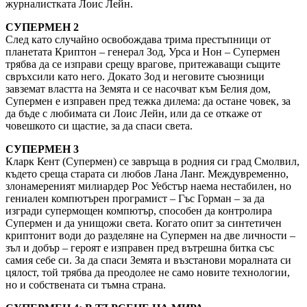
журналистката Лоис Лейн.
СУПЕРМЕН 2
След като случайно освобождава трима престъпници от
планетата Криптон – генерал Зод, Урса и Нон – Супермен
трябва да се изправи срещу врагове, притежаващи същите
свръхсили като него. Докато Зод и неговите съюзници
завземат властта на Земята и се насочват към Белия дом,
Супермен е изправен пред тежка дилема: да остане човек, за
да бъде с любимата си Лоис Лейн, или да се откаже от
човешкото си щастие, за да спаси света.
СУПЕРМЕН 3
Кларк Кент (Супермен) се завръща в родния си град Смолвил,
където среща старата си любов Лана Ланг. Междувременно,
злонамереният милиардер Рос Уебстър наема нестабилен, но
гениален компютърен програмист – Гъс Горман – за да
изгради супермощен компютър, способен да контролира
Супермен и да унищожи света. Когато опит за синтетичен
криптонит води до разделяне на Супермен на две личности –
зъл и добър – героят е изправен пред вътрешна битка със
самия себе си. За да спаси Земята и възстанови моралната си
цялост, той трябва да преодолее не само новите технологии,
но и собствената си тъмна страна.