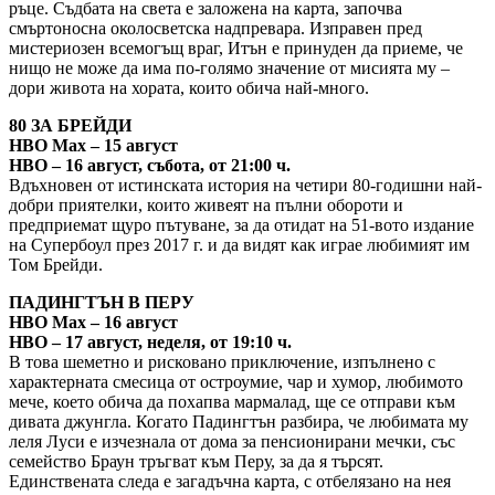
ръце. Съдбата на света е заложена на карта, започва
смъртоносна околосветска надпревара. Изправен пред
мистериозен всемогъщ враг, Итън е принуден да приеме, че
нищо не може да има по-голямо значение от мисията му –
дори живота на хората, които обича най-много.
80 ЗА БРЕЙДИ
HBO Max – 15 август
HBO – 16 август, събота, от 21:00 ч.
Вдъхновен от истинската история на четири 80-годишни най-
добри приятелки, които живеят на пълни обороти и
предприемат щуро пътуване, за да отидат на 51-вото издание
на Супербоул през 2017 г. и да видят как играе любимият им
Том Брейди.
ПАДИНГТЪН В ПЕРУ
HBO Max – 16 август
HBO – 17 август, неделя, от 19:10 ч.
В това шеметно и рисковано приключение, изпълнено с
характерната смесица от остроумие, чар и хумор, любимото
мече, което обича да похапва мармалад, ще се отправи към
дивата джунгла. Когато Падингтън разбира, че любимата му
леля Луси е изчезнала от дома за пенсионирани мечки, със
семейство Браун тръгват към Перу, за да я търсят.
Единствената следа е загадъчна карта, с отбелязано на нея