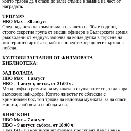
който трябва да я опази до залез слънце в замяна на част от
наградата.
ТРИУМФ
HBO Max – 30 август
След падането на комунизма в началото на 90-те години,
строго секретна група от висши офицери в Българската армия,
ръководени от медиум, започва да копае дупка в търсене на
мистериозен артефакт, който според тях ще донесе върховна
победа.
КУЛТОВИ ЗАГЛАВИЯ ОТ ФИЛМОВАТА
БИБЛИОТЕКА:
ЗАД ВОЛАНА
HBO Max – 1 август
HBO – 1 август, петък, от 21:00 ч.
Млад шофьор разчита на музиката в слушалките си, за да кара
възможно най-добре. Когато животът го сблъсква с
криминален бос, той трябва да използва музиката, за да спаси
живота, любовта и свободата си.
КИНГ КОНГ
HBO Max – 7 август
HBO – 9 август, събота, от 18:00 ч.
През 1933 г. амбициозният филмов продуцент Карл Денам