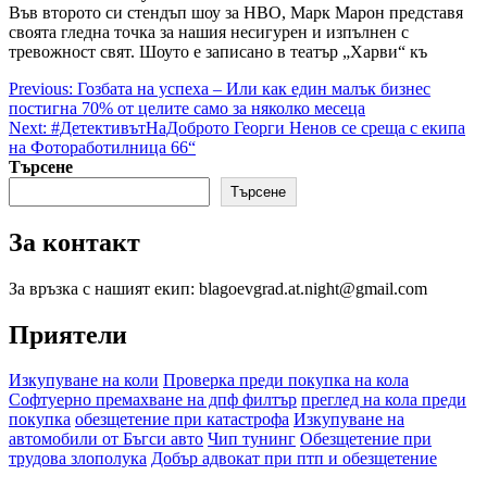
Във второто си стендъп шоу за HBO, Марк Марон представя
своята гледна точка за нашия несигурен и изпълнен с
тревожност свят. Шоуто е записано в театър „Харви“ къ
Post
Previous:
Гозбата на успеха – Или как един малък бизнес
постигна 70% от целите само за няколко месеца
navigation
Next:
#ДетективътНаДоброто Георги Ненов се среща с екипа
на Фотоработилница 66“
Търсене
Търсене
За контакт
За връзка с нашият екип: blagoevgrad.at.night@gmail.com
Приятели
Изкупуване на коли
Проверка преди покупка на кола
Софтуерно премахване на дпф филтър
преглед на кола преди
покупка
обезщетение при катастрофа
Изкупуване на
автомобили от Бъгси авто
Чип тунинг
Обезщетение при
трудова злополука
Добър адвокат при птп и обезщетение