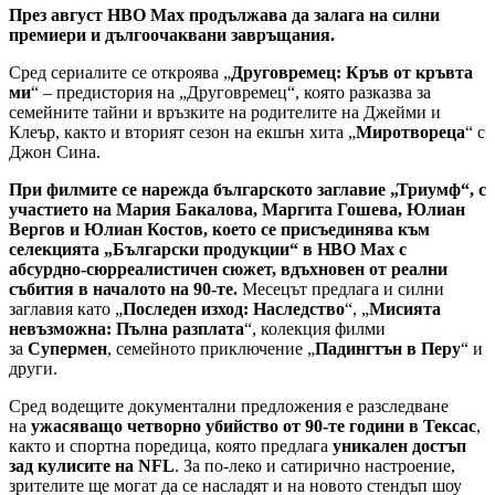
През август HBO Max продължава да залага на силни
премиери и дългоочаквани завръщания.
Сред сериалите се откроява „
Друговремец: Кръв от кръвта
ми
“ – предистория на „Друговремец“, която разказва за
семейните тайни и връзките на родителите на Джейми и
Клеър, както и вторият сезон на екшън хита „
Миротвореца
“ с
Джон Сина.
При филмите се нарежда българското заглавие „Триумф“, с
участието на Мария Бакалова, Маргита Гошева, Юлиан
Вергов и Юлиан Костов, което се присъединява към
селекцията „Български продукции“ в HBO Max с
абсурдно-сюрреалистичен сюжет, вдъхновен от реални
събития в началото на 90-те.
Месецът предлага и силни
заглавия като „
Последен изход: Наследство
“, „
Мисията
невъзможна: Пълна разплата
“, колекция филми
за
Супермен
, семейното приключение „
Падингтън в Перу
“ и
други.
Сред водещите документални предложения е разследване
на
ужасяващо четворно убийство от 90-те години в Тексас
,
както и спортна поредица, която предлага
уникален достъп
зад кулисите на NFL
. За по-леко и сатирично настроение,
зрителите ще могат да се насладят и на новото стендъп шоу