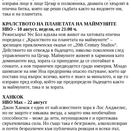
изправя лице в лице Цезар и полковника, двамата се хвърлят в
епична битка, която ще реши съдбата както на видовете им,
така и на планетата.
КРАЛСТВОТО НА ПЛАНЕТАТА НА МАЙМУНИТЕ
HBO – 10 август, неделя, от 21:00 ч.
Режисьорът Уес Бол вдъхва нов живот на хитовата епична
поредица с „Кралството на планетата на маймуните“ –
зрелищен приключенски екшън от „20th Century Studios“.
Действието ни отвежда в бъдещето, няколко поколения след
управлението на Цезар. Маймуните живеят в хармония като
доминантен вид, хората са принудени да се спотайват в
сенките, а нов тираничен предводител гради империя, Младо
шимпанзе на име Ноа предприема опасно пътуване, което ще
постави под въпрос всичко, което е знаел за миналото, и ще го
изправи пред избор, който ще предопредели бъдещето както
за маймуните, така и за хората.
ХАНКОК
HBO Max – 22 август
Джон Ханкок е един от най-известните хора в Лос Анджелис,
но не защото е някаква звезда, а защото има необичайни
способности – може да лети, неунищожим е и притежава
свръхчовешка сила. Но също така е безгрижен, алкохолизиран
и почти безразличен към публичната реакция и всеки път,