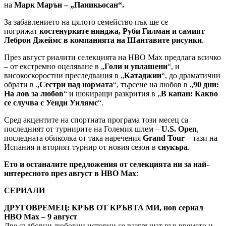
на
Марк Марън – „Паникьосан“.
За забавлението на цялото семейство пък ще се
погрижат
костенурките нинджа, Руби Гилман и самият
Леброн Джеймс в компанията на Шантавите рисунки
.
През август риалити селекцията на HBO Max предлага всичко
– от екстремно оцеляване в „
Голи и уплашени
“, и
високоскоростни преследвания в „
Катаджии
“, до драматични
обрати в „
Сестри над нормата
“, търсене на любов в „
90 дни:
На лов за любов
“ и шокиращи разкрития в „
В капан: Какво
се случва с Уенди Уилямс
“.
Сред акцентите на спортната програма този месец са
последният от турнирите на Големия шлем –
U.S. Open
,
последната обиколка от така наречения
Grand Tour
– тази на
Испания и вторият турнир от новия сезон в
снукъра
.
Ето и останалите предложения от селекцията ни за най-
интересното през август в HBO Max
:
СЕРИАЛИ
ДРУГОВРЕМЕЦ: КРЪВ ОТ КРЪВТА МИ, нов сериал
HBO Max – 9 август
Две съдбовни любовни истории се разгръщат във времето и