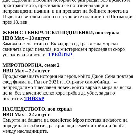
пространството, пресичайки се по изненадващи и
непредвидени начини, и ни пренасят на бойните полета на
Първата световна война и в суровите планини на Шотландия
през 18. век.
ЖЕНИ С ГЕНЕРАЛСКИ ПОДПЛЪНКИ, нов сериал
HBO Max – 18 август
Заможна жена отива в Еквадор, за да развъжда морски
свинчета с цел печалба, но мистериозен преследвач скоро
усложнява живота ѝ.
ТРЕЙЛЪР
МИРОТВОРЕЦА, сезон 2
HBO Max – 22 август
Продължаващата история на героя, който Джон Сена повтаря
след филма на Гън от 2021 г. „Отрядът самоубийци“ –
непреодолимо тщеславен човек, който вярва в мира на всяка
цена, без значение колко хора трябва да убие, за да го
постигне.
ТИЙЗЪР
НАСЛЕДСТВОТО, нов сериал
HBO Max – 22 август
Смъртта на бащата на семейство Мроз поставя началото на
поредица от събития, разкриващи семейни тайни и борба
между наследниците.