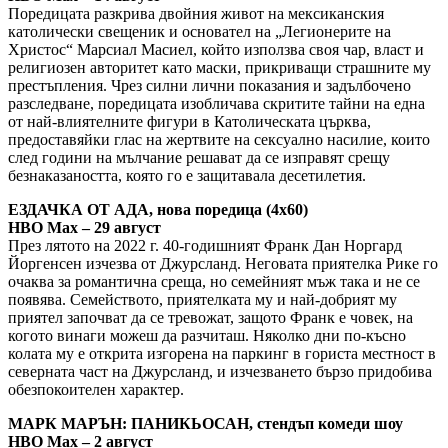
Поредицата разкрива двойния живот на мексиканския
католически свещеник и основател на „Легионерите на
Христос“ Марсиал Масиел, който използва своя чар, власт и
религиозен авторитет като маски, прикриващи страшните му
престъпления. Чрез силни лични показания и задълбочено
разследване, поредицата изобличава скритите тайни на една
от най-влиятелните фигури в Католическата църква,
предоставяйки глас на жертвите на сексуално насилие, които
след години на мълчание решават да се изправят срещу
безнаказаността, която го е защитавала десетилетия.
ЕЗДАЧКА ОТ АДА, нова поредица (4х60)
HBO Max – 29 август
През лятото на 2022 г. 40-годишният Франк Дан Норгард
Йоргенсен изчезва от Джурсланд. Неговата приятелка Рике го
очаква за романтична среща, но семейният мъж така и не се
появява. Семейството, приятелката му и най-добрият му
приятел започват да се тревожат, защото Франк е човек, на
когото винаги можеш да разчиташ. Няколко дни по-късно
колата му е открита изгорена на паркинг в гориста местност в
северната част на Джурсланд, и изчезването бързо придобива
обезпокоителен характер.
МАРК МАРЪН: ПАНИКЬОСАН, стендъп комеди шоу
HBO Max – 2 август