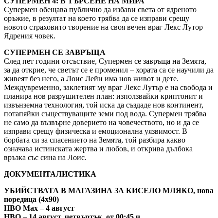
СУПЕРМЕН 4: В ТЪРСЕНЕ НА МИРА
Супермен обещава публично да избави света от ядреното
оръжие, в резултат на което трябва да се изправи срещу
новото страховито творение на своя вечен враг Лекс Лутор –
Ядрения човек.
СУПЕРМЕН СЕ ЗАВРЪЩА
След пет години отсъствие, Супермен се завръща на Земята,
за да открие, че светът се е променил – хората са се научили да
живеят без него, а Лоис Лейн има нов живот и дете.
Междувременно, заклетият му враг Лекс Лутър е на свобода и
планира нов разрушителен план: използвайки криптонит и
извънземна технология, той иска да създаде нов континент,
потапяйки съществуващите земи под вода. Супермен трябва
не само да възвърне доверието на човечеството, но и да се
изправи срещу физическа и емоционална уязвимост. В
борбата си за спасението на Земята, той разбира какво
означава истинската жертва и любов, и открива дълбока
връзка със сина на Лоис.
ДОКУМЕНТАЛИСТИКА
УБИЙСТВАТА В МАГАЗИНА ЗА КИСЕЛО МЛЯКО, нова
поредица (4х90)
HBO Max – 4 август
HBO – 14 август, четвъртък, от 00:45 ч.