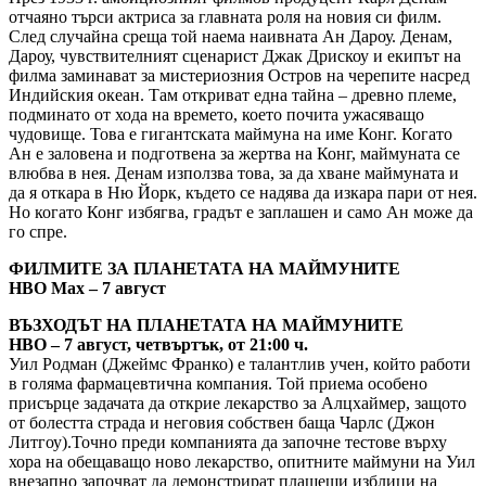
отчаяно търси актриса за главната роля на новия си филм.
След случайна среща той наема наивната Ан Дароу. Денам,
Дароу, чувствителният сценарист Джак Дрискоу и екипът на
филма заминават за мистериозния Остров на черепите насред
Индийския океан. Там откриват една тайна – древно племе,
подминато от хода на времето, което почита ужасяващо
чудовище. Това е гигантската маймуна на име Конг. Когато
Ан е заловена и подготвена за жертва на Конг, маймуната се
влюбва в нея. Денам използва това, за да хване маймуната и
да я откара в Ню Йорк, където се надява да изкара пари от нея.
Но когато Конг избягва, градът е заплашен и само Ан може да
го спре.
ФИЛМИТЕ ЗА ПЛАНЕТАТА НА МАЙМУНИТЕ
HBO Max – 7 август
ВЪЗХОДЪТ НА ПЛАНЕТАТА НА МАЙМУНИТЕ
HBO – 7 август, четвъртък, от 21:00 ч.
Уил Родман (Джеймс Франко) е талантлив учен, който работи
в голяма фармацевтична компания. Той приема особено
присърце задачата да открие лекарство за Алцхаймер, защото
от болестта страда и неговия собствен баща Чарлс (Джон
Литгоу).Точно преди компанията да започне тестове върху
хора на обещаващо ново лекарство, опитните маймуни на Уил
внезапно започват да демонстрират плашещи изблици на