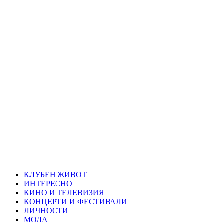
Skip
Благоевград
to
content
през нощта
Всичко около Благоевград и нощният живот можете да
намерите тук
Primary
Благоевград през нощта
Menu
КЛУБЕН ЖИВОТ
ИНТЕРЕСНО
КИНО И ТЕЛЕВИЗИЯ
КОНЦЕРТИ И ФЕСТИВАЛИ
ЛИЧНОСТИ
МОДА