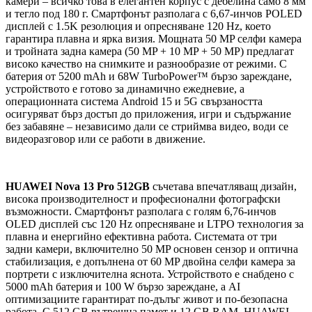
камери – всичко това в елегантен корпус с дебелина само 8 мм
и тегло под 180 г. Смартфонът разполага с 6,67-инчов POLED
дисплей с 1.5K резолюция и опресняване 120 Hz, което
гарантира плавна и ярка визия. Мощната 50 MP селфи камера
и тройната задна камера (50 MP + 10 MP + 50 MP) предлагат
високо качество на снимките и разнообразие от режими. С
батерия от 5200 mAh и 68W TurboPower™ бързо зареждане,
устройството е готово за динамично ежедневие, а
операционната система Android 15 и 5G свързаността
осигуряват бърз достъп до приложения, игри и съдържание
без забавяне – независимо дали се стриймва видео, води се
видеоразговор или се работи в движение.
HUAWEI Nova 13 Pro 512GB
съчетава впечатляващ дизайн,
висока производителност и професионални фотографски
възможности. Смартфонът разполага с голям 6,76-инчов
OLED дисплей със 120 Hz опресняване и LTPO технология за
плавна и енергийно ефективна работа. Системата от три
задни камери, включително 50 MP основен сензор и оптична
стабилизация, е допълнена от 60 MP двойна селфи камера за
портрети с изключителна яснота. Устройството е снабдено с
5000 mAh батерия и 100 W бързо зареждане, а AI
оптимизациите гарантират по-дълъг живот и по-безопасна
работа. С 512 GB вътрешна памет и 12 GB RAM, HUAWEI