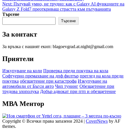
navigation
Next:
Пътувай умно, не трудно: как с Galaxy AI функциите на
Galaxy Z Fold7 преоткриваш страстта към пътуванията
Търсене
Търсене
За контакт
За връзка с нашият екип: blagoevgrad.at.night@gmail.com
Приятели
Изкупуване на коли
Проверка преди покупка на кола
Софтуерно премахване на дпф филтър
преглед на кола преди
покупка
обезщетение при катастрофа
Изкупуване на
автомобили от Бъгси авто
Чип тунинг
Обезщетение при
трудова злополука
Добър адвокат при птп и обезщетение
МВА Ментор
Copyright © Всички права запазени 2024
|
CoverNews
by AF
themes.