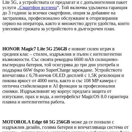
Lite 5G, а устройствата се предлагат и с допълнителния пакет
услуги „
Смартфон вселена
“. Той включва удължена гаранция
до 3 години за всички смартфони, опция за добавяне на
застраховка, професионално обслужване в оторизирания
сервиз на оператора, както и множество други удобства, които
улесняват грижата за устройството в дългосрочен план.
HONOR Magic7 Lite 5G 256GB
е новият силен играч в
средния клас – стилен, издръжлив и пълен с интелигентни
възможности. Със своята рекордна 6600 mAh силициево-
въглеродна батерия, той осигурява до три дни употреба и
поддържа 66W бързо SuperCharge зареждане. Устройството
впечатлява с 6,78-инчов OLED дисплей с 1,5K резолюция и
пикова яркост от 4000 нита, както и със 108 MP камера с
оптична стабилизация и AI функции за професионални
снимки. Издръжливият му корпус предлага защита от
изпускане, прах и вода, а интерфейсът MagicOS 8.0 гарантира
плавна и интелигентна работа.
MOTOROLA Edge 60 5G
256GB
може да се похвали с
издръжлив дизайн, голяма батерия и впечатляваща система от