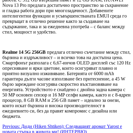
Nova 13 Pro предлага достатъчно пространство за съхранение
и гладка работа дори при многозадачност. Добавените
интелигентни функции и усъвършенстваната EMUI среда го
превръщат в отлично решение както за създаване на
съдържание, така и за ежедневна употреба – с баланс между
стил, мощност и удобство.
Realme 14 5G 256GB
предлага отлично съчетание между стил,
бързина и издръжливост – и всичко това на достъпна цена.
Смартфонът разполага с 6,67-инчов OLED дисплей със 120 Hz
опресняване и ярки цветове, които осигуряват плавно и
приятно визуално изживяване. Батерията от 6000 mAh
гарантира дълги часове използване без притеснение, а 45 W
бързо зареждане осигурява скоростно възстановяване на
енергията. Устройството е снабдено с двойна задна камера с
50 MP основен сензор и 16 MP селфи камера, както и с 8-ядрен
процесор, 8 GB RAM и 256 GB памет – идеално за онези,
които искат бързина и висока производителност в
ежедневието си, без да правят компромис с дизайна или
бюджета.
Post
Previous:
Диди (Hiken Shtiken): Следващият аромат Yarost е
новата стъпка в живота ми! (ИНТЕРВЮ)