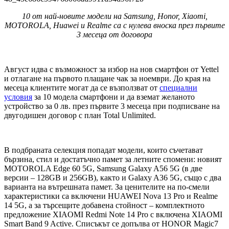
10 от най-новите модели на
Samsung, Honor, Xiaomi,
MOTOROLA, Huawei
и
Realme
са с нулева вноска през първите
3 месеца от договора
Август идва с възможност за избор на нов смартфон от Yettel
и отлагане на първото плащане чак за ноември. До края на
месеца клиентите могат да се възползват от
специални
условия
за 10 модела смартфони и да вземат желаното
устройство за 0 лв. през първите 3 месеца при подписване на
двугодишен договор с план Total Unlimited.
В подбраната селекция попадат модели, които съчетават
бързина, стил и достатъчно памет за летните спомени: новият
MOTOROLA Edge 60 5G, Samsung Galaxy A56 5G (в две
версии – 128GB и 256GB), както и Galaxy A36 5G, също с два
варианта на вътрешната памет. За ценителите на по-смели
характеристики са включени HUAWEI Nova 13 Pro и Realme
14 5G, а за търсещите добавена стойност – комплектното
предложение XIAOMI Redmi Note 14 Pro с включена XIAOMI
Smart Band 9 Active. Списъкът се допълва от HONOR Magic7