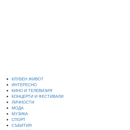
Skip
Благоевград
to
content
през нощта
Всичко около Благоевград и нощният живот можете да
намерите тук
Primary
Благоевград през нощта
Menu
КЛУБЕН ЖИВОТ
ИНТЕРЕСНО
КИНО И ТЕЛЕВИЗИЯ
КОНЦЕРТИ И ФЕСТИВАЛИ
ЛИЧНОСТИ
МОДА
МУЗИКА
СПОРТ
СЪБИТИЯ