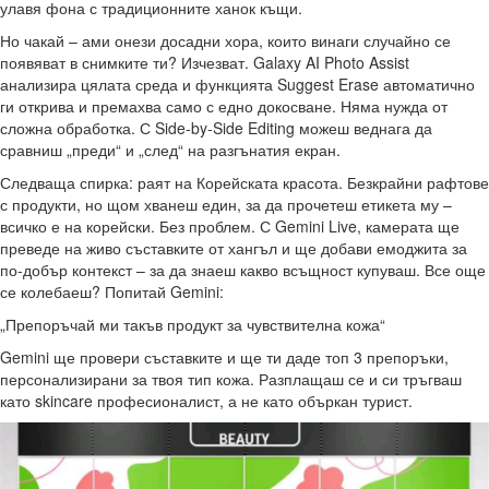
улавя фона с традиционните ханок къщи.
Но чакай – ами онези досадни хора, които винаги случайно се
появяват в снимките ти? Изчезват. Galaxy AI Photo Assist
анализира цялата среда и функцията Suggest Erase автоматично
ги открива и премахва само с едно докосване. Няма нужда от
сложна обработка. С Side-by-Side Editing можеш веднага да
сравниш „преди“ и „след“ на разгънатия екран.
Следваща спирка: раят на Корейската красота. Безкрайни рафтове
с продукти, но щом хванеш един, за да прочетеш етикета му –
всичко е на корейски. Без проблем. С Gemini Live, камерата ще
преведе на живо съставките от хангъл и ще добави емоджита за
по-добър контекст – за да знаеш какво всъщност купуваш. Все още
се колебаеш? Попитай Gemini:
„Препоръчай ми такъв продукт за чувствителна кожа“
Gemini ще провери съставките и ще ти даде топ 3 препоръки,
персонализирани за твоя тип кожа. Разплащаш се и си тръгваш
като skincare професионалист, а не като объркан турист.