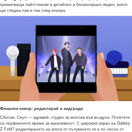
примигващи лайтстикове в детайлно и балансирано видео, което
ще гледаш пак и пак след енкора.
Финален енкор: редактирай и надгради
Сбогом, Сеул — здравей, студио за монтаж във въздуха. Полетите
са перфектното време за креативност. С широкия екран на Galaxy
Z Fold7 редактирането на влога от пътуването ти е по-лесно от