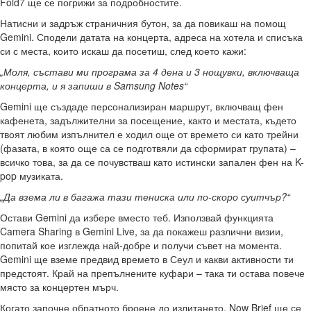
Fold7 ще се погрижи за подробностите.
Натисни и задръж страничния бутон, за да повикаш на помощ
Gemini. Сподели датата на концерта, адреса на хотела и списъка
си с места, които искаш да посетиш, след което кажи:
„Моля, състави ми програма за 4 дена и 3 нощувки, включваща
концерта, и я запиши в
Samsung
Notes
“
Gemini ще създаде персонализиран маршрут, включващ фен
кафенета, задължителни за посещение, както и местата, където
твоят любим изпълнител е ходил още от времето си като трейни
(фазата, в която още са се подготвяли да сформират групата) –
всичко това, за да се почувстваш като истински запален фен на K-
pop музиката.
„Да взема ли в багажа тази тениска или по-скоро суитчър?“
Остави Gemini да избере вместо теб. Използвай функцията
Camera Sharing в Gemini Live, за да покажеш различни визии,
попитай кое изглежда най-добре и получи съвет на момента.
Gemini ще вземе предвид времето в Сеул и какви активности ти
предстоят. Край на препълнените куфари – така ти остава повече
място за концертен мърч.
Когато започне обратното броене до излитането, Now Brief ще се