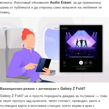
всякога. Използвай обновения
Audio
Eraser
, за да премахнеш
шума от публиката и да откроиш само вокалите на любимия ти
певец.
Ваканционен режим = активиран с
Galaxy
Z
Fold
7
Galaxy Z Fold7 не е просто поредната джаджа за пътуване — това
е твоят пропуск зад кулисите, твоят стилист, преводач, както и
пътеводна карта и монтажна станция, която върви в крак с