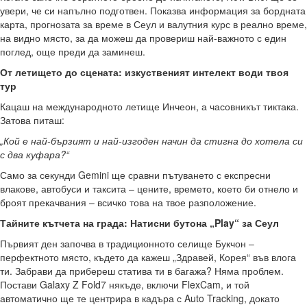
увери, че си напълно подготвен. Показва информация за бордната
карта, прогнозата за време в Сеул и валутния курс в реално време,
на видно място, за да можеш да провериш най-важното с един
поглед, още преди да заминеш.
От летището до сцената: изкуственият интелект води твоя
тур
Кацаш на международното летище Инчеон, а часовникът тиктака.
Затова питаш:
„Кой е най-бързият и най-изгоден начин да стигна до хотела си
с два куфара?“
Само за секунди Gemini ще сравни пътуването с експресни
влакове, автобуси и таксита – цените, времето, което би отнело и
броят прекачвания – всичко това на твое разположение.
Тайните кътчета на града: Натисни бутона „Play“ за Сеул
Първият ден започва в традиционното селище Букчон –
перфектното място, където да кажеш „Здравей, Корея“ във влога
ти. Забрави да прибереш статива ти в багажа? Няма проблем.
Постави Galaxy Z Fold7 някъде, включи FlexCam, и той
автоматично ще те центрира в кадъра с Auto Tracking, докато