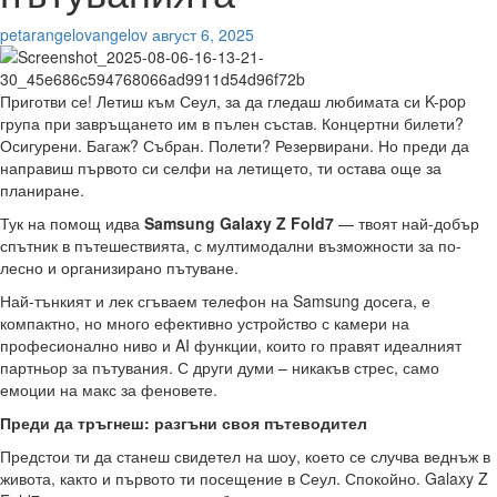
petarangelovangelov
август 6, 2025
Приготви се! Летиш към Сеул, за да гледаш любимата си K-pop
група при завръщането им в пълен състав. Концертни билети?
Осигурени. Багаж? Събран. Полети? Резервирани. Но преди да
направиш първото си селфи на летището, ти остава още за
планиране.
Тук на помощ идва
Samsung
Galaxy
Z
Fold
7
— твоят най-добър
спътник в пътешествията, с мултимодални възможности за по-
лесно и организирано пътуване.
Най-тънкият и лек сгъваем телефон на Samsung досега, е
компактно, но много ефективно устройство с камери на
професионално ниво и AI функции, които го правят идеалният
партньор за пътувания. С други думи – никакъв стрес, само
емоции на макс за феновете.
Преди да тръгнеш: разгъни своя пътеводител
Предстои ти да станеш свидетел на шоу, което се случва веднъж в
живота, както и първото ти посещение в Сеул. Спокойно. Galaxy Z