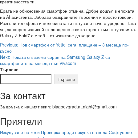
креативността ти.
Ерата на обикновения смартфон отмина. Добре дошъл в епохата
на AI асистента. Забрави безкрайните търсения и просто говори.
Разгъни телефона и половината ти пътуване вече е уредено. Така
че, занапред изживей пълноценно своята страст към пътуванията.
Galaxy Z Fold7 е с теб – от излитане до кацане.
Post
Previous:
Нов смартфон от Yettel сега, плащане – 3 месеца по-
късно
navigation
Next:
Новата сгъваема серия на Samsung Galaxy Z са
смартфоните на месеца във Vivacom
Търсене
Търсене
За контакт
За връзка с нашият екип: blagoevgrad.at.night@gmail.com
Приятели
Изкупуване на коли
Проверка преди покупка на кола
Софтуерно