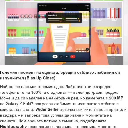
Големият момент на сцената: срещни отблизо любимия си
изпълнител (
Bias
Up
Close
)
Най-после настъпи големият ден. Лайтстикът ти е зареден,
телефонът е на 100%, а стадионът — пълен до краен предел.
Може и да си надалеч на най-горния ред, но
камерата с 200
MP
на Galaxy Z Fold7 пак улавя любимия ти изпълнител отблизо с
кристална яснота.
Wider
Selfie
включва всичките ти нови приятели
в кадъра – и въпреки това успява да хване и момчетата на
сцената. Щом арената потъне в тъмнина,
подобрената
Nightography
технология се активира – превръща морето от