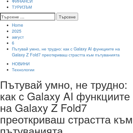
ФИНАНСИ
ТУРИЗЪМ
Търсене
за:
Home
2025
август
6
Пътувай умно, не трудно: как с Galaxy AI функциите на
Galaxy Z Fold7 преоткриваш страстта към пътуванията
НОВИНИ
Технологии
Пътувай умно, не трудно:
как с Galaxy AI функциите
на Galaxy Z Fold7
преоткриваш страстта към
пътуванията