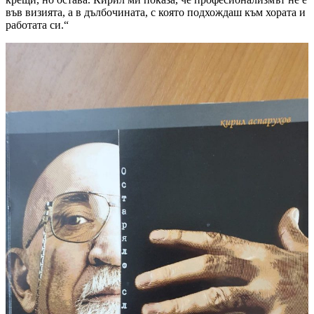
във визията, а в дълбочината, с която подхождаш към хората и
работата си.“