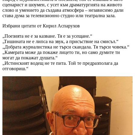
сценарист и шоумен, с усет към драматургията на живото
слово и умението да създава атмосфера – независимо дали
става дума за телевизионно студио или театрална зала.
Избрани цитати от Кирил Аспарухов
„Поезията не е за казване. Тя е за усещане.“
„Тишината не е липса на звук, а присъствие на смисъл.“
„Добрата журналистика не търси скандала. Тя търси човека.“
„Камерата може да покаже лицето ти, но само думите ти
могат да покажат душата.“
„Истинският водещ не те пита. Той те предразполага да
отговориш.“