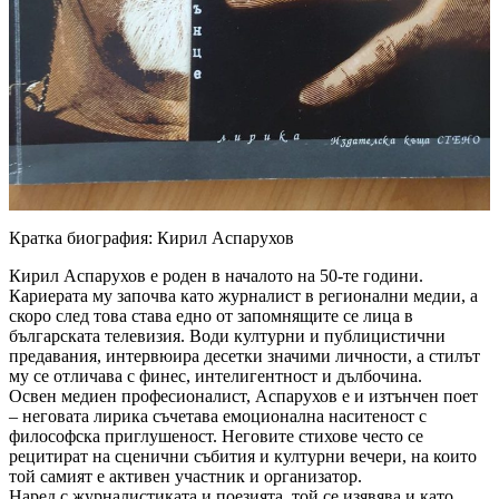
Кратка биография: Кирил Аспарухов
Кирил Аспарухов е роден в началото на 50-те години.
Кариерата му започва като журналист в регионални медии, а
скоро след това става едно от запомнящите се лица в
българската телевизия. Води културни и публицистични
предавания, интервюира десетки значими личности, а стилът
му се отличава с финес, интелигентност и дълбочина.
Освен медиен професионалист, Аспарухов е и изтънчен поет
– неговата лирика съчетава емоционална наситеност с
философска приглушеност. Неговите стихове често се
рецитират на сценични събития и културни вечери, на които
той самият е активен участник и организатор.
Наред с журналистиката и поезията, той се изявява и като