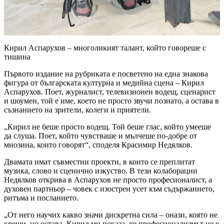
Кирил Аспарухов – многоликият талант, който говореше с
тишина
Първото издание на рубриката е посветено на една знакова
фигура от българската културна и медийна сцена – Кирил
Аспарухов. Поет, журналист, телевизионен водещ, сценарист
и шоумен, той е име, което не просто звучи познато, а остава в
съзнанието на зрители, колеги и приятели.
„Кирил не беше просто водещ. Той беше глас, който умееше
да слуша. Поет, който чувстваше и мълчеше по-добре от
мнозина, които говорят“, споделя Красимир Недялков.
Двамата имат съвместни проекти, в които се преплитат
музика, слово и сценично изкуство. В тези колаборации
Недялков открива в Аспарухов не просто професионалист, а
духовен партньор – човек с изострен усет към съдържанието,
ритъма и посланието.
„От него научих какво значи дискретна сила – онази, която не
крещи, но остава. Кирил ми показа, че професионализмът не е