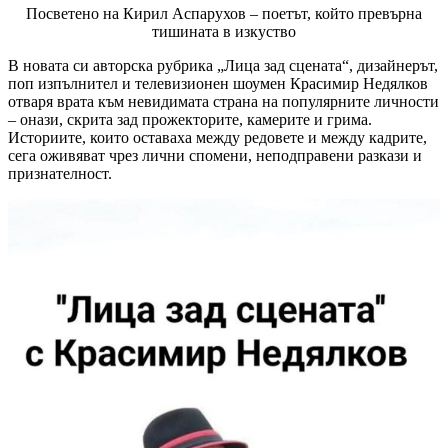
Посветено на Кирил Аспарухов – поетът, който превърна
тишината в изкуство
В новата си авторска рубрика „Лица зад сцената“, дизайнерът,
поп изпълнител и телевизионен шоумен Красимир Недялков
отваря врата към невидимата страна на популярните личности
– онази, скрита зад прожекторите, камерите и грима.
Историите, които оставаха между редовете и между кадрите,
сега оживяват чрез лични спомени, неподправени разкази и
признателност.