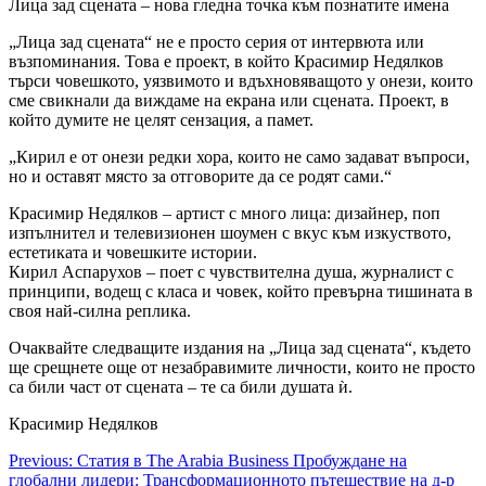
Лица зад сцената – нова гледна точка към познатите имена
„Лица зад сцената“ не е просто серия от интервюта или
възпоминания. Това е проект, в който Красимир Недялков
търси човешкото, уязвимото и вдъхновяващото у онези, които
сме свикнали да виждаме на екрана или сцената. Проект, в
който думите не целят сензация, а памет.
„Кирил е от онези редки хора, които не само задават въпроси,
но и оставят място за отговорите да се родят сами.“
Красимир Недялков – артист с много лица: дизайнер, поп
изпълнител и телевизионен шоумен с вкус към изкуството,
естетиката и човешките истории.
Кирил Аспарухов – поет с чувствителна душа, журналист с
принципи, водещ с класа и човек, който превърна тишината в
своя най-силна реплика.
Очаквайте следващите издания на „Лица зад сцената“, където
ще срещнете още от незабравимите личности, които не просто
са били част от сцената – те са били душата ѝ.
Красимир Недялков
Post
Previous:
Статия в The Arabia Business Пробуждане на
глобални лидери: Трансформационното пътешествие на д-р