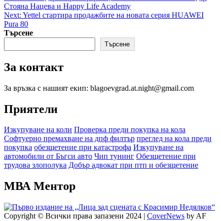
navigation
Стояна Нацева и Happy Life Academy
Next:
Yettel стартира продажбите на новата серия HUAWEI
Pura 80
Търсене
Търсене
За контакт
За връзка с нашият екип: blagoevgrad.at.night@gmail.com
Приятели
Изкупуване на коли
Проверка преди покупка на кола
Софтуерно премахване на дпф филтър
преглед на кола преди
покупка
обезщетение при катастрофа
Изкупуване на
автомобили от Бъгси авто
Чип тунинг
Обезщетение при
трудова злополука
Добър адвокат при птп и обезщетение
МВА Ментор
Copyright © Всички права запазени 2024
|
CoverNews
by AF