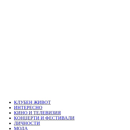
Skip
Благоевград
to
content
през нощта
Всичко около Благоевград и нощният живот можете да
намерите тук
Primary
Благоевград през нощта
Menu
КЛУБЕН ЖИВОТ
ИНТЕРЕСНО
КИНО И ТЕЛЕВИЗИЯ
КОНЦЕРТИ И ФЕСТИВАЛИ
ЛИЧНОСТИ
МОДА