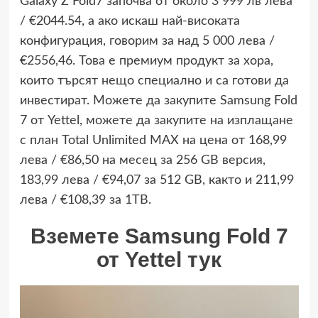
Galaxy Z Fold7 започва от около 3 999 лв лева
/ €2044.54, а ако искаш най-високата
конфигурация, говорим за над 5 000 лева /
€2556,46. Това е премиум продукт за хора,
които търсят нещо специално и са готови да
инвестират. Можете да закупите Samsung Fold
7 от Yettel, можете да закупите на изплащане
с план Total Unlimited MAX на цена от 168,99
лева / €86,50 на месец за 256 GB версия,
183,99 лева / €94,07 за 512 GB, както и 211,99
лева / €108,39 за 1TB.
Вземете Samsung Fold 7
от Yettel тук