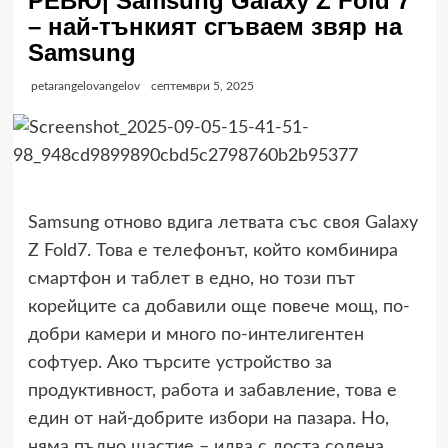
РЕВЮ| Samsung Galaxy Z Fold 7
– най-тънкият сгъваем звяр на
Samsung
petarangelovangelov
септември 5, 2025
Samsung отново вдига летвата със своя Galaxy
Z Fold7. Това е телефонът, който комбинира
смартфон и таблет в едно, но този път
корейците са добавили още повече мощ, по-
добри камери и много по-интелигентен
софтуер. Ако търсите устройство за
продуктивност, работа и забавление, това е
един от най-добрите избори на пазара. Но,
няма пълно щастие – идва с доста солена