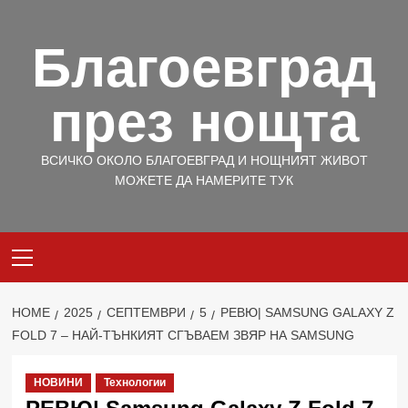
Skip
to
Благоевград
content
през нощта
ВСИЧКО ОКОЛО БЛАГОЕВГРАД И НОЩНИЯТ ЖИВОТ
МОЖЕТЕ ДА НАМЕРИТЕ ТУК
Primary
Menu
HOME
2025
СЕПТЕМВРИ
5
РЕВЮ| SAMSUNG GALAXY Z
FOLD 7 – НАЙ-ТЪНКИЯТ СГЪВАЕМ ЗВЯР НА SAMSUNG
НОВИНИ
Технологии