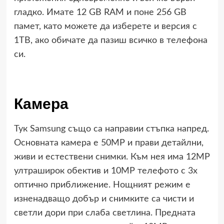
гладко. Имате 12 GB RAM и поне 256 GB
памет, като можете да изберете и версия с
1TB, ако обичате да пазиш всичко в телефона
си.
Камера
Тук Samsung също са направии стъпка напред.
Основната камера е 50MP и прави детайлни,
живи и естествени снимки. Към нея има 12MP
ултраширок обектив и 10MP телефото с 3x
оптично приближение. Нощният режим е
изненадващо добър и снимките са чисти и
светли дори при слаба светлина. Предната