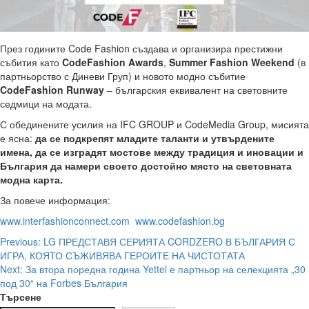
През годините Code Fashion създава и организира престижни
събития като
CodeFashion Awards
,
Summer Fashion Weekend
(в
партньорство с Диневи Груп) и новото модно събитие
CodeFashion Runway
– българския еквивалент на световните
седмици на модата.
С обединените усилия на IFC GROUP и CodeMedia Group, мисията
е ясна:
да се подкрепят младите таланти и утвърдените
имена, да се изградят мостове между традиция и иновации и
България да намери своето достойно място на световната
модна карта.
За повече информация:
www.interfashionconnect.com
www.codefashion.bg
Post
Previous:
LG ПРЕДСТАВЯ СЕРИЯТА CORDZERO В БЪЛГАРИЯ С
ИГРА, КОЯТО СЪЖИВЯВА ГЕРОИТЕ НА ЧИСТОТАТА
navigation
Next:
За втора поредна година Yettel е партньор на селекцията „30
под 30“ на Forbes България
Търсене