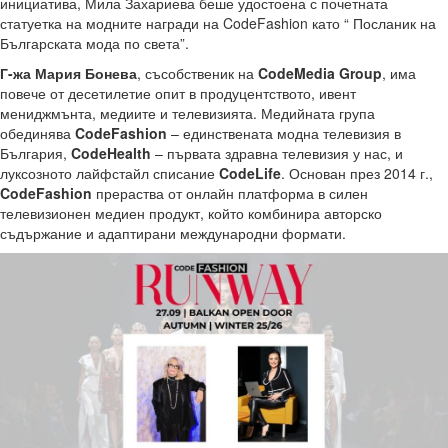
инициатива, Мила Захариева беше удостоена с почетната
статуетка на модните награди на CodeFashion като “ Посланик на
Българската мода по света”.
Г-жа Мария Бонева
, съсобственик на
CodeMedia Group
, има
повече от десетилетие опит в продуцентството, ивент
мениджмънта, медиите и телевизията. Медийната група
обединява
CodeFashion
– единствената модна телевизия в
България,
CodeHealth
– първата здравна телевизия у нас, и
луксозното лайфстайл списание
CodeLife
. Основан през 2014 г.,
CodeFashion
прераства от онлайн платформа в силен
телевизионен медиен продукт, който комбинира авторско
съдържание и адаптирани международни формати.