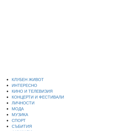
Skip
Благоевград
to
content
през нощта
Всичко около Благоевград и нощният живот можете да
намерите тук
Primary
Благоевград през нощта
Menu
КЛУБЕН ЖИВОТ
ИНТЕРЕСНО
КИНО И ТЕЛЕВИЗИЯ
КОНЦЕРТИ И ФЕСТИВАЛИ
ЛИЧНОСТИ
МОДА
МУЗИКА
СПОРТ
СЪБИТИЯ