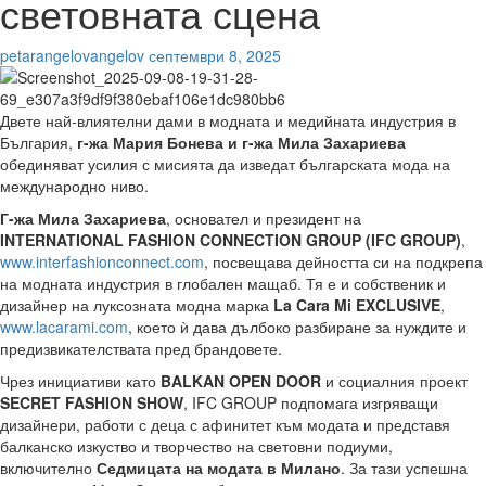
световната сцена
petarangelovangelov
септември 8, 2025
Двете най-влиятелни дами в модната и медийната индустрия в
България,
г-жа Мария Бонева и г-жа Мила Захариева
обединяват усилия с мисията да изведат българската мода на
международно ниво.
Г-жа Мила Захариева
, основател и президент на
INTERNATIONAL FASHION CONNECTION GROUP (IFC GROUP)
,
www.interfashionconnect.com
, посвещава дейността си на подкрепа
на модната индустрия в глобален мащаб. Тя е и собственик и
дизайнер на луксозната модна марка
La Cara Mi EXCLUSIVE
,
www.lacarami.com
, което ѝ дава дълбоко разбиране за нуждите и
предизвикателствата пред брандовете.
Чрез инициативи като
BALKAN OPEN DOOR
и социалния проект
SECRET FASHION SHOW
, IFC GROUP подпомага изгряващи
дизайнери, работи с деца с афинитет към модата и представя
балканско изкуство и творчество на световни подиуми,
включително
Седмицата на модата в Милано
. За тази успешна