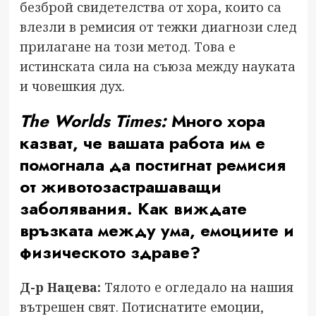
безброй свидетелства от хора, които са
влезли в ремисия от тежки диагнози след
прилагане на този метод. Това е
истинската сила на съюза между науката
и човешкия дух.
The Worlds Times:
Много хора
казват, че вашата работа им е
помогнала да постигнат ремисия
от животозастрашаващи
заболявания. Как виждате
връзката между ума, емоциите и
физическото здраве?
Д-р Нацева:
Тялото е огледало на нашия
вътрешен свят. Потиснатите емоции,