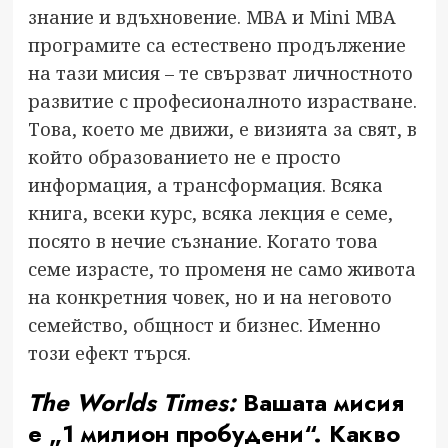
знание и вдъхновение. MBA и Mini MBA
програмите са естествено продължение
на тази мисия – те свързват личностното
развитие с професионалното израстване.
Това, което ме движи, е визията за свят, в
който образованието не е просто
информация, а трансформация. Всяка
книга, всеки курс, всяка лекция е семе,
посято в нечие съзнание. Когато това
семе израсте, то променя не само живота
на конкретния човек, но и на неговото
семейство, общност и бизнес. Именно
този ефект търся.
The Worlds Times:
Вашата мисия
е „1 милион пробудени“. Какво