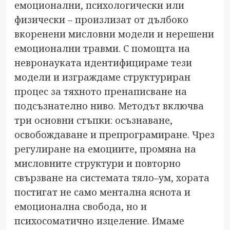
емоционални, психологически или
физически – произлизат от дълбоко
вкоренени мисловни модели и нерешени
емоционални травми. С помощта на
невронауката идентифицираме тези
модели и изграждаме структуриран
процес за тяхното пренаписване на
подсъзнателно ниво. Методът включва
три основни стъпки: осъзнаване,
освобождаване и препрограмиране. Чрез
регулиране на емоциите, промяна на
мисловните структури и повторно
свързване на системата тяло–ум, хората
постигат не само ментална яснота и
емоционална свобода, но и
психосоматично изцеление. Имаме