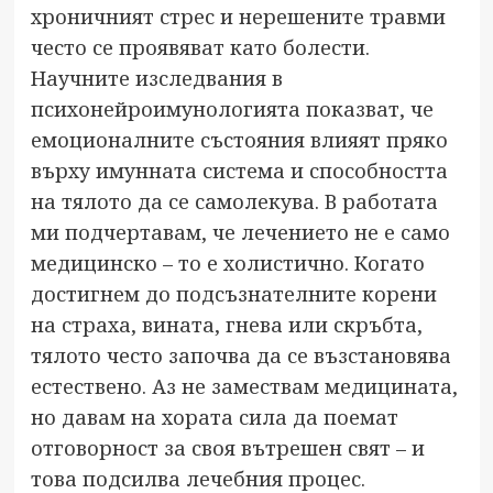
хроничният стрес и нерешените травми
често се проявяват като болести.
Научните изследвания в
психонейроимунологията показват, че
емоционалните състояния влияят пряко
върху имунната система и способността
на тялото да се самолекува. В работата
ми подчертавам, че лечението не е само
медицинско – то е холистично. Когато
достигнем до подсъзнателните корени
на страха, вината, гнева или скръбта,
тялото често започва да се възстановява
естествено. Аз не замествам медицината,
но давам на хората сила да поемат
отговорност за своя вътрешен свят – и
това подсилва лечебния процес.