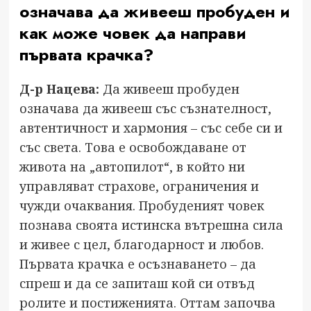
означава да живееш пробуден и
как може човек да направи
първата крачка?
Д-р Нацева:
Да живееш пробуден
означава да живееш със съзнателност,
автентичност и хармония – със себе си и
със света. Това е освобождаване от
живота на „автопилот“, в който ни
управляват страхове, ограничения и
чужди очаквания. Пробуденият човек
познава своята истинска вътрешна сила
и живее с цел, благодарност и любов.
Първата крачка е осъзнаването – да
спреш и да се запиташ кой си отвъд
ролите и постиженията. Оттам започва