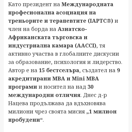
Като президент на
Международната
професионална асоциация на
треньорите и терапевтите (IAPTC®)
и
член на борда на
Азиатско-
Африканската търговска и
индустриална камара (AACCI)
, тя
активно участва в глобалните дискусии
за образование, психология и лидерство.
Автор е на
15 бестселъра
, създател на
9
акредитирани MBA и Mini MBA
програми
и носител на над
30
международни отличия
. Днес д-р
Нацева продължава да вдъхновява
милиони чрез своята мисия
„1 милион
пробудени“
.