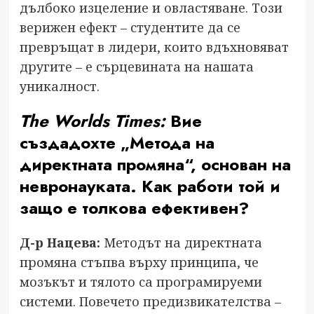
дълбоко изцеление и овластяване. Този
верижен ефект – студентите да се
превръщат в лидери, които вдъхновяват
другите – е сърцевината на нашата
уникалност.
The Worlds Times:
Вие
създадохте „Метода на
директната промяна“, основан на
невронауката. Как работи той и
защо е толкова ефективен?
Д-р Нацева:
Методът на директната
промяна стъпва върху принципа, че
мозъкът и тялото са програмируеми
системи. Повечето предизвикателства –