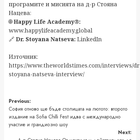
програмите и мисията на д-р Стояна
Нацева:
🌐
Happy Life Academy®:
www.happylifeacademy.global
🔗
Dr. Stoyana Natseva:
LinkedIn
Източник:
https://www.theworldstimes.com/interviews/dr
stoyana-natseva-interview/
Post
Previous:
София отново ще бъде столицата на лютото: второто
navigation
издание на Sofia Chilli Fest идва с международно
участие и грандиозно шоу
Next: