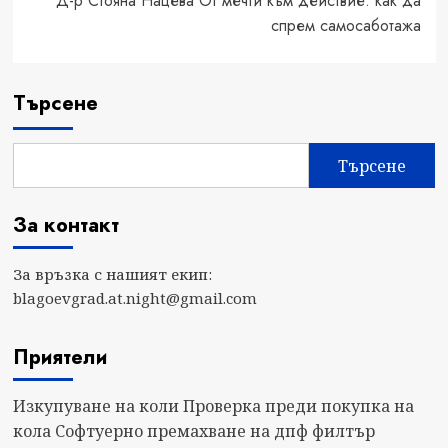
Д-р Стояна Нацева От мечти към действие: как да
спрем самосаботажа
Търсене
Търсене
За контакт
За връзка с нашият екип:
blagoevgrad.at.night@gmail.com
Приятели
Изкупуване на коли
Проверка преди покупка на
кола
Софтуерно премахване на дпф филтър