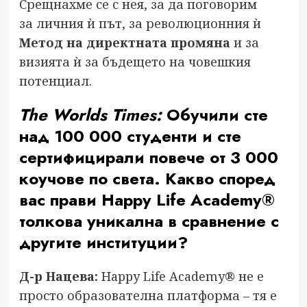
Срещнахме се с нея, за да поговорим
за личния ѝ път, за революционния ѝ
Метод на директната промяна
и за
визията ѝ за бъдещето на човешкия
потенциал.
The Worlds Times:
Обучили сте
над 100 000 студенти и сте
сертифицирали повече от 3 000
коучове по света. Какво според
вас прави Happy Life Academy®
толкова уникална в сравнение с
другите институции?
Д-р Нацева:
Happy Life Academy® не е
просто образователна платформа – тя е