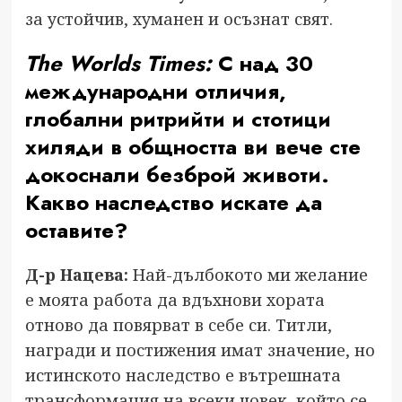
за устойчив, хуманен и осъзнат свят.
The Worlds Times:
С над 30
международни отличия,
глобални ритрийти и стотици
хиляди в общността ви вече сте
докоснали безброй животи.
Какво наследство искате да
оставите?
Д-р Нацева:
Най-дълбокото ми желание
е моята работа да вдъхнови хората
отново да повярват в себе си. Титли,
награди и постижения имат значение, но
истинското наследство е вътрешната
трансформация на всеки човек, който се