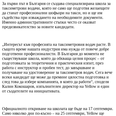
За първи път в България се създава специализирана школа за
таксиметрови водачи, която не само ще подготвя желаещите
да станат професионални шофьори на такси, но и ще им
съдейства при изваждането на необходимите документи.
Именно административните стъпки често се оказват
предизвикателство за новите кандидати.
„Интересът към професията на таксиметровия водач расте. В
същото време нашата индустрия има нужда от повече добре
подготвени професионалисти. В България до момента не
съществуваше школа, която да обхваща целия процес – от
подготовката за теоретичния и практическия изпит, през
работа с инструктор и пробен тест, до завършване и
получаване на удостоверение за таксиметров водач. Сега вече
всеки кандидат ще може да премине цялостна подготовка и
след това да избере компанията, в която да работи“, споделя
Калин Кокошаров, изпълнителен директор на Yellow и един
от създателите на инициативата.
Официалното откриване на школата ще бъде на 17 септември.
Само няколко дни по-късно – на 25 септември, Yellow ще