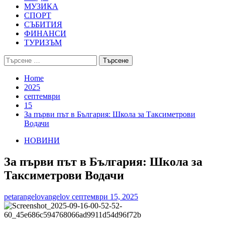
МУЗИКА
СПОРТ
СЪБИТИЯ
ФИНАНСИ
ТУРИЗЪМ
Търсене
за:
Home
2025
септември
15
За първи път в България: Школа за Таксиметрови
Водачи
НОВИНИ
За първи път в България: Школа за
Таксиметрови Водачи
petarangelovangelov
септември 15, 2025