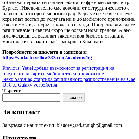
отбележи първата си година работа по франчайз модел в гр.
Бургас. „Изключително сме доволни от сътрудничеството с
нашите партньори в морския град. Радваме се, че все повече
хора имат достъп до услугата ни и до мобилното приложение,
с което могат да поръчат кола за секунди. Продължаваме да се
разширяваме и съвсем скоро ще обявим нови градове. А ако
има желаещи да развиват таксиметров бизнес в страната,
могат да се свържат с нас“, завършва Кокошаров.
Подробности за школата и записване:
https://vodachi.yellow333.com/academy/bg
Post
Previous:
Yettel добавя възможност за регистрация на
предплатена карта в мобилното си приложение
navigation
Next:
Samsung стартира официалното разпространение на One
UI 8 за Galaxy устройства
Търсене
Търсене
За контакт
За връзка с нашият екип: blagoevgrad.at.night@gmail.com
Приятели