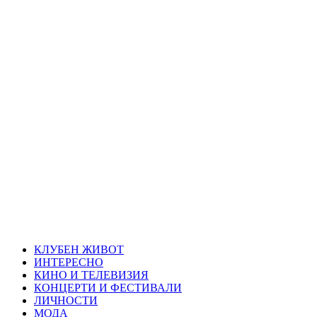
Skip
Благоевград
to
content
през нощта
Всичко около Благоевград и нощният живот можете да
намерите тук
Primary
Благоевград през нощта
Menu
КЛУБЕН ЖИВОТ
ИНТЕРЕСНО
КИНО И ТЕЛЕВИЗИЯ
КОНЦЕРТИ И ФЕСТИВАЛИ
ЛИЧНОСТИ
МОДА