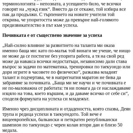
терминологията – непозната, а усещането било, че всички
говорят на „чужд език“. Вместо да се откаже, той избира все
пак да продължи. С търпението на новите учители той
открива, че упоритостта може да превърне най-голямото
предизвикателство в път към успеха.
Почивката е от съществено значение за успеха
„Най-силно влияние за развитието на таланта ми оказа
именно баща ми: като по-малък той винаги ме учеше, че нищо
не може да се постигне без упорита работа, а тя на свой ред
може да навакса всички недостатъци, независимо дали става
въпрос за задачи по математика, тренировки по таекуондо или
дори игрите в часовете по физическо“, разказва младият
талант и подчертава, че в напрегнатия маратон не бива да
забравяме за почивката. „Баща ми ме научи и че почивката е
не по-маловажна от работата: тя ни помага да се наслаждаваме
изцяло на това, което вършим, и да даваме всичко от себе си“,
споделя формулата на успеха си младежът.
Именно чрез дисциплината и отдадеността, която спазва, Деян
трупа и редица успехи в таекуендото. Той вече е
вицеевропейски, балкански и петкратен републикански
шампион по таекуондо с черен колан втори дан и близо 50
медала.