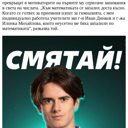
превръщат в мотиваторите на първите му сериозни занимания
в света на числата. „Към математиката се запалих доста късно.
Когато се готвех за приемния изпит за гимназията, с мен
индивидуално работеха учителите ми г-н Иван Динков и г-жа
Илонка Михайлова, които неусетно ме бяха запалили по
математиката“, разказва той.