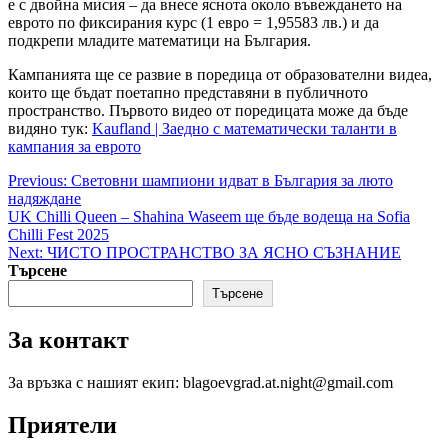
е с двойна мисия – да внесе яснота около въвеждането на
еврото по фиксирания курс (1 евро = 1,95583 лв.) и да
подкрепи младите математици на България.
Кампанията ще се развие в поредица от образователни видеа,
които ще бъдат поетапно представяни в публичното
пространство. Първото видео от поредицата може да бъде
видяно тук:
Kaufland | Заедно с математически таланти в
кампания за еврото
Post
Previous:
Световни шампиони идват в България за люто
надяждане
navigation
UK Chilli Queen – Shahina Waseem ще бъде водеща на Sofia
Chilli Fest 2025
Next:
ЧИСТО ПРОСТРАНСТВО ЗА ЯСНО СЪЗНАНИЕ
Търсене
Търсене
За контакт
За връзка с нашият екип: blagoevgrad.at.night@gmail.com
Приятели