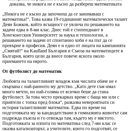
доказва, че никога не е късно да разбереш математиката
„Никога не е късно да започнеш да се занимаваш с
математика!“. Това казва 19-годишният математически талант
Деян Божков, който всъщност се увлича по решаването на
задачи едва в 8-ми клас. Днес той е стипендиант в
Хонгконгския Университет за наука и технологии, а
решаването на задачи от спонтанно хоби е на път да се
превърне в професия. Деян е и едно от лицата на кампанията
„Смятай!“ на Kaufland България и Съюза на математиците в
България, която цели да внесе повече яснота около
приемането на еврото.
От футболист до математик
Любовта на талантливият младеж към числата обаче не е
свързана с най-ранното му детство. „Като дете съм имал
много мечти, но най-голяма от всички беше да стана
футболист. За това често прекарвах време с баща ми или с
приятели с топка пред блока“, разказва невероятната си
история талантливият математик. Едва по време на
подготовката му за кандидатстване в гимназията животът сам
подрежда пъзела и го отвежда там, където му е мястото.
Подготовката за изпита по математика след 7-ми клас се
оказва катализаторът, а учителите, които го подготвят, се