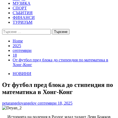
МУЗИКА
СПОРТ
СЪБИТИЯ
ФИНАНСИ
ТУРИЗЪМ
Търсене
за:
Home
2025
септември
18
От футбол пред блока до стипендия по математика в
Хонг-Конг
НОВИНИ
От футбол пред блока до стипендия по
математика в Хонг-Конг
petarangelovangelov
септември 18, 2025
Историята на родения в Разлог млад талант Деян Божков