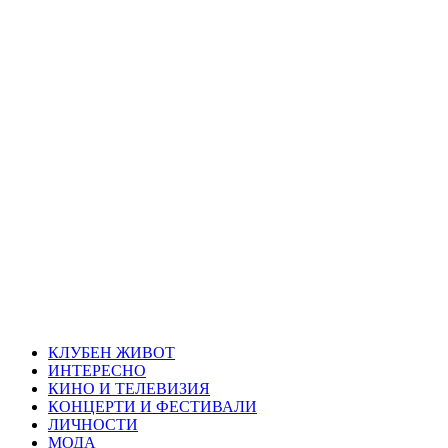
Skip
Благоевград
to
content
през нощта
Всичко около Благоевград и нощният живот можете да
намерите тук
Primary
Благоевград през нощта
Menu
КЛУБЕН ЖИВОТ
ИНТЕРЕСНО
КИНО И ТЕЛЕВИЗИЯ
КОНЦЕРТИ И ФЕСТИВАЛИ
ЛИЧНОСТИ
МОДА