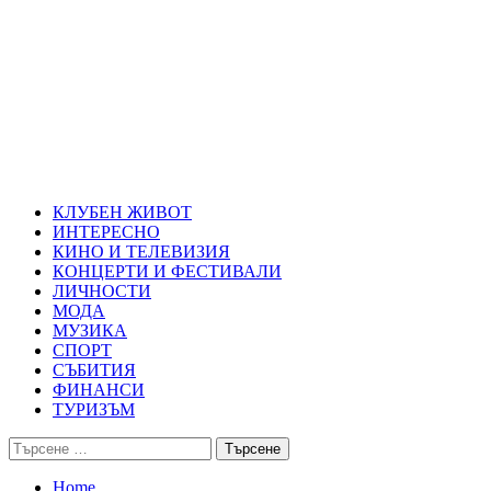
Skip
Благоевград през нощта
to
content
Всичко около Благоевград и нощният живот можете да намерит
Primary
Благоевград през нощта
Menu
КЛУБЕН ЖИВОТ
ИНТЕРЕСНО
КИНО И ТЕЛЕВИЗИЯ
КОНЦЕРТИ И ФЕСТИВАЛИ
ЛИЧНОСТИ
МОДА
МУЗИКА
СПОРТ
СЪБИТИЯ
ФИНАНСИ
ТУРИЗЪМ
Търсене
за:
Home