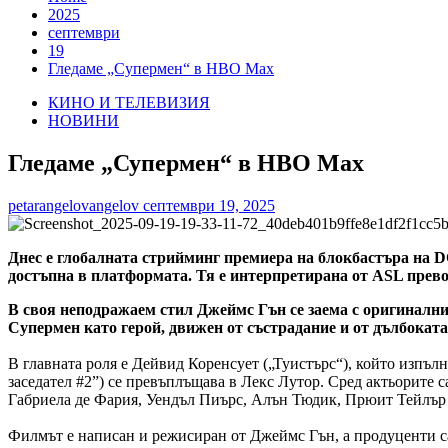
2025
септември
19
Гледаме „Супермен“ в HBO Max
КИНО И ТЕЛЕВИЗИЯ
НОВИНИ
Гледаме „Супермен“ в HBO Max
petarangelovangelov
септември 19, 2025
Днес е глобалната стрийминг премиера на блокбастъра на 
достъпна в платформата. Тя е интерпретирана от ASL прево
В своя неподражаем стил Джеймс Гън се заема с оригинални
Супермен като герой, движен от състрадание и от дълбоката
В главната роля е Дейвид Коренсует („Туистърс“), който изпъл
заседател #2”) се превъплъщава в Лекс Лутор. Сред актьорите
Габриела де Фария, Уендъл Пиърс, Алън Тюдик, Прюит Тейлър
Филмът е написан и режисиран от Джеймс Гън, а продуценти с