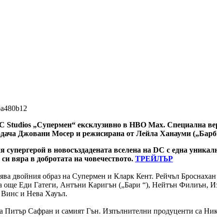
DC Studios „Супермен“ ексклузивно в HBO Max. Специална ве
дача Джовани Мосер и режисирана от Лейла Ханауми („Барби (
я супергерой в новосъздадената вселена на DC с една уникал
 си вяра в добротата на човечеството.
ТРЕЙЛЪР
нява двойния образ на Супермен и Кларк Кент. Рейчъл Броснахaн
 са още Еди Гатеги, Антъни Каригън („Бари “), Нейтън Филиън, 
 Винс и Нева Хауъл.
а Питър Сафран и самият Гън. Изпълнителни продуценти са Ник