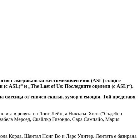
рсия с американски жестомимичен език (ASL) също е
с ASL)“ и „The Last of Us: Последните оцелели (с ASL)“).
на смесица от епичен екшън, хумор и емоция. Той представя
 влиза в ролята на Лоис Лейн, а Никълъс Холт (“Съдебен
Изабела Мерсед, Скайлър Гизондо, Сара Сампайо, Мария
ола Корда, Шантал Нонг Во и Ларс Уинтер. Лентата е базирана