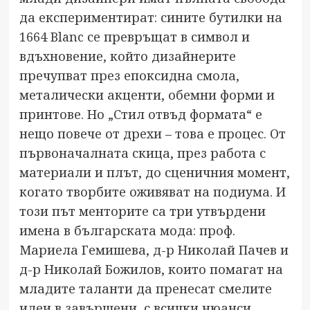
да експериментират: сините бутилки на
1664 Blanc се превръщат в символ и
вдъхновение, който дизайнерите
пречупват през епоксидна смола,
металически акценти, обемни форми и
принтове. Но „Стил отвъд формата“ е
нещо повече от дрехи – това е процес. От
първоначалната скица, през работа с
материали и плът, до сценичния момент,
когато творбите оживяват на подиума. И
този път менторите са три утвърдени
имена в българската мода: проф.
Мариела Гемишева, д-р Николай Пачев и
д-р Николай Божилов, които помагат на
младите таланти да пренесат смелите
идеи в завършени, с всички нюанси,