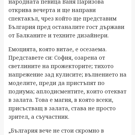
народната певица Ваня Паризова
открива вечерта и ще направи
спектакъл, чрез който ще представим
България пред останалите гост държави
от Балканите и техните дизайнери.
Емоцията, която витае, е осезаема.
Представете си: София, озарена от
светлините на прожекторите; тихото
напрежение зад кулисите; вълнението на
моделите, преди да пристъпят по
подиума; аплодисментите, които отекват
в залата. Това е магия, в която всеки,
присъстващ в залата, става не просто
зрител, а съучастник.
„България вече не стои скромно в