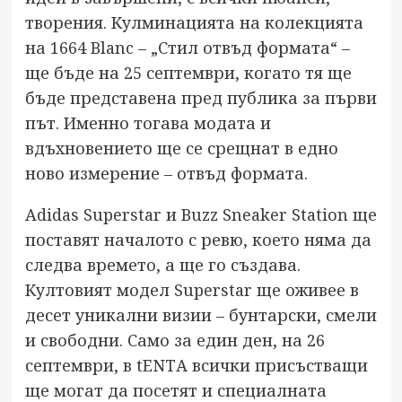
творения. Кулминацията на колекцията
на 1664 Blanc – „Стил отвъд формата“ –
ще бъде на 25 септември, когато тя ще
бъде представена пред публика за първи
път. Именно тогава модата и
вдъхновението ще се срещнат в едно
ново измерение – отвъд формата.
Adidas Superstar и Buzz Sneaker Station ще
поставят началото с ревю, което няма да
следва времето, а ще го създава.
Култовият модел Superstar ще оживее в
десет уникални визии – бунтарски, смели
и свободни. Само за един ден, на 26
септември, в tENTА всички присъстващи
ще могат да посетят и специалната