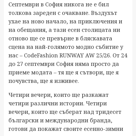
Септември в София никога не е бил
толкова зареден с очакване. Въздухът
ухае на ново начало, на приключения и
на обещания, а тази есен столицата ни
отново ще се превърне в бляскавата
сцена на най-голямото модно събитие у
нас – CodeFashion RUNWAY AW 25/26. От 24
до 27 септември София няма просто да
приеме модата – тя ще я сътвори, ще я
почувства, ще я изживее.
Четири вечери, които ще разкажат
четири различни истории. Четири
вечери, които ще съберат над тридесет
български и международни бранда,
готови да покажат своите есенно-зимни