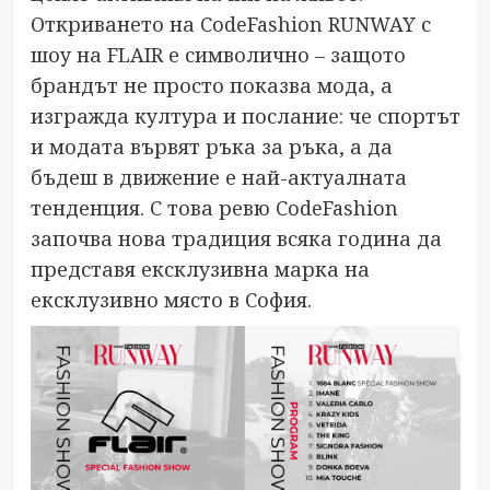
Откриването на CodeFashion RUNWAY с
шоу на FLAIR е символично – защото
брандът не просто показва мода, а
изгражда култура и послание: че спортът
и модата вървят ръка за ръка, а да
бъдеш в движение е най-актуалната
тенденция. С това ревю CodeFashion
започва нова традиция всяка година да
представя ексклузивна марка на
ексклузивно място в София.