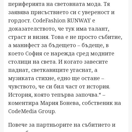
периферията на световната мода. Тя
заявява присъствието си с увереност и
гордост. CodeFashion RUNWAY е
доказателството, че тук има талант,
страст и визия. Това е не просто събитие,
а манифест за бъдещето – бъдеще, в
което София се нарежда сред модните
столици на света. И когато завесите
паднат, светкавиците угаснат, а
музиката стихне, едно ще остане –
чувството, че си бил част от история.
История, която тепърва започва.“ –
коментира Мария Бонева, собственик на
CodeMedia Group.
Повече за партньорите на събитието и