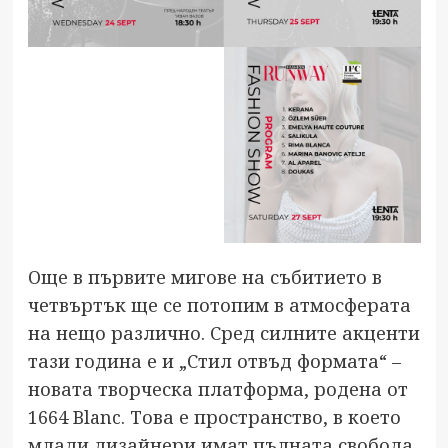
Още в първите мигове на събитието в
четвъртък ще се потопим в атмосферата
на нещо различно. Сред силните акценти
тази година е и „Стил отвъд формата“ –
новата творческа платформа, родена от
1664 Blanc. Това е пространство, в което
млади дизайнери имат пълната свобода