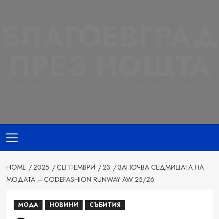
Skip
to
БЛАГОЕВГРАД
content
ПРЕЗ НОЩТА
ВСИЧКО ОКОЛО БЛАГОЕВГРАД И НОЩНИЯТ ЖИВОТ МОЖЕТЕ ДА
НАМЕРИТЕ ТУК
Primary
Menu
HOME
2025
СЕПТЕМВРИ
23
ЗАПОЧВА СЕДМИЦАТА НА
МОДАТА – CODEFASHION RUNWAY AW 25/26
МОДА
НОВИНИ
СЪБИТИЯ