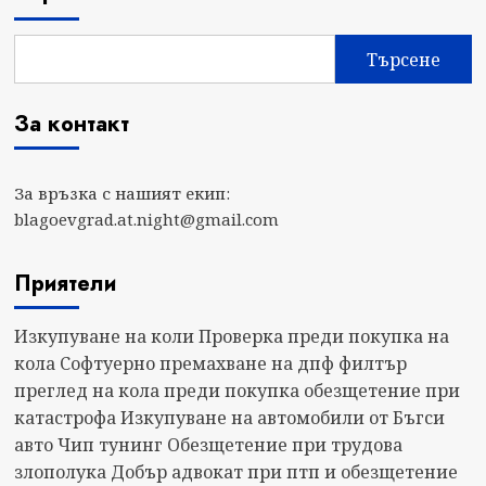
Търсене
За контакт
За връзка с нашият екип:
blagoevgrad.at.night@gmail.com
Приятели
Изкупуване на коли
Проверка преди покупка на
кола
Софтуерно премахване на дпф филтър
преглед на кола преди покупка
обезщетение при
катастрофа
Изкупуване на автомобили от Бъгси
авто
Чип тунинг
Обезщетение при трудова
злополука
Добър адвокат при птп и обезщетение