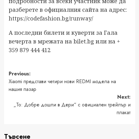
подробности за всеки участник може да
разберете в официалния сайта на адрес:
https://codefashion.bg/runway/
А последни билети и куверти за Гала
вечерта в мрежата на bilet.bg или на +
359 879 444 412
Post
Previous:
Xiaomi представи четири нови REDMI модела на
navigation
нашия пазар
Next:
„То: Добре дошли в Дери“ с официален трейлър и
плакат
Търсене