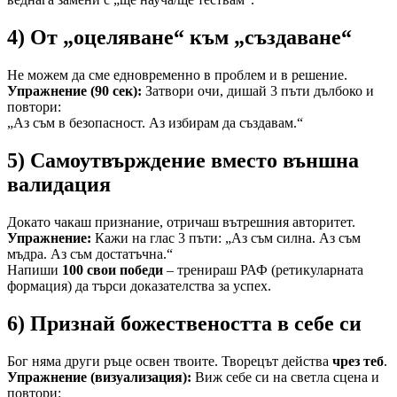
4) От „оцеляване“ към „създаване“
Не можем да сме едновременно в проблем и в решение.
Упражнение (90 сек):
Затвори очи, дишай 3 пъти дълбоко и
повтори:
„Аз съм в безопасност. Аз избирам да създавам.“
5) Самоутвърждение вместо външна
валидация
Докато чакаш признание, отричаш вътрешния авторитет.
Упражнение:
Кажи на глас 3 пъти: „Аз съм силна. Аз съм
мъдра. Аз съм достатъчна.“
Напиши
100 свои победи
– тренираш РАФ (ретикуларната
формация) да търси доказателства за успех.
6) Признай божествеността в себе си
Бог няма други ръце освен твоите. Творецът действа
чрез теб
.
Упражнение (визуализация):
Виж себе си на светла сцена и
повтори: