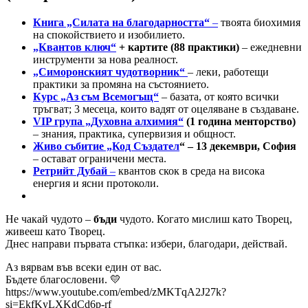
Книга „Силата на благодарността“
–
твоята биохимия
на спокойствието и изобилието.
„Квантов ключ“
+ картите (88 практики)
– ежедневни
инструменти за нова реалност.
„Симоронският чудотворник“
– леки, работещи
практики за промяна на състоянието.
Курс „Аз съм Всемогъщ“
– базата, от която всички
тръгват; 3 месеца, които вадят от оцеляване в създаване.
VIP група „Духовна алхимия“
(1 година менторство)
– знания, практика, супервизия и общност.
Живо събитие „Код Създател
“ – 13 декември, София
– остават ограничени места.
Ретрийт Дубай
–
квантов скок в среда на висока
енергия и ясни протоколи.
Не чакай чудото –
бъди
чудото. Когато мислиш като Творец,
живееш като Творец.
Днес направи първата стъпка: избери, благодари, действай.
Аз вярвам във всеки един от вас.
Бъдете благословени. 💛
https://www.youtube.com/embed/zMKTqA2J27k?
si=EkfKyLXKdCd6p-rf