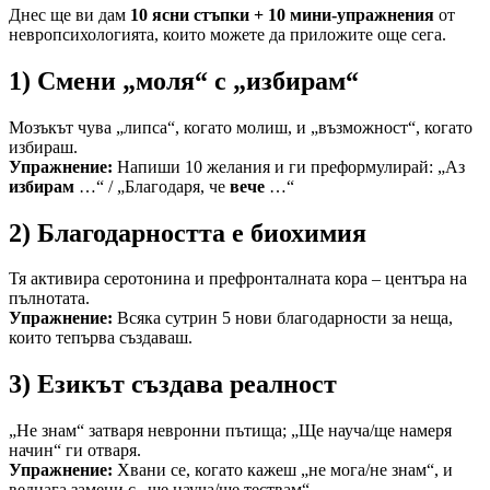
Днес ще ви дам
10 ясни стъпки + 10 мини-упражнения
от
невропсихологията, които можете да приложите още сега.
1) Смени „моля“ с „избирам“
Мозъкът чува „липса“, когато молиш, и „възможност“, когато
избираш.
Упражнение:
Напиши 10 желания и ги преформулирай: „Аз
избирам
…“ / „Благодаря, че
вече
…“
2) Благодарността е биохимия
Тя активира серотонина и префронталната кора – центъра на
пълнотата.
Упражнение:
Всяка сутрин 5 нови благодарности за неща,
които тепърва създаваш.
3) Езикът създава реалност
„Не знам“ затваря невронни пътища; „Ще науча/ще намеря
начин“ ги отваря.
Упражнение:
Хвани се, когато кажеш „не мога/не знам“, и
веднага замени с „ще науча/ще тествам“.