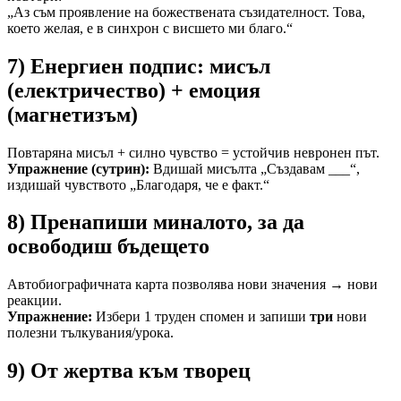
„Аз съм проявление на божествената съзидателност. Това,
което желая, е в синхрон с висшето ми благо.“
7) Енергиен подпис: мисъл
(електричество) + емоция
(магнетизъм)
Повтаряна мисъл + силно чувство = устойчив невронен път.
Упражнение (сутрин):
Вдишай мисълта „Създавам ___“,
издишай чувството „Благодаря, че е факт.“
8) Пренапиши миналото, за да
освободиш бъдещето
Автобиографичната карта позволява нови значения → нови
реакции.
Упражнение:
Избери 1 труден спомен и запиши
три
нови
полезни тълкувания/урока.
9) От жертва към творец