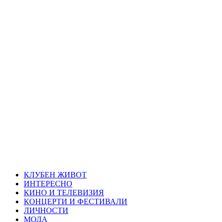
Skip
Благоевград
to
content
през нощта
Всичко около Благоевград и нощният живот можете да
намерите тук
Primary
Благоевград през нощта
Menu
КЛУБЕН ЖИВОТ
ИНТЕРЕСНО
КИНО И ТЕЛЕВИЗИЯ
КОНЦЕРТИ И ФЕСТИВАЛИ
ЛИЧНОСТИ
МОДА