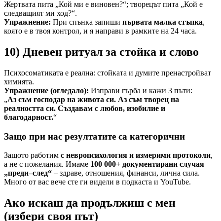
Жертвата пита „Кой ми е виновен?“; творецът пита „Кой е
следващият ми ход?“.
Упражнение:
При спънка запиши
първата малка стъпка
,
която е в твоя контрол, и я направи в рамките на 24 часа.
10) Дневен ритуал за стойка и слово
Психосоматиката е реална: стойката и думите пренастройват
химията.
Упражнение (огледало):
Изправи гърба и кажи 3 пъти:
„
Аз съм господар на живота си. Аз съм творец на
реалността си. Създавам с любов, изобилие и
благодарност.
“
Защо при нас резултатите са категорични
Защото работим
с невропсихология и измерими протоколи
,
а не с пожелания. Имаме
100 000+ документирани случая
„преди–след“
– здраве, отношения, финанси, лична сила.
Много от вас вече сте ги видели в подкаста и YouTube.
Ако искаш да продължиш с мен
(избери своя път)