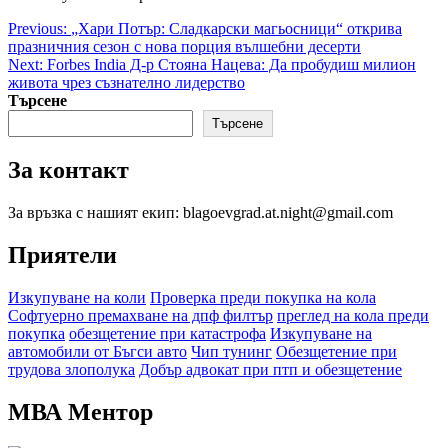
Post
Previous:
„Хари Потър: Сладкарски магьосници“ открива
празничния сезон с нова порция вълшебни десерти
navigation
Next:
Forbes India Д-р Стояна Нацева: Да пробудиш милион
живота чрез съзнателно лидерство
Търсене
Търсене
За контакт
За връзка с нашият екип: blagoevgrad.at.night@gmail.com
Приятели
Изкупуване на коли
Проверка преди покупка на кола
Софтуерно премахване на дпф филтър
преглед на кола преди
покупка
обезщетение при катастрофа
Изкупуване на
автомобили от Бъгси авто
Чип тунинг
Обезщетение при
трудова злополука
Добър адвокат при птп и обезщетение
МВА Ментор