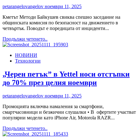
Пророчеството“
petarangelovangelov
ноември 11, 2025
е
вече
Кметът Методи Байкушев свиква спешно заседание на
в
общинската комисия по безопасност на движението в
продукция
четвъртък. Поводът е поредицата от инциденти...
Read
Продължи четенето..
more
about
НОВИНИ
Кметът
Технологии
Методи
Байкушев
със
„Черен петък” в Yettel носи отстъпки
спешни
до 70% през целия ноември
мерки
за
безопасност
petarangelovangelov
ноември 11, 2025
на
движението
Промоцията включва намаления за смартфони,
в
смартчасовници и безжични слушалки • В офертите участват
Благоевград
популярни модели като iPhone Air, Motorola RAZR...
Read
Продължи четенето..
more
about