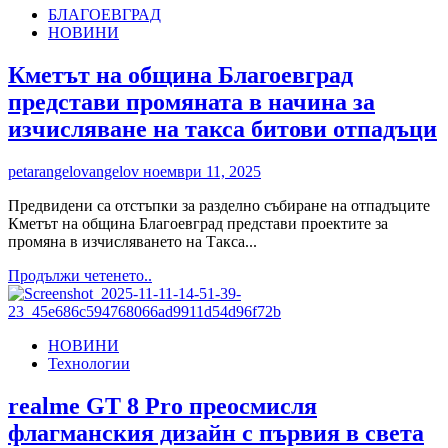
БЛАГОЕВГРАД
„Черен
НОВИНИ
петък”
в
Yettel
Кметът на община Благоевград
носи
представи промяната в начина за
отстъпки
до
изчисляване на такса битови отпадъци
70%
през
petarangelovangelov
ноември 11, 2025
целия
ноември
Предвидени са отстъпки за разделно събиране на отпадъците
Кметът на община Благоевград представи проектите за
промяна в изчисляването на Такса...
Read
Продължи четенето..
more
about
Кметът
НОВИНИ
на
Технологии
община
Благоевград
представи
realme GT 8 Pro преосмисля
промяната
флагманския дизайн с първия в света
в