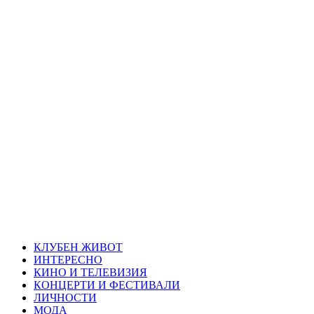
Skip
Благоевград
to
content
през нощта
Всичко около Благоевград и нощният живот можете да
намерите тук
Primary
Благоевград през нощта
Menu
КЛУБЕН ЖИВОТ
ИНТЕРЕСНО
КИНО И ТЕЛЕВИЗИЯ
КОНЦЕРТИ И ФЕСТИВАЛИ
ЛИЧНОСТИ
МОДА