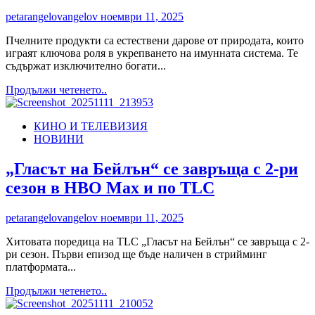
petarangelovangelov
ноември 11, 2025
Пчелните продукти са естествени дарове от природата, които
играят ключова роля в укрепването на имунната система. Те
съдържат изключително богати...
Read
Продължи четенето..
more
about
КИНО И ТЕЛЕВИЗИЯ
Пчелни
НОВИНИ
Продукти
за
Имунната
„Гласът на Бейлън“ се завръща с 2-ри
Система
сезон в HBO Max и по TLC
petarangelovangelov
ноември 11, 2025
Хитовата поредица на TLC „Гласът на Бейлън“ се завръща с 2-
ри сезон. Първи епизод ще бъде наличен в стрийминг
платформата...
Read
Продължи четенето..
more