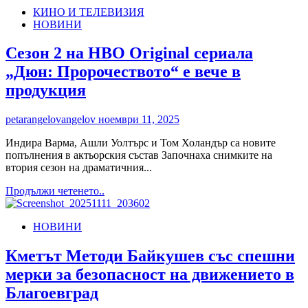
about
КИНО И ТЕЛЕВИЗИЯ
„Гласът
НОВИНИ
на
Бейлън“
се
Сезон 2 на HBO Original сериала
завръща
„Дюн: Пророчеството“ е вече в
с
2-
продукция
ри
сезон
petarangelovangelov
ноември 11, 2025
в
HBO
Индира Варма, Ашли Уолтърс и Том Холандър са новите
Max
попълнения в актьорския състав Започнаха снимките на
и
втория сезон на драматичния...
по
TLC
Read
Продължи четенето..
more
about
НОВИНИ
Сезон
2
на
Кметът Методи Байкушев със спешни
HBO
мерки за безопасност на движението в
Original
сериала
Благоевград
„Дюн: