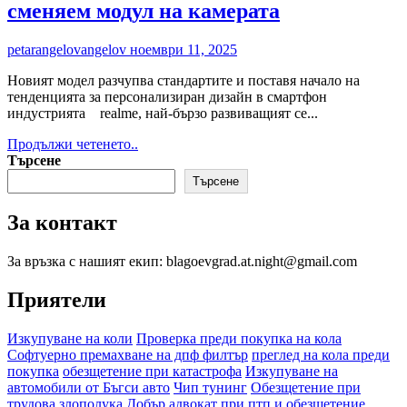
начина
сменяем модул на камерата
за
изчисляване
petarangelovangelov
ноември 11, 2025
на
такса
Новият модел разчупва стандартите и поставя начало на
битови
тенденцията за персонализиран дизайн в смартфон
отпадъци
индустрията realme, най-бързо развиващият се...
Read
Продължи четенето..
more
Търсене
about
Търсене
realme
GT
За контакт
8
Pro
преосмисля
За връзка с нашият екип: blagoevgrad.at.night@gmail.com
флагманския
дизайн
Приятели
с
първия
Изкупуване на коли
Проверка преди покупка на кола
в
Софтуерно премахване на дпф филтър
преглед на кола преди
света
покупка
обезщетение при катастрофа
Изкупуване на
сменяем
автомобили от Бъгси авто
Чип тунинг
Обезщетение при
модул
трудова злополука
Добър адвокат при птп и обезщетение
на