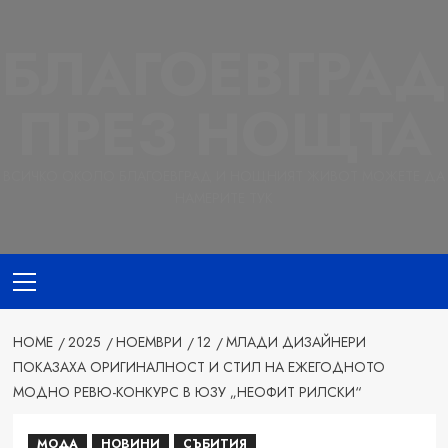
Skip
to
БЛАГОЕВГРАД
content
ПРЕЗ НОЩТА
ВСИЧКО ОКОЛО БЛАГОЕВГРАД И НОЩНИЯТ ЖИВОТ МОЖЕТЕ ДА
НАМЕРИТЕ ТУК
Primary
Menu
HOME
2025
НОЕМВРИ
12
МЛАДИ ДИЗАЙНЕРИ
ПОКАЗАХА ОРИГИНАЛНОСТ И СТИЛ НА ЕЖЕГОДНОТО
МОДНО РЕВЮ-КОНКУРС В ЮЗУ „НЕОФИТ РИЛСКИ“
МОДА
НОВИНИ
СЪБИТИЯ