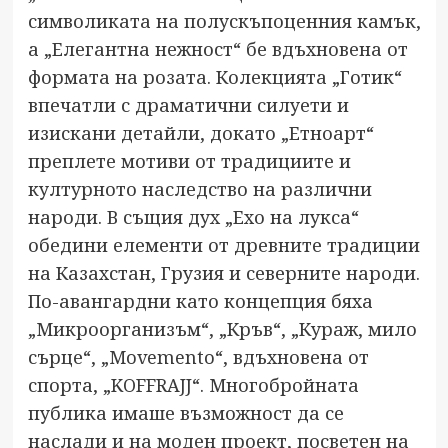
символиката на полускъпоценния камък,
а „Елегантна нежност“ бе вдъхновена от
формата на розата. Колекцията „Готик“
впечатли с драматични силуети и
изискани детайли, докато „Етноарт“
преплете мотиви от традициите и
културното наследство на различни
народи. В същия дух „Ехо на лукса“
обедини елементи от древните традиции
на Казахстан, Грузия и северните народи.
По-авангардни като концепция бяха
„Микроорганизъм“, „Кръв“, „Кураж, мило
сърце“, „Movemento“, вдъхновена от
спорта, „KOFFRAJJ“. Многобройната
публика имаше възможност да се
наслади и на моден проект, посветен на