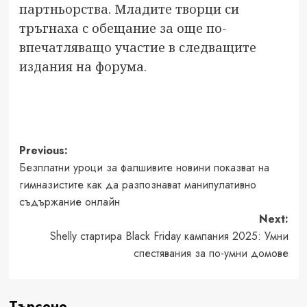
партньорства. Младите творци си
тръгнаха с обещание за още по-
впечатляващо участие в следващите
издания на форума.
Post
Previous:
Безплатни уроци за фалшивите новини показват на
navigation
гимназистите как да разпознават манипулативно
съдържание онлайн
Next:
Shelly стартира Black Friday кампания 2025: Умни
спестявания за по-умни домове
Търсене