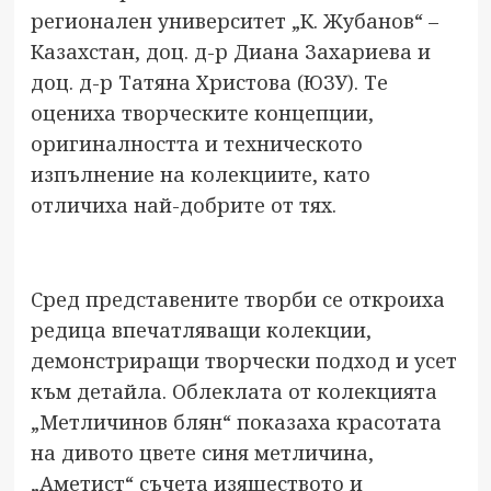
регионален университет „К. Жубанов“ –
Казахстан, доц. д-р Диана Захариева и
доц. д-р Татяна Христова (ЮЗУ). Те
оцениха творческите концепции,
оригиналността и техническото
изпълнение на колекциите, като
отличиха най-добрите от тях.
Сред представените творби се откроиха
редица впечатляващи колекции,
демонстриращи творчески подход и усет
към детайла. Облеклата от колекцията
„Метличинов блян“ показаха красотата
на дивото цвете синя метличина,
„Аметист“ съчета изяществото и