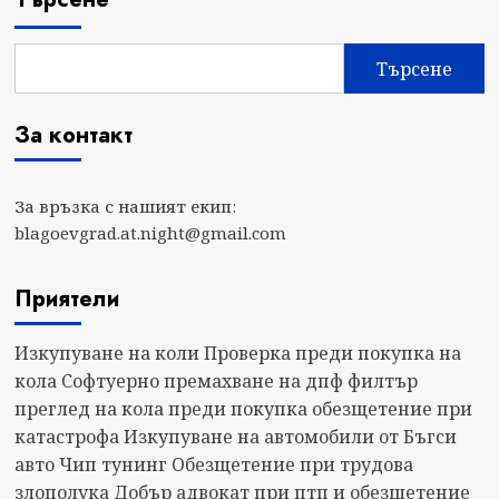
Търсене
За контакт
За връзка с нашият екип:
blagoevgrad.at.night@gmail.com
Приятели
Изкупуване на коли
Проверка преди покупка на
кола
Софтуерно премахване на дпф филтър
преглед на кола преди покупка
обезщетение при
катастрофа
Изкупуване на автомобили от Бъгси
авто
Чип тунинг
Обезщетение при трудова
злополука
Добър адвокат при птп и обезщетение