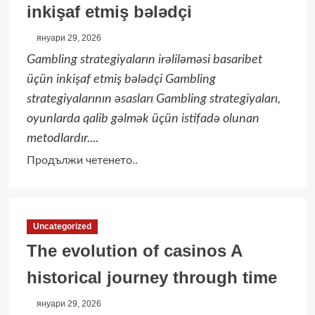
inkişaf etmiş bələdçi
i
casinon
януари 29, 2026
Gambling strategiyaların irəliləməsi basaribet
üçün inkişaf etmiş bələdçi Gambling
strategiyalarının əsasları Gambling strategiyaları,
oyunlarda qalib gəlmək üçün istifadə olunan
metodlardır....
Read
Продължи четенето..
more
about
Gambling
Uncategorized
strategiyaların
The evolution of casinos A
irəliləməsi
basaribet
historical journey through time
üçün
inkişaf
януари 29, 2026