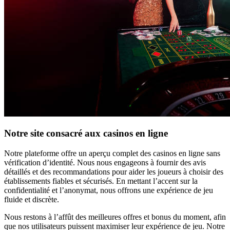
Notre site consacré aux casinos en ligne
Notre plateforme offre un aperçu complet des casinos en ligne sans
vérification d’identité. Nous nous engageons à fournir des avis
détaillés et des recommandations pour aider les joueurs à choisir des
établissements fiables et sécurisés. En mettant l’accent sur la
confidentialité et l’anonymat, nous offrons une expérience de jeu
fluide et discrète.
Nous restons à l’affût des meilleures offres et bonus du moment, afin
que nos utilisateurs puissent maximiser leur expérience de jeu. Notre