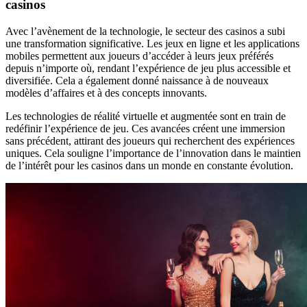
casinos
Avec l’avènement de la technologie, le secteur des casinos a subi
une transformation significative. Les jeux en ligne et les applications
mobiles permettent aux joueurs d’accéder à leurs jeux préférés
depuis n’importe où, rendant l’expérience de jeu plus accessible et
diversifiée. Cela a également donné naissance à de nouveaux
modèles d’affaires et à des concepts innovants.
Les technologies de réalité virtuelle et augmentée sont en train de
redéfinir l’expérience de jeu. Ces avancées créent une immersion
sans précédent, attirant des joueurs qui recherchent des expériences
uniques. Cela souligne l’importance de l’innovation dans le maintien
de l’intérêt pour les casinos dans un monde en constante évolution.