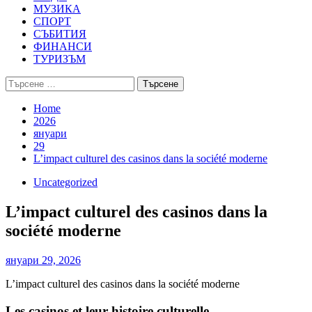
МУЗИКА
СПОРТ
СЪБИТИЯ
ФИНАНСИ
ТУРИЗЪМ
Търсене
за:
Home
2026
януари
29
L’impact culturel des casinos dans la société moderne
Uncategorized
L’impact culturel des casinos dans la
société moderne
януари 29, 2026
L’impact culturel des casinos dans la société moderne
Les casinos et leur histoire culturelle