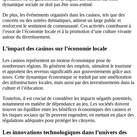
dynamique sociale ne doit pas être sous-estimé.
De plus, les événements organisés dans les casinos, tels que des
concerts ou des soirées thématiques, attirent un large public et
renforcent le sentiment de communauté. Ces activités contribuent à
l’essor de l’économie locale et à la promotion d’une culture vivante
autour du divertissement.
L’impact des casinos sur l’économie locale
Les casinos représentent un moteur économique pour de
nombreuses régions. Ils génèrent des emplois, stimulent le tourisme
et apportent des revenus significatifs aux gouvernements grâce aux
taxes. Cette dynamique économique se traduit par une amélioration
des infrastructures locales, mais aussi par des investissements dans la
culture et l’éducation.
Toutefois, il est crucial de considérer les impacts négatifs potentiels,
notamment en matière de dépendance au jeu. Les sociétés doivent
trouver un équilibre entre les bénéfices économiques des casinos et
les risques sociaux qu’ils peuvent engendrer, en mettant en place des
régulations adéquates pour protéger les citoyens.
Les innovations technologiques dans l’univers des