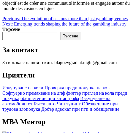
objectif est de créer une communauté informée et engagée autour du
monde des casinos en ligne.
Post
Previous:
The evolution of casinos more than just gambling venues
Next:
Emerging trends shaping the future of the gambling industry
navigation
Търсене
Търсене
За контакт
За връзка с нашият екип: blagoevgrad.at.night@gmail.com
Приятели
Изкупуване на коли
Проверка преди покупка на кола
Софтуерно премахване на дпф филтър
преглед на кола преди
покупка
обезщетение при катастрофа
Изкупуване на
автомобили от Бъгси авто
Чип тунинг
Обезщетение при
трудова злополука
Добър адвокат при птп и обезщетение
МВА Ментор