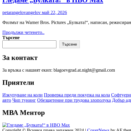
на
Lidl
petarangelovangelov
май 22, 2026
избират
къде
Филмът на Warner Bros. Pictures „Булката!“, написан, режисир
да
пазаруват
Read
Продължи четенето..
според
more
Търсене
социалната
about
Търсене
и
Гледаме
екологична
„Булката!“
отговорност
За контакт
в
на
HBO
бизнеса
Max
За връзка с нашият екип: blagoevgrad.at.night@gmail.com
Приятели
Изкупуване на коли
Проверка преди покупка на кола
Софтуерн
авто
Чип тунинг
Обезщетение при трудова злополука
Добър ад
МВА Ментор
Copyright © Всички права запазени 2024
|
CoverNews
by AF them