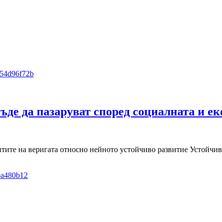
ъде да пазаруват според социалната и е
тите на веригата относно нейното устойчиво развитие Устойчиво