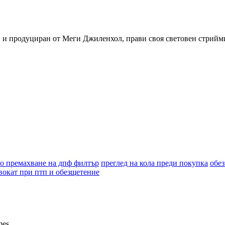
ан и продуциран от Меги Джиленхол, прави своя световен стрийми
о премахване на дпф филтър
преглед на кола преди покупка
обе
вокат при птп и обезщетение
es.