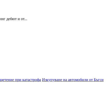
нг дебют и от...
зщетение при катастрофа
Изкупуване на автомобили от Бъгси