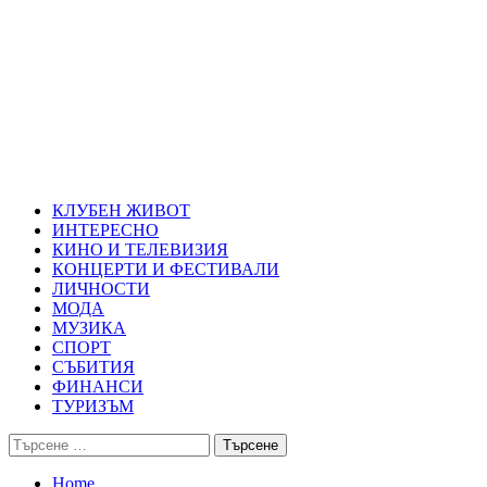
Skip
Благоевград през нощта
to
content
Всичко около Благоевград и нощният живот можете да намерит
Primary
Благоевград през нощта
Menu
КЛУБЕН ЖИВОТ
ИНТЕРЕСНО
КИНО И ТЕЛЕВИЗИЯ
КОНЦЕРТИ И ФЕСТИВАЛИ
ЛИЧНОСТИ
МОДА
МУЗИКА
СПОРТ
СЪБИТИЯ
ФИНАНСИ
ТУРИЗЪМ
Търсене
за:
Home