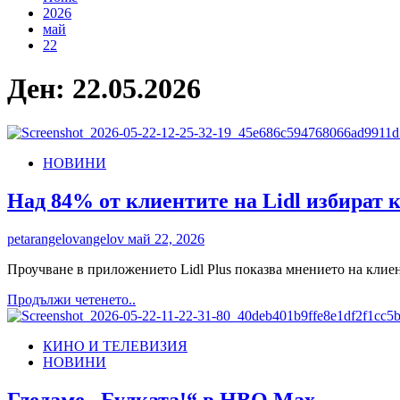
2026
май
22
Ден:
22.05.2026
НОВИНИ
Над 84% от клиентите на Lidl избират к
petarangelovangelov
май 22, 2026
Проучване в приложението Lidl Plus показва мнението на клиен
Read
Продължи четенето..
more
about
КИНО И ТЕЛЕВИЗИЯ
Над
НОВИНИ
84%
от
клиентите
Гледаме „Булката!“ в HBO Max