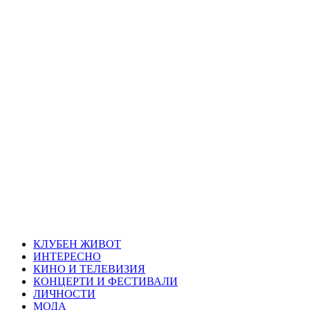
Skip
Благоевград
to
content
през нощта
Всичко около Благоевград и нощният живот можете да
намерите тук
Primary
Благоевград през нощта
Menu
КЛУБЕН ЖИВОТ
ИНТЕРЕСНО
КИНО И ТЕЛЕВИЗИЯ
КОНЦЕРТИ И ФЕСТИВАЛИ
ЛИЧНОСТИ
МОДА