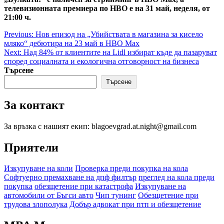
телевизионната премиера по HBO е на 31 май, неделя, от
21:00 ч.
Post
Previous:
Нов епизод на „Убийствата в магазина за кисело
мляко“ дебютира на 23 май в HBO Max
navigation
Next:
Над 84% от клиентите на Lidl избират къде да пазаруват
според социалната и екологична отговорност на бизнеса
Търсене
Търсене
За контакт
За връзка с нашият екип: blagoevgrad.at.night@gmail.com
Приятели
Изкупуване на коли
Проверка преди покупка на кола
Софтуерно премахване на дпф филтър
преглед на кола преди
покупка
обезщетение при катастрофа
Изкупуване на
автомобили от Бъгси авто
Чип тунинг
Обезщетение при
трудова злополука
Добър адвокат при птп и обезщетение