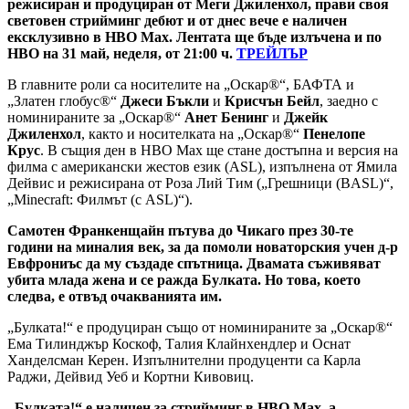
режисиран и продуциран от Меги Джиленхол, прави своя
световен стрийминг дебют и от днес вече е наличен
ексклузивно в HBO Max. Лентата ще бъде излъчена и по
HBO на 31 май, неделя, от 21:00 ч.
ТРЕЙЛЪР
В главните роли са носителите на „Оскар®“, БАФТА и
„Златен глобус®“
Джеси Бъкли
и
Крисчън Бейл
, заедно с
номинираните за „Оскар®“
Анет Бенинг
и
Джейк
Джиленхол
, както и носителката на „Оскар®“
Пенелопе
Крус
. В същия ден в HBO Max ще стане достъпна и версия на
филма с американски жестов език (ASL), изпълнена от Ямила
Дейвис и режисирана от Роза Лий Тим („Грешници (BASL)“,
„Minecraft: Филмът (с ASL)“).
Самотен Франкенщайн пътува до Чикаго през 30-те
години на миналия век, за да помоли новаторския учен д-р
Евфрониъс да му създаде спътница. Двамата съживяват
убита млада жена и се ражда Булката. Но това, което
следва, е отвъд очакванията им.
„Булката!“ е продуциран също от номинираните за „Оскар®“
Ема Тилинджър Коскоф, Талия Клайнхендлер и Оснат
Ханделсман Керен. Изпълнителни продуценти са Карла
Раджи, Дейвид Уеб и Кортни Кивовиц.
„Булката!“ е наличен за стрийминг в HBO Max, а