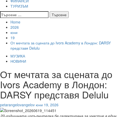
ФИНАНСИ
ТУРИЗЪМ
Търсене
за:
Home
2026
юни
19
От мечтата за сцената до Ivors Academy в Лондон: DARSY
представя Delulu
МУЗИКА
НОВИНИ
От мечтата за сцената до
Ivors Academy в Лондон:
DARSY представя Delulu
petarangelovangelov
юни 19, 2026
20-годишната изпълнителка бе селектирана за участие в един