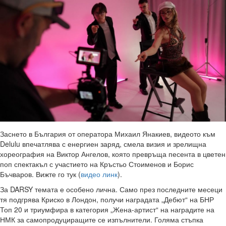
Заснето в България от оператора Михаил Янакиев, видеото към
Delulu впечатлява с енергиен заряд, смела визия и зрелищна
хореография на Виктор Ангелов, която превръща песента в цветен
поп спектакъл с участието на Кръстьо Стоименов и Борис
Бъчваров. Вижте го тук (
видео линк
).
За DARSY темата е особено лична. Само през последните месеци
тя подгрява Криско в Лондон, получи наградата „Дебют“ на БНР
Топ 20 и триумфира в категория „Жена-артист“ на наградите на
НМК за самопродуциращите се изпълнители. Голяма стъпка