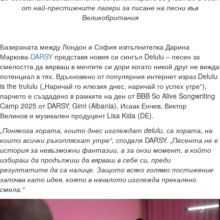
от най-престижните лагери за писане на песни във
Великобритания
Базираната между Лондон и София изпълнителка Дарина
Маркова-
DARSY
представя новия си сингъл Delulu – песен за
смелостта да вярваш в мечтите си дори когато никой друг не вижда
потенциал в тях. Вдъхновено от популярния интернет израз Delulu
is the trululu („Наричай го илюзия днес, наричай го успех утре“),
парчето е създадено в рамките на ден от BBB So Alive Songwriting
Camp 2025 от DARSY, Gimi (Albania), Исаак Енчев, Виктор
Велинов и музикален продуцент Lisa Kida (DE).
„Понякога хората, които днес изглеждат delulu, са хората, на
които всички ръкопляскат утре“
,
споделя DARSY. „
Песента не е
история за невъзможни фантазии, а за онзи момент, в който
избираш да продължиш да вярваш в себе си, преди
резултатите да са налице. Защото всяко голямо постижение
започва като идея, която в началото изглежда прекалено
смела
.“