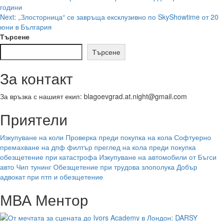
години
navigation
Next:
„Злосторница“ се завръща ексклузивно по SkyShowtime от 20
юни в България
Търсене
Търсене
За контакт
За връзка с нашият екип: blagoevgrad.at.night@gmail.com
Приятели
Изкупуване на коли
Проверка преди покупка на кола
Софтуерно
премахване на дпф филтър
преглед на кола преди покупка
обезщетение при катастрофа
Изкупуване на автомобили от Бъгси
авто
Чип тунинг
Обезщетение при трудова злополука
Добър
адвокат при птп и обезщетение
МВА Ментор