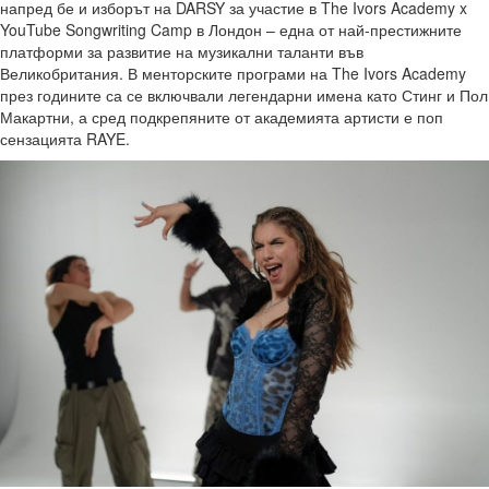
напред бе и изборът на DARSY за участие в The Ivors Academy x
YouTube Songwriting Camp в Лондон – една от най-престижните
платформи за развитие на музикални таланти във
Великобритания. В менторските програми на The Ivors Academy
през годините са се включвали легендарни имена като Стинг и Пол
Макартни, а сред подкрепяните от академията артисти е поп
сензацията RAYE.