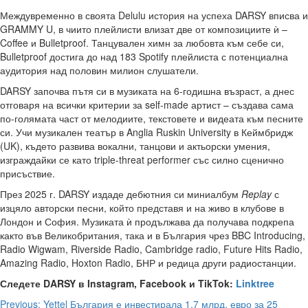
Междувременно в своята Delulu история на успеха DARSY вписва и
GRAMMY U, в чиито плейлисти влизат две от композициите ѝ –
Coffee и Bulletproof. Танцувален химн за любовта към себе си,
Bulletproof достига до над 183 Spotify плейлиста с потенциална
аудитория над половин милион слушатели.
DARSY започва пътя си в музиката на 6-годишна възраст, а днес
отговаря на всички критерии за self-made артист – създава сама
по-голямата част от мелодиите, текстовете и видеата към песните
си. Учи музикален театър в Anglia Ruskin University в Кеймбридж
(UK), където развива вокални, танцови и актьорски умения,
изграждайки се като triple-threat performer със силно сценично
присъствие.
През 2025 г. DARSY издаде дебютния си миниалбум
Replay
с
изцяло авторски песни, който представя и на живо в клубове в
Лондон и София. Музиката ѝ продължава да получава подкрепа
както във Великобритания, така и в България чрез BBC Introducing,
Radio Wigwam, Riverside Radio, Cambridge radio, Future Hits Radio,
Amazing Radio, Hoxton Radio, БНР и редица други радиостанции.
Следете DARSY в Instagram, Facebook и TikTok:
Linktree
Post
Previous:
Yettel България е инвестирала 1.7 млрд. евро за 25