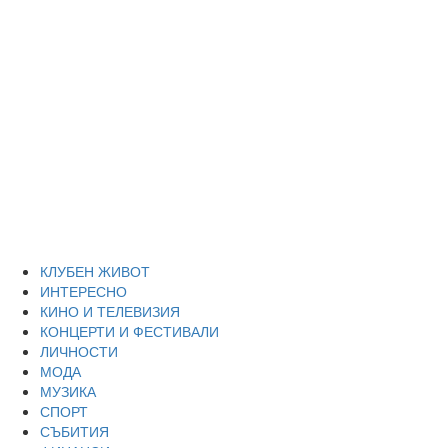
Skip
Благоевград
to
content
през нощта
Всичко около Благоевград и нощният живот можете да
намерите тук
Primary
Благоевград през нощта
Menu
КЛУБЕН ЖИВОТ
ИНТЕРЕСНО
КИНО И ТЕЛЕВИЗИЯ
КОНЦЕРТИ И ФЕСТИВАЛИ
ЛИЧНОСТИ
МОДА
МУЗИКА
СПОРТ
СЪБИТИЯ