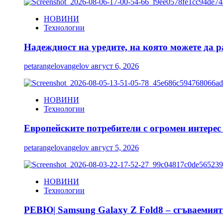
НОВИНИ
Технологии
Надеждност на уредите, на която можете да р
petarangelovangelov
август 6, 2026
НОВИНИ
Технологии
Европейските потребители с огромен интерес
petarangelovangelov
август 5, 2026
НОВИНИ
Технологии
РЕВЮ| Samsung Galaxy Z Fold8 – сгъваемият 