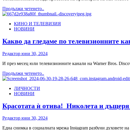
Read
Продължи четенето..
more
about
КИНО И ТЕЛЕВИЗИЯ
Натали
НОВИНИ
Трифонова
на
бляскаво
Какво да гледаме по телевизионните кан
събитие
с
Редактор
юни 30, 2024
Парис
Хилтън
И през месец юли телевизионните канали на Warner Bros. Disco
в
Ню
Read
Продължи четенето..
Йорк
more
about
ЛИЧНОСТИ
Какво
НОВИНИ
да
гледаме
по
Красотата ѝ отива! Николета и дъщеря
телевизионните
канали
Редактор
юни 30, 2024
на
Warner
Една снимка в социалната мрежа Instagram разбуни духовете на