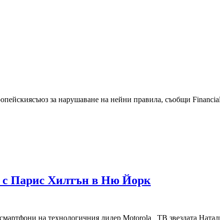
ропейскиясъюз за нарушаване на нейни правила, съобщи Financial.
е с Парис Хилтън в Ню Йорк
 смартфони на технологичния лидер Motorola ТВ звездата Натали