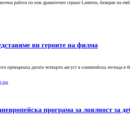
започна работа по нов драматичен сериал Lanterns, базиран на емб
редставяме ви героите на филма
ито превърнаха датата четвърти август в олимпийска легенда в 6
аневропейска програма за лоялност за де