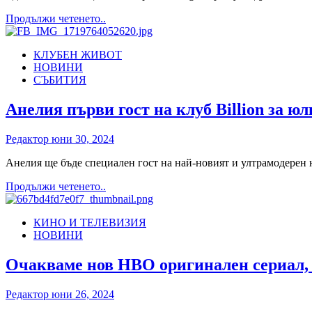
Bros.
Discovery
Read
Продължи четенето..
през
more
юли
about
2024
КЛУБЕН ЖИВОТ
Красотата
г.
НОВИНИ
ѝ
СЪБИТИЯ
отива!
Николета
и
Анелия първи гост на клуб Billion за юл
дъщеря
ѝ
Редактор
юни 30, 2024
Никол
като
Анелия ще бъде специален гост на най-новият и ултрамодерен но
сестри
Read
Продължи четенето..
more
about
КИНО И ТЕЛЕВИЗИЯ
Анелия
НОВИНИ
първи
гост
на
Очакваме нов HBO оригинален сериал, 
клуб
Billion
Редактор
юни 26, 2024
за
юли