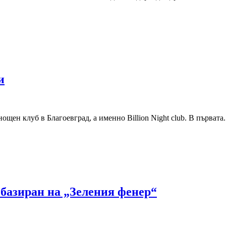
и
щен клуб в Благоевград, а именно Billion Night club. В първата..
базиран на „Зеления фенер“