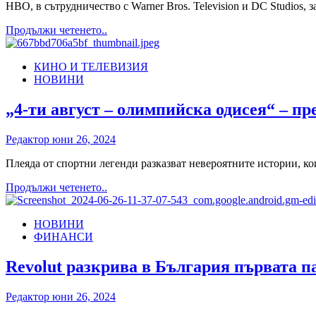
HBO, в сътрудничество с Warner Bros. Television и DC Studios, 
Read
Продължи четенето..
more
about
КИНО И ТЕЛЕВИЗИЯ
Очакваме
НОВИНИ
нов
HBO
оригинален
„4-ти август – олимпийска одисея“ – п
сериал,
базиран
Редактор
юни 26, 2024
на
„Зеления
Плеяда от спортни легенди разказват невероятните истории, ко
фенер“
Read
Продължи четенето..
more
about
НОВИНИ
„4-
ФИНАНСИ
ти
август
–
Revolut разкрива в България първата п
олимпийска
одисея“
Редактор
юни 26, 2024
–
представяме