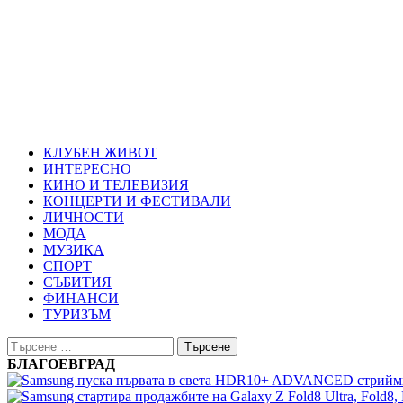
Skip
Благоевград през нощта
to
content
Всичко около Благоевград и нощният живот можете да намерит
Primary
Благоевград през нощта
Menu
КЛУБЕН ЖИВОТ
ИНТЕРЕСНО
КИНО И ТЕЛЕВИЗИЯ
КОНЦЕРТИ И ФЕСТИВАЛИ
ЛИЧНОСТИ
МОДА
МУЗИКА
СПОРТ
СЪБИТИЯ
ФИНАНСИ
ТУРИЗЪМ
Търсене
за:
БЛАГОЕВГРАД