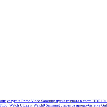
е тук
Samsung пуска първата в света HDR10
Samsung стартира продажбите на Galaxy