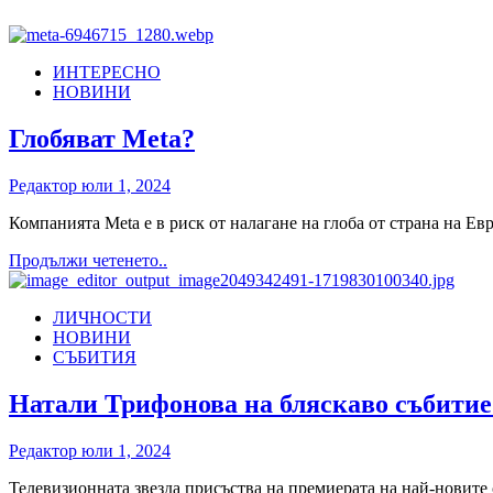
ИНТЕРЕСНО
НОВИНИ
Глобяват Meta?
Редактор
юли 1, 2024
Компанията Meta е в риск от налагане на глоба от страна на Ев
Read
Продължи четенето..
more
about
ЛИЧНОСТИ
Глобяват
НОВИНИ
Meta?
СЪБИТИЯ
Натали Трифонова на бляскаво събити
Редактор
юли 1, 2024
Телевизионната звезда присъства на премиерата на най-новите