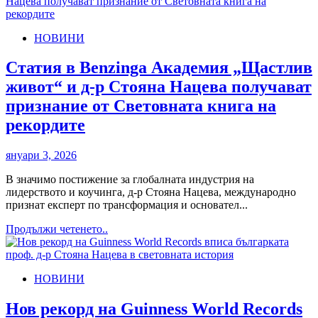
about
Happy
Life
НОВИНИ
Academy
обявява
официално
Статия в Benzinga Академия „Щастлив
признание
живот“ и д-р Стояна Нацева получават
от
Guinness
признание от Световната книга на
World
рекордите
Records
януари 3, 2026
В значимо постижение за глобалната индустрия на
лидерството и коучинга, д-р Стояна Нацева, международно
признат експерт по трансформация и основател...
Read
Продължи четенето..
more
about
Статия
НОВИНИ
в
Benzinga
Академия
Нов рекорд на Guinness World Records
„Щастлив