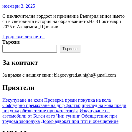
Нацева
ноември 3, 2025
в
световната
С изключителна гордост и признание България вписа името
история
си в световната история на образованието.На 31 октомври
2025 г. Академия „Щастлив...
Read
Продължи четенето..
more
Търсене
about
Търсене
СВЕТОВЕН
РЕКОРД
За контакт
ЗА
АКАДЕМИЯ
„ЩАСТЛИВ
За връзка с нашият екип: blagoevgrad.at.night@gmail.com
ЖИВОТ“
–
Приятели
НАЙ-
ГОЛЯМАТА
Изкупуване на коли
Проверка преди покупка на кола
АКАДЕМИЯ
Софтуерно премахване на дпф филтър
преглед на кола преди
ЗА
покупка
обезщетение при катастрофа
Изкупуване на
ЛИЧНОСТНО
автомобили от Бъгси авто
Чип тунинг
Обезщетение при
И
трудова злополука
Добър адвокат при птп и обезщетение
БИЗНЕС
РАЗВИТИЕ
В