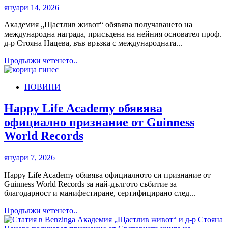
януари 14, 2026
Академия „Щастлив живот“ обявява получаването на
международна награда, присъдена на нейния основател проф.
д-р Стояна Нацева, във връзка с международната...
Read
Продължи четенето..
more
about
НОВИНИ
Международна
награда
за
Happy Life Academy обявява
мащаба
официално признание от Guinness
и
въздействието
World Records
на
Академия
януари 7, 2026
„Щастлив
живот“
Happy Life Academy обявява официалното си признание от
Guinness World Records за най-дългото събитие за
благодарност и манифестиране, сертифицирано след...
Read
Продължи четенето..
more