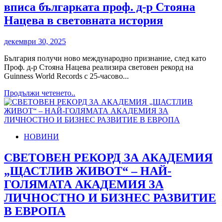
вписа българката проф. д-р Стояна
живот“
и
Нацева в световната история
д-
р
декември 30, 2025
Стояна
Нацева
България получи ново международно признание, след като
получават
Проф. д-р Стояна Нацева реализира световен рекорд на
признание
Guinness World Records с 25-часово...
от
Световната
Read
Продължи четенето..
книга
more
на
about
рекордите
Нов
рекорд
НОВИНИ
на
Guinness
World
СВЕТОВЕН РЕКОРД ЗА АКАДЕМИЯ
Records
„ЩАСТЛИВ ЖИВОТ“ – НАЙ-
вписа
българката
ГОЛЯМАТА АКАДЕМИЯ ЗА
проф.
ЛИЧНОСТНО И БИЗНЕС РАЗВИТИЕ
д-
р
В ЕВРОПА
Стояна