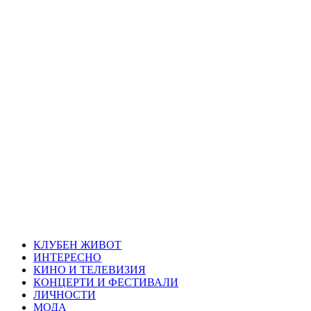
Skip
Благоевград
to
content
през нощта
Всичко около Благоевград и нощният живот можете да
намерите тук
Primary
Благоевград през нощта
Menu
КЛУБЕН ЖИВОТ
ИНТЕРЕСНО
КИНО И ТЕЛЕВИЗИЯ
КОНЦЕРТИ И ФЕСТИВАЛИ
ЛИЧНОСТИ
МОДА