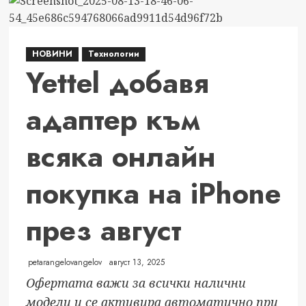
Община
Благоевград
влиза
НОВИНИ
Технологии
във
Yettel добавя
втората
половина
адаптер към
на
2025
всяка онлайн
г.
със
стабилен
покупка на iPhone
бюджет
и
през август
1
млн.
лв.
petarangelovangelov
август 13, 2025
по-
Офертата важи за всички налични
нисък
модели и се активира автоматично при