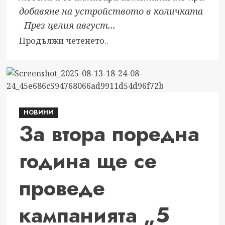
дълг,
добавяне на устройството в количката
сочи
През целия август...
финансовият
Read
Продължи четенето..
отчет
more
about
Yettel
добавя
адаптер
НОВИНИ
към
За втора поредна
всяка
онлайн
година ще се
покупка
на
проведе
iPhone
през
август
кампанията „5