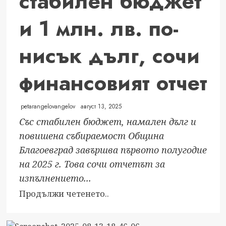
стабилен бюджет
и 1 млн. лв. по-
нисък дълг, сочи
финансовият отчет
petarangelovangelov
август 13, 2025
Със стабилен бюджет, намален дълг и
повишена събираемост Община
Благоевград завършва първото полугодие
на 2025 г. Това сочи отчетът за
изпълнението...
Read
Продължи четенето..
more
about