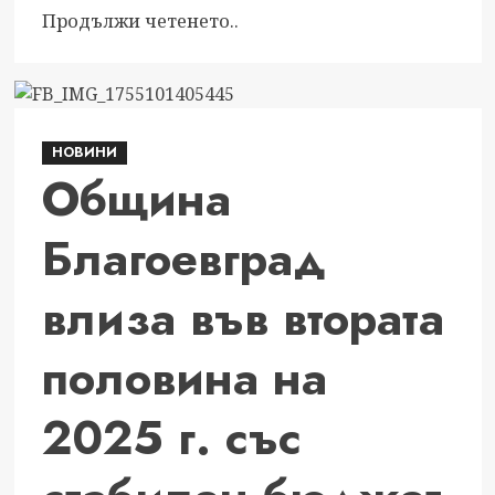
Read
Продължи четенето..
more
about
Vivacom
с
НОВИНИ
летни
Община
отстъпки
за
Благоевград
смарт
часовници
Huawei
влиза във втората
половина на
2025 г. със