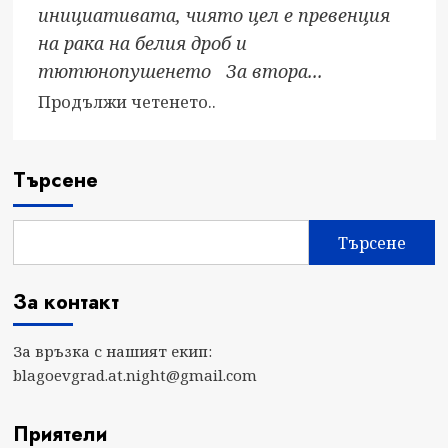
инициативата, чиято цел е превенция
на рака на белия дроб и
тютюнопушенето За втора...
Read
Продължи четенето..
more
about
За
Търсене
втора
поредна
Търсене
година
ще
За контакт
се
проведе
кампанията
За връзка с нашият екип:
blagoevgrad.at.night@gmail.com
„5
МИНУТИ
ЗА
Приятели