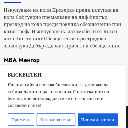
ЗДРАВЕ“
за
Изкупуване на коли
Проверка преди покупка на
безплатни
кола
Софтуерно премахване на дпф филтър
изследвания
преглед на кола преди покупка
обезщетение при
чрез
катастрофа
Изкупуване на автомобили от Бъгси
иновативни
авто
Чип тунинг
Обезщетение при трудова
здравни
злополука
Добър адвокат при птп и обезщетение
технологии
МВА Ментор
БИСКВИТКИ
Нашият сайт използва бисквитки, за да може да
събира данни и да анализира. С натискането на
бутона, вие потвърждавате че сте запознати и
съгласни с това!
Copyright © Всички права запазени 2024
|
Промени
Откажи всички
Приеми всички
CoverNews
by AF themes.