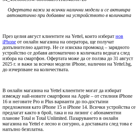
Офертата важи за всички налични модели и се активира
автоматично при добавяне на устройството в количката
През целия август клиентите на Yettel, които изберат
нов
iPhone
от онлайн магазина на оператора, ще получат
допълнително адаптер. Не се изисква промокод – зарядното
устройство се добавя автоматично в количката веднага след
избора на смартфон. Офертата може да се ползва до 31 август
2025 г. и важи за всички модели iPhone, налични на Yettel.bg,
до изчерпване на количествата.
В онлайн магазина на Yettel клиентите могат да избират
измежду най-новите смартфони на Apple – от стилния iPhone
16 и неговите Pro и Plus варианти до по-достъпни
предложения като iPhone 15 и iPhone 14. Всички устройства се
предлагат както в брой, така и на лизинг с абонаментни
планове Total и Total Unlimited. Пазаруването в онлайн
магазина на Yettel е лесно и сигурно, а доставката след това е
напълно безплатна.