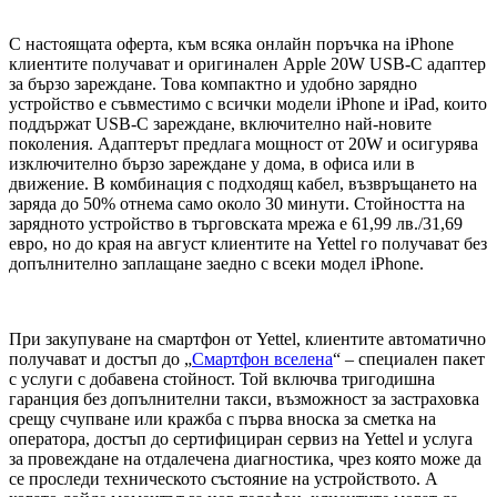
С настоящата оферта, към всяка онлайн поръчка на iPhone
клиентите получават и оригинален Apple 20W USB-C адаптер
за бързо зареждане. Това компактно и удобно зарядно
устройство е съвместимо с всички модели iPhone и iPad, които
поддържат USB-C зареждане, включително най-новите
поколения. Адаптерът предлага мощност от 20W и осигурява
изключително бързо зареждане у дома, в офиса или в
движение. В комбинация с подходящ кабел, възвръщането на
заряда до 50% отнема само около 30 минути. Стойността на
зарядното устройство в търговската мрежа е 61,99 лв./31,69
евро, но до края на август клиентите на Yettel го получават без
допълнително заплащане заедно с всеки модел iPhone.
При закупуване на смартфон от Yettel, клиентите автоматично
получават и достъп до „
Смартфон вселена
“ – специален пакет
с услуги с добавена стойност. Той включва тригодишна
гаранция без допълнителни такси, възможност за застраховка
срещу счупване или кражба с първа вноска за сметка на
оператора, достъп до сертифициран сервиз на Yettel и услуга
за провеждане на отдалечена диагностика, чрез която може да
се проследи техническото състояние на устройството. А