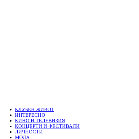
Skip
Благоевград
to
content
през нощта
Всичко около Благоевград и нощният живот можете да
намерите тук
Primary
Благоевград през нощта
Menu
КЛУБЕН ЖИВОТ
ИНТЕРЕСНО
КИНО И ТЕЛЕВИЗИЯ
КОНЦЕРТИ И ФЕСТИВАЛИ
ЛИЧНОСТИ
МОДА