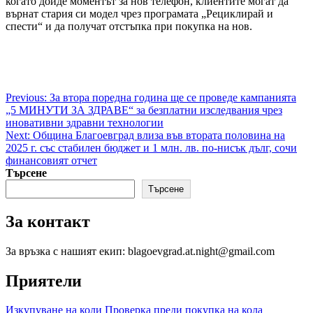
когато дойде моментът за нов телефон, клиентите могат да
върнат стария си модел чрез програмата „Рециклирай и
спести“ и да получат отстъпка при покупка на нов.
Post
Previous:
За втора поредна година ще се проведе кампанията
„5 МИНУТИ ЗА ЗДРАВЕ“ за безплатни изследвания чрез
navigation
иновативни здравни технологии
Next:
Община Благоевград влиза във втората половина на
2025 г. със стабилен бюджет и 1 млн. лв. по-нисък дълг, сочи
финансовият отчет
Търсене
Търсене
За контакт
За връзка с нашият екип: blagoevgrad.at.night@gmail.com
Приятели
Изкупуване на коли
Проверка преди покупка на кола