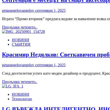
с
международната
petarangelovangelov
септември 1, 2025
награда
Влиятелна
Играта “Промо вторник” предлага кодове за намаление всяка се
жена
лидер
Read
Продължи четенето..
2025
more
(Influential
about
Women
НОВИНИ
Септември
Leader
СЪБИТИЯ
е
Award
месецът
2025)
на
Красимир Недялков: Светкавичен проби
смарт
аксесоарите
petarangelovangelov
септември 1, 2025
в
приложението
След десетилетия успех като моден дизайнер и продуцент, Крас
Yettel
Read
Продължи четенето..
more
about
НОВИНИ
Красимир
Технологии
Недялков:
Светкавичен
пробив
LG ВЪВЕЖДА ИНТЕЛИГЕНТНО, ИНО