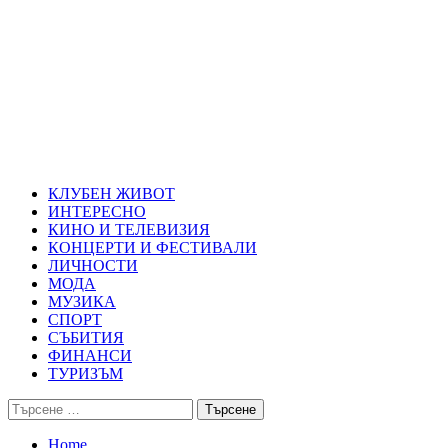
Skip
Благоевград през нощта
to
content
Всичко около Благоевград и нощният живот можете да намерит
Primary
Благоевград през нощта
Menu
КЛУБЕН ЖИВОТ
ИНТЕРЕСНО
КИНО И ТЕЛЕВИЗИЯ
КОНЦЕРТИ И ФЕСТИВАЛИ
ЛИЧНОСТИ
МОДА
МУЗИКА
СПОРТ
СЪБИТИЯ
ФИНАНСИ
ТУРИЗЪМ
Търсене
за:
Home