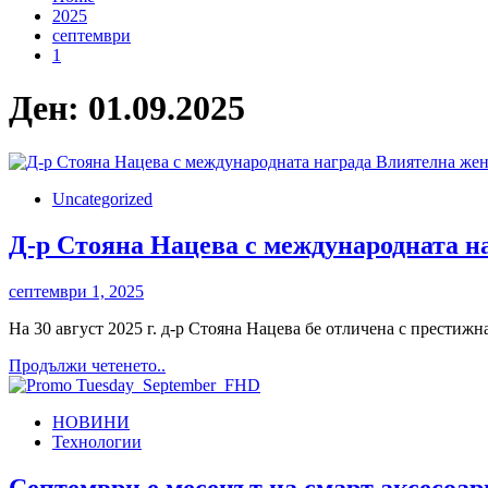
2025
септември
1
Ден:
01.09.2025
Uncategorized
Д-р Стояна Нацева с международната на
септември 1, 2025
На 30 август 2025 г. д-р Стояна Нацева бе отличена с престижн
Read
Продължи четенето..
more
about
НОВИНИ
Д-
Технологии
р
Стояна
Нацева
Септември е месецът на смарт аксесоар