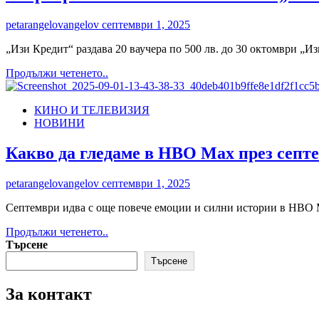
флагмани
Huawei
petarangelovangelov
септември 1, 2025
Pura
80
„Изи Кредит“ раздава 20 ваучера по 500 лв. до 30 октомври „Из
Pro
и
Read
Продължи четенето..
Huawei
more
Pura
about
80
КИНО И ТЕЛЕВИЗИЯ
Стартира
Ultra
НОВИНИ
новата
есенна
кампания
Какво да гледаме в HBO Max през септе
„Ти
си
petarangelovangelov
септември 1, 2025
героят
в
Септември идва с още повече емоции и силни истории в HBO Ma
тази
история“
Read
Продължи четенето..
с
more
Търсене
награден
about
Търсене
фонд
Какво
от
да
10
За контакт
гледаме
000
в
лв