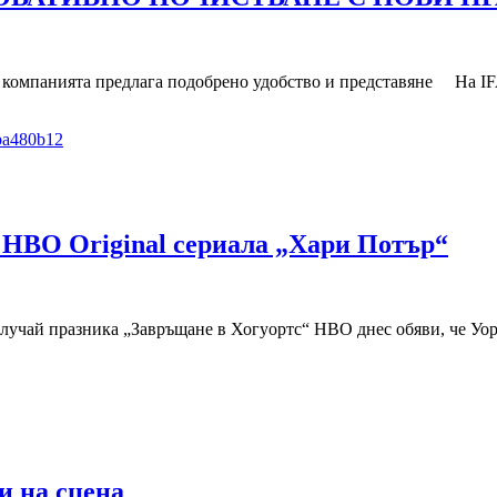
а компанията предлага подобрено удобство и представяне На IF
 HBO Original сериала „Хари Потър“
лучай празника „Завръщане в Хогуортс“ HBO днес обяви, че Уор
и на сцена