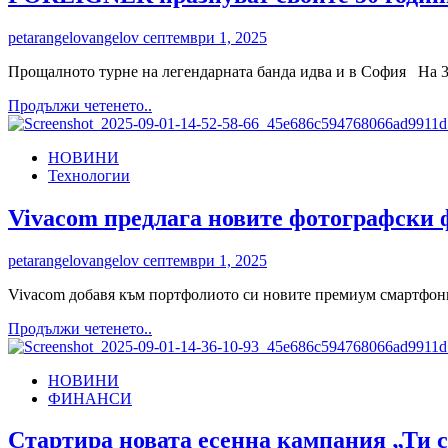
в
Хогуортс
petarangelovangelov
септември 1, 2025
в
HBO
Прощалното турне на легендарната банда идва и в София На 30
Original
сериала
Read
Продължи четенето..
„Хари
more
Потър“
about
НОВИНИ
FOREIGNER
Технологии
празнуват
своите
50
Vivacom предлага новите фотографски ф
години
на
petarangelovangelov
септември 1, 2025
сцена
Vivacom добавя към портфолиото си новите премиум смартфони н
Read
Продължи четенето..
more
about
НОВИНИ
Vivacom
ФИНАНСИ
предлага
новите
фотографски
Стартира новата есенна кампания „Ти си