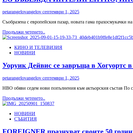
на
музикалната
petarangelovangelov
септември 1, 2025
сцена
с
Съобразенa с европейския пазар, новата гама прахосмукачки н
нови
авторски
Read
Продължи четенето..
песни
more
и
about
силни
КИНО И ТЕЛЕВИЗИЯ
LG
послания
НОВИНИ
ВЪВЕЖДА
ИНТЕЛИГЕНТНО,
ИНОВАТИВНО
Уоруик Дейвис се завръща в Хогуортс в
ПОЧИСТВАНЕ
С
petarangelovangelov
септември 1, 2025
НОВИ
ПРАХОСМУКАЧКИ
HBO обяви седем нови попълнения към актьорския състав По с
НА
IFA
Read
Продължи четенето..
2025
more
about
НОВИНИ
Уоруик
СЪБИТИЯ
Дейвис
се
завръща
FOREIGNER празнуват своите 50 годин