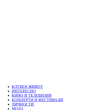
Skip
Благоевград
to
content
през нощта
Всичко около Благоевград и нощният живот можете да
намерите тук
Primary
Благоевград през нощта
Menu
КЛУБЕН ЖИВОТ
ИНТЕРЕСНО
КИНО И ТЕЛЕВИЗИЯ
КОНЦЕРТИ И ФЕСТИВАЛИ
ЛИЧНОСТИ
МОДА