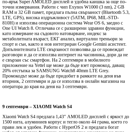
по-ярък Super AMOLED дисплей и удобна каишка за още по-
точни измервания. Работи с чип Exynos W1000 (3 nm), 2 GB
RAM и 32 GB памет, предлага пълна свързаност (Bluetooth 5.3,
LTE, GPS), висока издръжливост (5ATM, IP68, MIL-STD-
810H) и използва операционна система Wear OS 6, заедно с
One UI Watch 8. Отличава се с разширени здравни функции,
като измерване на съдовото натоварване, индекс за
метаболитната възраст, ЕКГ анализ, виртуални треньори за
спорт и сън, както и нов интегриран Google Gemini асистент.
Допълнителната LTE свързаност позволява да се провеждат
разговори и да се използва интернет на часовника, дори да не
е свързан със смартфон. На 2 септември в мобилното
приложение на Yettel ще може да бъде взет промокод, даващ
20% отстъпка за SAMSUNG Watch8 40mm LTE Grey.
Промокодът може да бъде придобит в рамките на деня във
вторник, 2 септември и да се използва в онлайн магазина на
оператора до края на деня на 3 септември.
9 септември – XIAOMI Watch S4
Xiaomi Watch S4 предлага 1,43″ AMOLED дисплей с яркост до
1500 нита, алуминиев корпус и тегло около 44 грама, което го
прави лек и удобен. Работи с HyperOS 2 и предлага богат