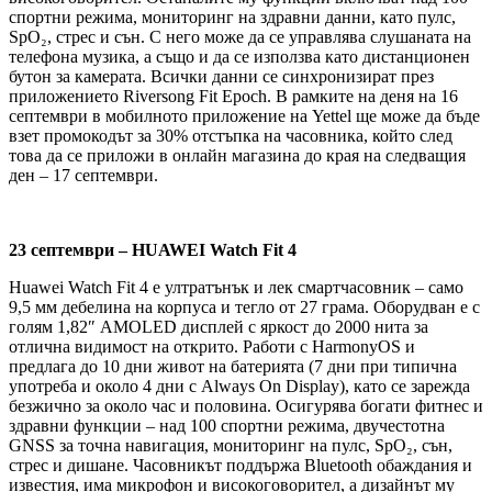
спортни режима, мониторинг на здравни данни, като пулс,
SpO₂, стрес и сън. С него може да се управлява слушаната на
телефона музика, а също и да се използва като дистанционен
бутон за камерата. Всички данни се синхронизират през
приложението Riversong Fit Epoch. В рамките на деня на 16
септември в мобилното приложение на Yettel ще може да бъде
взет промокодът за 30% отстъпка на часовника, който след
това да се приложи в онлайн магазина до края на следващия
ден – 17 септември.
23 септември – HUAWEI Watch Fit 4
Huawei Watch Fit 4 е ултратънък и лек смартчасовник – само
9,5 мм дебелина на корпуса и тегло от 27 грама. Оборудван е с
голям 1,82″ AMOLED дисплей с яркост до 2000 нита за
отлична видимост на открито. Работи с HarmonyOS и
предлага до 10 дни живот на батерията (7 дни при типична
употреба и около 4 дни с Always On Display), като се зарежда
безжично за около час и половина. Осигурява богати фитнес и
здравни функции – над 100 спортни режима, двучестотна
GNSS за точна навигация, мониторинг на пулс, SpO₂, сън,
стрес и дишане. Часовникът поддържа Bluetooth обаждания и
известия, има микрофон и високоговорител, а дизайнът му