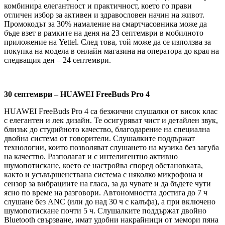
комбинира елегантност и практичност, което го прави
отличен избор за активен и здравословен начин на живот.
Промокодът за 30% намаление на смартчасовника може да
бъде взет в рамките на деня на 23 септември в мобилното
приложение на Yettel. След това, той може да се използва за
покупка на модела в онлайн магазина на оператора до края на
следващия ден – 24 септември.
30 септември – HUAWEI FreeBuds Pro 4
HUAWEI FreeBuds Pro 4 са безжични слушалки от висок клас
с елегантен и лек дизайн. Те осигуряват чист и детайлен звук,
близък до студийното качество, благодарение на специална
двойна система от говорители. Слушалките поддържат
технологии, които позволяват слушането на музика без загуба
на качество. Разполагат и с интелигентно активно
шумопотискане, което се настройва според обстановката,
както и усъвършенствана система с няколко микрофона и
сензор за вибрациите на гласа, за да чувате и да бъдете чути
ясно по време на разговори. Автономността достига до 7 ч
слушане без ANC (или до над 30 ч с калъфа), а при включено
шумопотискане почти 5 ч. Слушалките поддържат двойно
Bluetooth свързване, имат удобни накрайници от мемори пяна