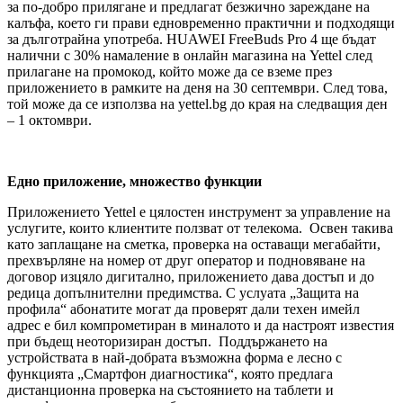
за по-добро прилягане и предлагат безжично зареждане на
калъфа, което ги прави едновременно практични и подходящи
за дълготрайна употреба. HUAWEI FreeBuds Pro 4 ще бъдат
налични с 30% намаление в онлайн магазина на Yettel след
прилагане на промокод, който може да се вземе през
приложението в рамките на деня на 30 септември. След това,
той може да се използва на yettel.bg до края на следващия ден
– 1 октомври.
Едно приложение, множество функции
Приложението Yettel е цялостен инструмент за управление на
услугите, които клиентите ползват от телекома. Освен такива
като заплащане на сметка, проверка на оставащи мегабайти,
прехвърляне на номер от друг оператор и подновяване на
договор изцяло дигитално, приложението дава достъп и до
редица допълнителни предимства. С услуата „Защита на
профила“ абонатите могат да проверят дали техен имейл
адрес е бил компрометиран в миналото и да настроят известия
при бъдещ неоторизиран достъп. Поддържането на
устройствата в най-добрата възможна форма е лесно с
функцията „Смартфон диагностика“, която предлага
дистанционна проверка на състоянието на таблети и