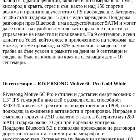
набор от здравни функции, включително измерване на пулс,
кислород в кръвта, стрес и сън, както и над 150 спортни
режима и прецизно двучестотно GPS проследяване. Батерията
от 486 mAh издържа до 15 дни с едно зареждане. Поддържа
разговори през Bluetooth, има водоустойчивост 5ATM и могат
да се използват удобни жестове като щракване с пръсти за
управление на известия и повиквания. На 9 септември, всеки
клиент на Yettel, който влезе в приложението на телекома, ще
може да вземе промокод за 30% намаление за модела. Той
трябва да бъде усвоен в рамките на деня на 9 септември и
следва да бъде използван до края на следващия ден – 10
септември.
16 септември – RIVERSONG Motive 6C Pro Gold White
Riversong Motive 6C Pro е стилен и достъпен смартчасовник с
1.3″ IPS тъчскрийн дисплей с разделителна способност
320×320 пиксела. С рейтинг на водоустойчивост IP68, той е
подходящ за ежедневни активности и тренировки. Изграден е
с метален корпус и 2.5D закалено стъкло, а батерията му (280
mAh) издържа около 10 дни при нормална употреба.
Поддържа Bluetooth 5.3 и позволява провеждане на разговори
директно от китката, с помощта на микрофон и
високоговорител. Останалите му функции включват над 100