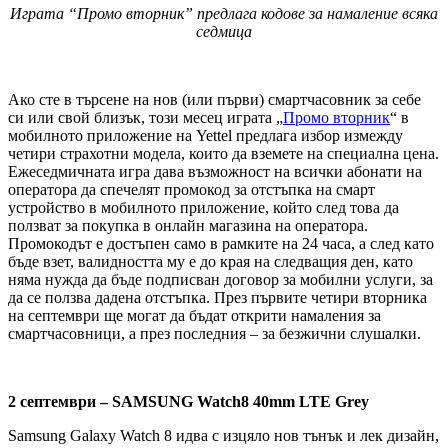
Играта “Промо вторник” предлага кодове за намаление всяка
седмица
Ако сте в търсене на нов (или първи) смартчасовник за себе
си или свой близък, този месец играта „
Промо вторник
“ в
мобилното приложение на Yettel предлага избор измежду
четири страхотни модела, които да вземете на специална цена.
Ежеседмичната игра дава възможност на всички абонати на
оператора да спечелят промокод за отстъпка на смарт
устройство в мобилното приложение, който след това да
ползват за покупка в онлайн магазина на оператора.
Промокодът е достъпен само в рамките на 24 часа, а след като
бъде взет, валидността му е до края на следващия ден, като
няма нужда да бъде подписван договор за мобилни услуги, за
да се ползва дадена отстъпка. През първите четири вторника
на септември ще могат да бъдат открити намаления за
смартчасовници, а през последния – за безжични слушалки.
2 септември – SAMSUNG Watch8 40mm LTE Grey
Samsung Galaxy Watch 8 идва с изцяло нов тънък и лек дизайн,