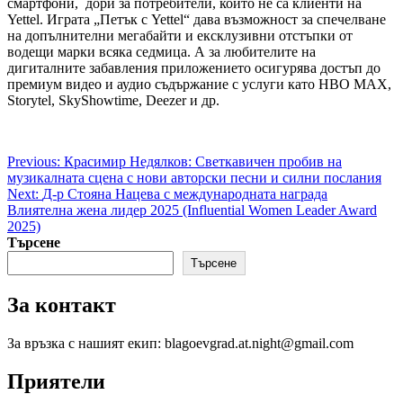
смартфони, дори за потребители, които не са клиенти на
Yettel. Играта „Петък с Yettel“ дава възможност за спечелване
на допълнителни мегабайти и ексклузивни отстъпки от
водещи марки всяка седмица. А за любителите на
дигиталните забавления приложението осигурява достъп до
премиум видео и аудио съдържание с услуги като HBO MAX,
Storytel, SkyShowtime, Deezer и др.
Post
Previous:
Красимир Недялков: Светкавичен пробив на
музикалната сцена с нови авторски песни и силни послания
navigation
Next:
Д-р Стояна Нацева с международната награда
Влиятелна жена лидер 2025 (Influential Women Leader Award
2025)
Търсене
Търсене
За контакт
За връзка с нашият екип: blagoevgrad.at.night@gmail.com
Приятели